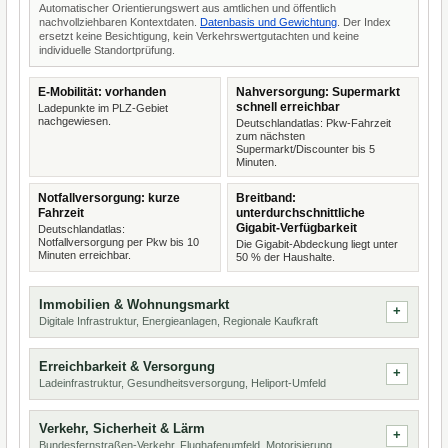
Automatischer Orientierungswert aus amtlichen und öffentlich
nachvollziehbaren Kontextdaten.
Datenbasis und Gewichtung
. Der Index
ersetzt keine Besichtigung, kein Verkehrswertgutachten und keine
individuelle Standortprüfung.
E-Mobilität: vorhanden
Nahversorgung: Supermarkt
schnell erreichbar
Ladepunkte im PLZ-Gebiet
nachgewiesen.
Deutschlandatlas: Pkw-Fahrzeit
zum nächsten
Supermarkt/Discounter bis 5
Minuten.
Notfallversorgung: kurze
Breitband:
Fahrzeit
unterdurchschnittliche
Gigabit-Verfügbarkeit
Deutschlandatlas:
Notfallversorgung per Pkw bis 10
Die Gigabit-Abdeckung liegt unter
Minuten erreichbar.
50 % der Haushalte.
Immobilien & Wohnungsmarkt
Digitale Infrastruktur, Energieanlagen, Regionale Kaufkraft
Erreichbarkeit & Versorgung
Ladeinfrastruktur, Gesundheitsversorgung, Heliport-Umfeld
Verkehr, Sicherheit & Lärm
Bundesfernstraßen-Verkehr, Flughafenumfeld, Motorisierung