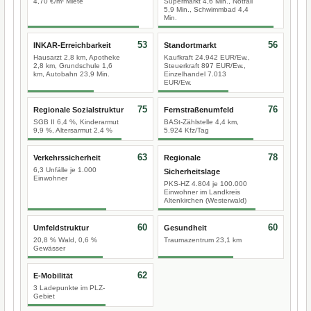
4,70 €/m² Miete
Supermarkt 4,6 Min., Notfall
5,9 Min., Schwimmbad 4,4
Min.
53
56
INKAR-Erreichbarkeit
Standortmarkt
Hausarzt 2,8 km, Apotheke
Kaufkraft 24.942 EUR/Ew.,
2,8 km, Grundschule 1,6
Steuerkraft 897 EUR/Ew.,
km, Autobahn 23,9 Min.
Einzelhandel 7.013
EUR/Ew.
75
76
Regionale Sozialstruktur
Fernstraßenumfeld
SGB II 6,4 %, Kinderarmut
BASt-Zählstelle 4,4 km,
9,9 %, Altersarmut 2,4 %
5.924 Kfz/Tag
63
78
Verkehrssicherheit
Regionale
6,3 Unfälle je 1.000
Sicherheitslage
Einwohner
PKS-HZ 4.804 je 100.000
Einwohner im Landkreis
Altenkirchen (Westerwald)
60
60
Umfeldstruktur
Gesundheit
20,8 % Wald, 0,6 %
Traumazentrum 23,1 km
Gewässer
62
E-Mobilität
3 Ladepunkte im PLZ-
Gebiet