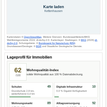
Karte laden
Kettenhausen
Kartendaten ©
OpenStreetMap
. Weitere Grenzen: Bundeswahlleiterin/BKG
Wahlkreisgeometrie 2024, dl-de/by-2-0. Kartenlayer: Starkregen: ©
BKG
(2026)
dl-
de/by-2-0
; Schutzgebiete: ©
Bundesamt für Naturschutz (BfN)
;
Grundwasser/Geologie: ©
BGR
und Staatliche Geologische Dienste.
Lageprofil für Immobilien
62
Wohnqualität-Index
solide Wohnqualität aus 100 % Datenabdeckung.
/100
49
10
Schulen
Digitale Infrastruktur
Grundschule 2,8 km,
0,0 % Gigabit-Verfügbarkeit
weiterführend 4,4 km
89
92
Wohnungsmarkt
Alltagsversorgung