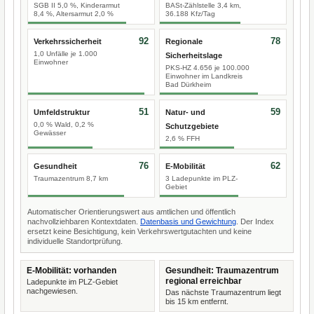
SGB II 5,0 %, Kinderarmut
BASt-Zählstelle 3,4 km,
8,4 %, Altersarmut 2,0 %
36.188 Kfz/Tag
92
78
Verkehrssicherheit
Regionale
1,0 Unfälle je 1.000
Sicherheitslage
Einwohner
PKS-HZ 4.656 je 100.000
Einwohner im Landkreis
Bad Dürkheim
51
59
Umfeldstruktur
Natur- und
0,0 % Wald, 0,2 %
Schutzgebiete
Gewässer
2,6 % FFH
76
62
Gesundheit
E-Mobilität
Traumazentrum 8,7 km
3 Ladepunkte im PLZ-
Gebiet
Automatischer Orientierungswert aus amtlichen und öffentlich
nachvollziehbaren Kontextdaten.
Datenbasis und Gewichtung
. Der Index
ersetzt keine Besichtigung, kein Verkehrswertgutachten und keine
individuelle Standortprüfung.
E-Mobilität: vorhanden
Gesundheit: Traumazentrum
regional erreichbar
Ladepunkte im PLZ-Gebiet
nachgewiesen.
Das nächste Traumazentrum liegt
bis 15 km entfernt.