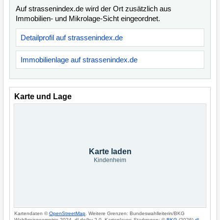
Auf strassenindex.de wird der Ort zusätzlich aus
Immobilien- und Mikrolage-Sicht eingeordnet.
Detailprofil auf strassenindex.de
Immobilienlage auf strassenindex.de
Karte und Lage
Karte laden
Kindenheim
Kartendaten ©
OpenStreetMap
. Weitere Grenzen: Bundeswahlleiterin/BKG
Wahlkreisgeometrie 2024, dl-de/by-2-0. Kartenlayer: Starkregen: ©
BKG
(2026)
dl-