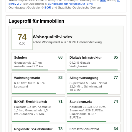
de/by-2-0
; Schutzgebiete: ©
Bundesamt für Naturschutz (BfN)
;
Grundwasser/Geologie: ©
BGR
und Staatliche Geologische Dienste.
Lageprofil für Immobilien
74
Wohnqualität-Index
solide Wohnqualität aus 100 % Datenabdeckung.
/100
68
95
Schulen
Digitale Infrastruktur
Grundschule 1,7 km,
94,2 % Gigabit-
weiterführend 2,2 km
Verfügbarkeit
83
77
Wohnungsmarkt
Alltagsversorgung
6,13 €/m² Miete, 6,3 %
Supermarkt 5,0 Min., Notfall
Leerstand
12,0 Min., Schwimmbad
10,4 Min.
71
74
INKAR-Erreichbarkeit
Standortmarkt
Hausarzt 1,5 km, Apotheke
Kaufkraft 32.134 EUR/Ew.,
1,5 km, Grundschule 1,5
Steuerkraft 829 EUR/Ew.,
km, Autobahn 7,9 Min.
Einzelhandel 8.837
EUR/Ew.
78
64
Regionale Sozialstruktur
Fernstraßenumfeld