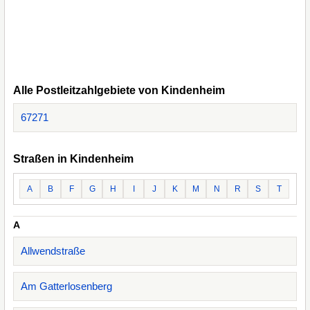
Alle Postleitzahlgebiete von Kindenheim
67271
Straßen in Kindenheim
A
B
F
G
H
I
J
K
M
N
R
S
T
A
Allwendstraße
Am Gatterlosenberg