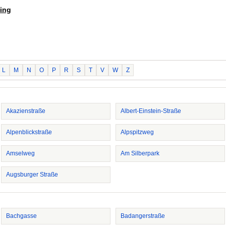
sing
L
M
N
O
P
R
S
T
V
W
Z
Akazienstraße
Albert-Einstein-Straße
Alpenblickstraße
Alpspitzweg
Amselweg
Am Silberpark
Augsburger Straße
Bachgasse
Badangerstraße