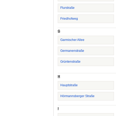
Flurstraße
Friedhofweg
G
Garmischer Allee
Germanenstraße
Grüntenstraße
H
Hauptstraße
Hörmannsberger Straße
I