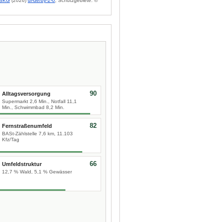
BKG
(2026)
dl-de/by-2-0
; Schutzgebiete: ©
90
Alltagsversorgung
Supermarkt 2,6 Min., Notfall 11,1
Min., Schwimmbad 8,2 Min.
82
Fernstraßenumfeld
BASt-Zählstelle 7,6 km, 11.103
Kfz/Tag
66
Umfeldstruktur
12,7 % Wald, 5,1 % Gewässer