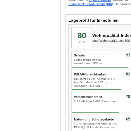
Kartendaten ©
OpenStreetMap
. Weitere Gren
Bundesamt für Naturschutz (BfN)
; Grundwasse
Lageprofil für Immobilien
80
Wohnqualität-Inde
gute Wohnqualität aus 10
/100
93
Schulen
Grundschule 955 m,
weiterführend 955 m
82
INKAR-Erreichbarkeit
Hausarzt 441 m, Apotheke 1,0
km, Grundschule 827 m,
Autobahn 15,1 Min.
78
Verkehrssicherheit
2,4 Unfälle je 1.000 Einwohner
65
Natur- und Schutzgebiete
1,9 % Naturschutzgebiet, 5,3 %
FFH, 0,1 % Landschaftsschutz