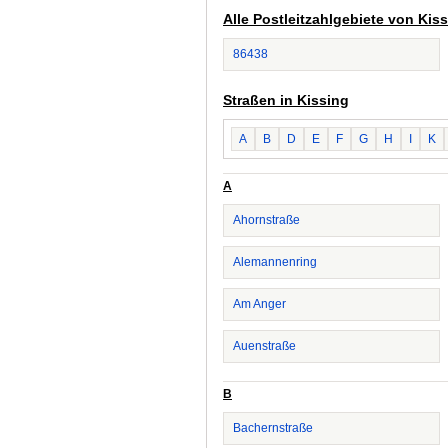
Alle Postleitzahlgebiete von Kis
86438
Straßen in Kissing
A
B
D
E
F
G
H
I
K
A
Ahornstraße
Alemannenring
Am Anger
Auenstraße
B
Bachernstraße