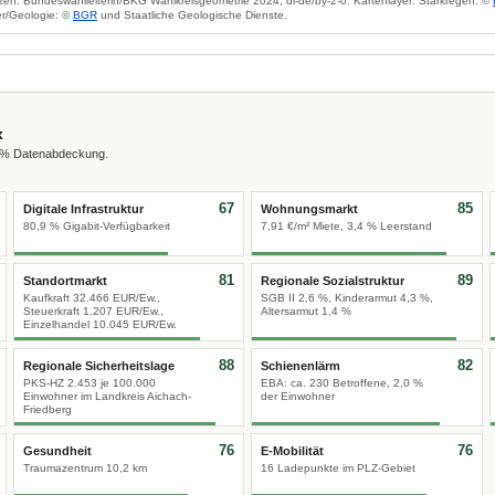
zen: Bundeswahlleiterin/BKG Wahlkreisgeometrie 2024, dl-de/by-2-0. Kartenlayer: Starkregen: ©
r/Geologie: ©
BGR
und Staatliche Geologische Dienste.
x
0 % Datenabdeckung.
67
85
Digitale Infrastruktur
Wohnungsmarkt
80,9 % Gigabit-Verfügbarkeit
7,91 €/m² Miete, 3,4 % Leerstand
81
89
Standortmarkt
Regionale Sozialstruktur
Kaufkraft 32.466 EUR/Ew.,
SGB II 2,6 %, Kinderarmut 4,3 %,
Steuerkraft 1.207 EUR/Ew.,
Altersarmut 1,4 %
Einzelhandel 10.045 EUR/Ew.
88
82
Regionale Sicherheitslage
Schienenlärm
PKS-HZ 2.453 je 100.000
EBA: ca. 230 Betroffene, 2,0 %
Einwohner im Landkreis Aichach-
der Einwohner
Friedberg
76
76
Gesundheit
E-Mobilität
Traumazentrum 10,2 km
16 Ladepunkte im PLZ-Gebiet