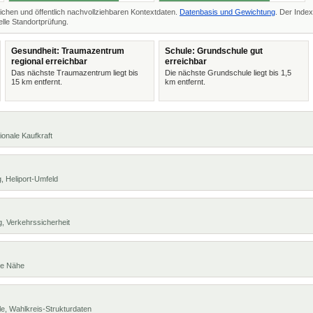
ichen und öffentlich nachvollziehbaren Kontextdaten.
Datenbasis und Gewichtung
. Der Index
lle Standortprüfung.
Gesundheit: Traumazentrum
Schule: Grundschule gut
regional erreichbar
erreichbar
Das nächste Traumazentrum liegt bis
Die nächste Grundschule liegt bis 1,5
15 km entfernt.
km entfernt.
ionale Kaufkraft
, Heliport-Umfeld
, Verkehrssicherheit
te Nähe
e, Wahlkreis-Strukturdaten