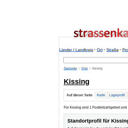
Länder / Landkreis
·
Ort
·
Straße
·
Pos
Startseite
Orte
Kissing
Kissing
Auf dieser Seite
Karte
Lageprofil
Für Kissing sind 1 Postleitzahlgebiet und 
Standortprofil für Kissin