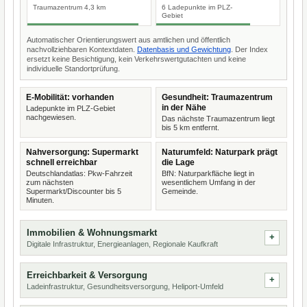
Traumazentrum 4,3 km
6 Ladepunkte im PLZ-
Gebiet
Automatischer Orientierungswert aus amtlichen und öffentlich
nachvollziehbaren Kontextdaten.
Datenbasis und Gewichtung
. Der Index
ersetzt keine Besichtigung, kein Verkehrswertgutachten und keine
individuelle Standortprüfung.
E-Mobilität: vorhanden
Gesundheit: Traumazentrum
in der Nähe
Ladepunkte im PLZ-Gebiet
nachgewiesen.
Das nächste Traumazentrum liegt
bis 5 km entfernt.
Nahversorgung: Supermarkt
Naturumfeld: Naturpark prägt
schnell erreichbar
die Lage
Deutschlandatlas: Pkw-Fahrzeit
BfN: Naturparkfläche liegt in
zum nächsten
wesentlichem Umfang in der
Supermarkt/Discounter bis 5
Gemeinde.
Minuten.
Immobilien & Wohnungsmarkt
Digitale Infrastruktur, Energieanlagen, Regionale Kaufkraft
Erreichbarkeit & Versorgung
Ladeinfrastruktur, Gesundheitsversorgung, Heliport-Umfeld