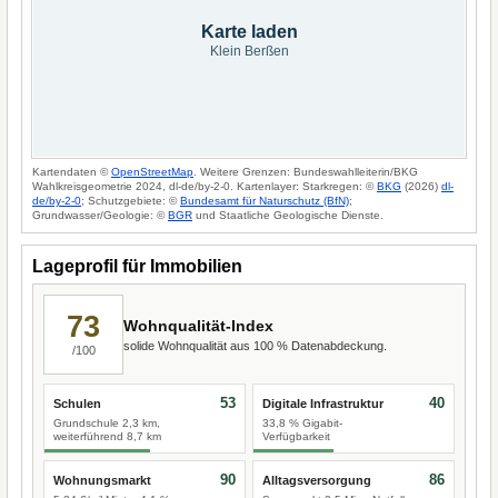
Karte laden
Klein Berßen
Kartendaten ©
OpenStreetMap
. Weitere Grenzen: Bundeswahlleiterin/BKG
Wahlkreisgeometrie 2024, dl-de/by-2-0. Kartenlayer: Starkregen: ©
BKG
(2026)
dl-
de/by-2-0
; Schutzgebiete: ©
Bundesamt für Naturschutz (BfN)
;
Grundwasser/Geologie: ©
BGR
und Staatliche Geologische Dienste.
Lageprofil für Immobilien
73
Wohnqualität-Index
solide Wohnqualität aus 100 % Datenabdeckung.
/100
53
40
Schulen
Digitale Infrastruktur
Grundschule 2,3 km,
33,8 % Gigabit-
weiterführend 8,7 km
Verfügbarkeit
90
86
Wohnungsmarkt
Alltagsversorgung