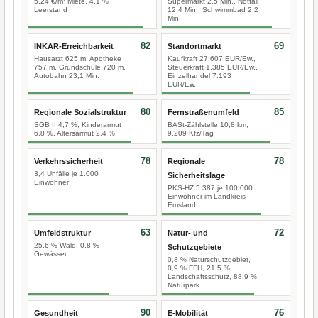
5,24 €/m² Miete, 4,1 %
Supermarkt 2,5 Min., Notfall
Leerstand
12,4 Min., Schwimmbad 2,2
Min.
82
69
INKAR-Erreichbarkeit
Standortmarkt
Hausarzt 625 m, Apotheke
Kaufkraft 27.607 EUR/Ew.,
757 m, Grundschule 720 m,
Steuerkraft 1.385 EUR/Ew.,
Autobahn 23,1 Min.
Einzelhandel 7.193
EUR/Ew.
80
85
Regionale Sozialstruktur
Fernstraßenumfeld
SGB II 4,7 %, Kinderarmut
BASt-Zählstelle 10,8 km,
6,8 %, Altersarmut 2,4 %
9.209 Kfz/Tag
78
78
Verkehrssicherheit
Regionale
3,4 Unfälle je 1.000
Sicherheitslage
Einwohner
PKS-HZ 5.387 je 100.000
Einwohner im Landkreis
Emsland
63
72
Umfeldstruktur
Natur- und
25,6 % Wald, 0,8 %
Schutzgebiete
Gewässer
0,8 % Naturschutzgebiet,
0,9 % FFH, 21,5 %
Landschaftsschutz, 88,9 %
Naturpark
90
76
Gesundheit
E-Mobilität