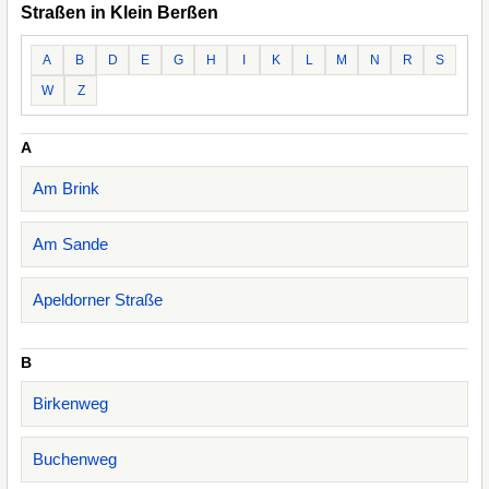
Straßen in Klein Berßen
A
B
D
E
G
H
I
K
L
M
N
R
S
W
Z
A
Am Brink
Am Sande
Apeldorner Straße
B
Birkenweg
Buchenweg