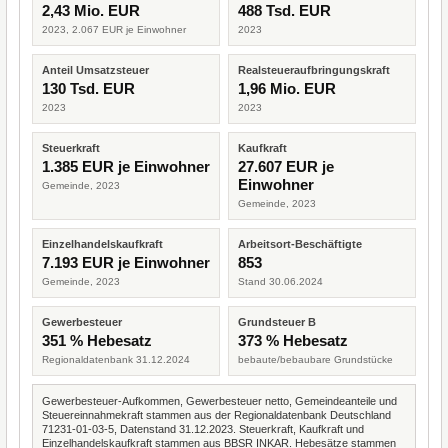
2,43 Mio. EUR
488 Tsd. EUR
2023, 2.067 EUR je Einwohner
2023
Anteil Umsatzsteuer
Realsteueraufbringungskraft
130 Tsd. EUR
1,96 Mio. EUR
2023
2023
Steuerkraft
Kaufkraft
1.385 EUR je Einwohner
27.607 EUR je
Einwohner
Gemeinde, 2023
Gemeinde, 2023
Einzelhandelskaufkraft
Arbeitsort-Beschäftigte
7.193 EUR je Einwohner
853
Gemeinde, 2023
Stand 30.06.2024
Gewerbesteuer
Grundsteuer B
351 % Hebesatz
373 % Hebesatz
Regionaldatenbank 31.12.2024
bebaute/bebaubare Grundstücke
Gewerbesteuer-Aufkommen, Gewerbesteuer netto, Gemeindeanteile und
Steuereinnahmekraft stammen aus der Regionaldatenbank Deutschland
71231-01-03-5, Datenstand 31.12.2023. Steuerkraft, Kaufkraft und
Einzelhandelskaufkraft stammen aus BBSR INKAR. Hebesätze stammen