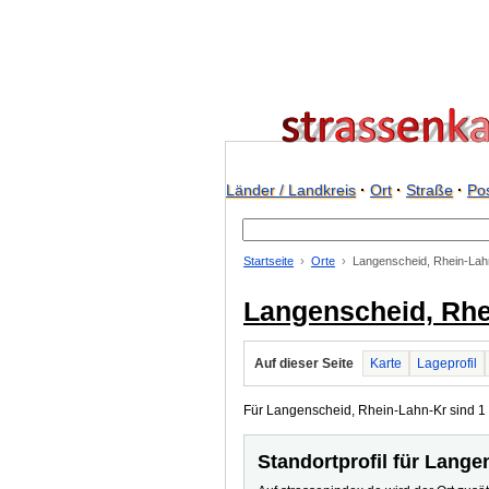
Länder / Landkreis
·
Ort
·
Straße
·
Pos
Startseite
Orte
Langenscheid, Rhein-Lah
Langenscheid, Rhe
Auf dieser Seite
Karte
Lageprofil
Für Langenscheid, Rhein-Lahn-Kr sind 1 P
Standortprofil für Lang