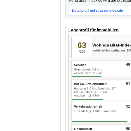
Auf strassenindex.de wird der Ort zusä
Detailprofil auf strassenindex.de
Lageprofil für Immobilien
63
Wohnqualität-Inde
solide Wohnqualität aus 1
/100
49
Schulen
Grundschule 3,3 km,
weiterführend 2,7 km
51
INKAR-Erreichbarkeit
Hausarzt 3,0 km, Apotheke 4,7
km, Grundschule 3,7 km,
Autobahn 11,6 Min.
92
Verkehrssicherheit
1,9 Unfälle je 1.000 Einwohner
90
Gesundheit