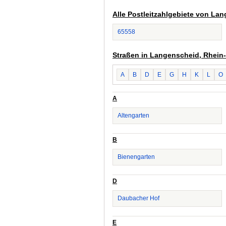
Alle Postleitzahlgebiete von La
65558
Straßen in Langenscheid, Rhein
A
B
D
E
G
H
K
L
O
A
Altengarten
B
Bienengarten
D
Daubacher Hof
E