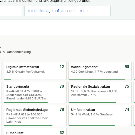
tzlich aus Immobilien- und Mikrolage-Sicht eingeordnet.
Immobilienlage auf strassenindex.de
x
00 % Datenabdeckung.
12
90
Digitale Infrastruktur
Wohnungsmarkt
3,5 % Gigabit-Verfügbarkeit
4,90 €/m² Miete, 4,7 % Leerstand
70
75
Standortmarkt
Regionale Sozialstruktur
Kaufkraft 31.475 EUR/Ew.,
SGB II 5,6 %, Kinderarmut 9,1 %,
Steuerkraft 640 EUR/Ew.,
Altersarmut 2,7 %
Einzelhandel 8.890 EUR/Ew.
78
74
Regionale Sicherheitslage
Umfeldstruktur
PKS-HZ 4.622 je 100.000
54,3 % Wald, 1,6 % Gewässer
Einwohner im Landkreis Rhein-
Lahn-Kreis
62
E-Mobilität