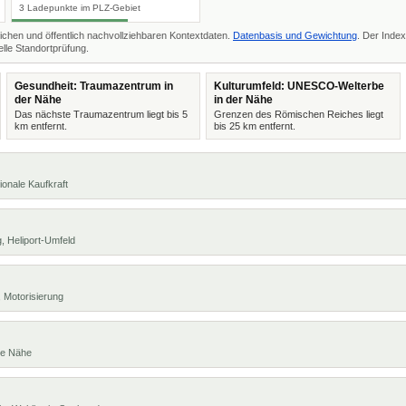
3 Ladepunkte im PLZ-Gebiet
ichen und öffentlich nachvollziehbaren Kontextdaten.
Datenbasis und Gewichtung
. Der Index
lle Standortprüfung.
Gesundheit: Traumazentrum in
Kulturumfeld: UNESCO-Welterbe
der Nähe
in der Nähe
Das nächste Traumazentrum liegt bis 5
Grenzen des Römischen Reiches liegt
km entfernt.
bis 25 km entfernt.
ionale Kaufkraft
, Heliport-Umfeld
 Motorisierung
te Nähe