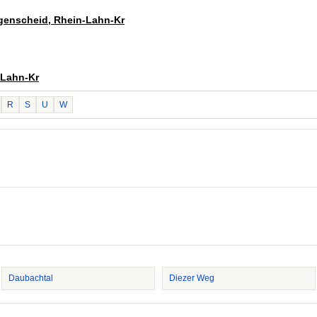
ngenscheid, Rhein-Lahn-Kr
-Lahn-Kr
R
S
U
W
Daubachtal
Diezer Weg