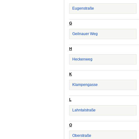
Eugenstraße
G
Geilnauer Weg
H
Heckenweg
K
Klampengasse
L
Lahntalstraße
O
Oberstraße