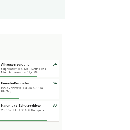
64
Alltagsversorgung
Supermarkt 11,0 Min., Notfall 15,6
Min., Schwimmbad 11,4 Min.
34
Fernstraßenumfeld
BASt-Zählstelle 1,8 km, 97.814
Kfz/Tag
80
Natur- und Schutzgebiete
23,0 % FFH, 100,0 % Naturpark