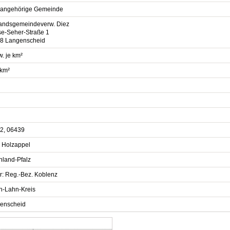
sangehörige Gemeinde
andsgemeindeverw. Diez
se-Seher-Straße 1
8 Langenscheid
. je km²
 km²
2, 06439
, Holzappel
nland-Pfalz
r: Reg.-Bez. Koblenz
n-Lahn-Kreis
enscheid