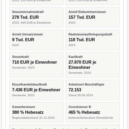
2023, 226 EUR je Einwohner
2023, 206 EUR je Einwohner
Steuereinnahmekraft
Anteil Einkommensteuer
278 Tsd. EUR
157 Tsd. EUR
2023, 946 EUR je Einwohner
2023
Anteil Umsatzsteuer
Realsteueraufbringungskraft
9 Tsd. EUR
118 Tsd. EUR
2023
2023
Steuerkraft
Kaufkraft
710 EUR je Einwohner
27.870 EUR je
Einwohner
Gemeinde, 2023
Gemeinde, 2023
Einzelhandelskaufkraft
Arbeitsort-Beschäftigte
7.436 EUR je Einwohner
72.153
Gemeinde, 2023
Stand 30.06.2024
Gewerbesteuer
Grundsteuer B
380 % Hebesatz
465 % Hebesatz
Regionaldatenbank 31.12.2024
bebaute/bebaubare Grundstücke