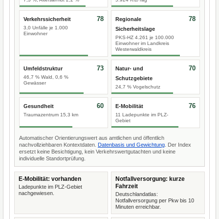
78
78
Verkehrssicherheit
Regionale
3,0 Unfälle je 1.000
Sicherheitslage
Einwohner
PKS-HZ 4.261 je 100.000
Einwohner im Landkreis
Westerwaldkreis
73
70
Umfeldstruktur
Natur- und
46,7 % Wald, 0,6 %
Schutzgebiete
Gewässer
24,7 % Vogelschutz
60
76
Gesundheit
E-Mobilität
Traumazentrum 15,3 km
11 Ladepunkte im PLZ-
Gebiet
Automatischer Orientierungswert aus amtlichen und öffentlich
nachvollziehbaren Kontextdaten.
Datenbasis und Gewichtung
. Der Index
ersetzt keine Besichtigung, kein Verkehrswertgutachten und keine
individuelle Standortprüfung.
E-Mobilität: vorhanden
Notfallversorgung: kurze
Fahrzeit
Ladepunkte im PLZ-Gebiet
nachgewiesen.
Deutschlandatlas:
Notfallversorgung per Pkw bis 10
Minuten erreichbar.