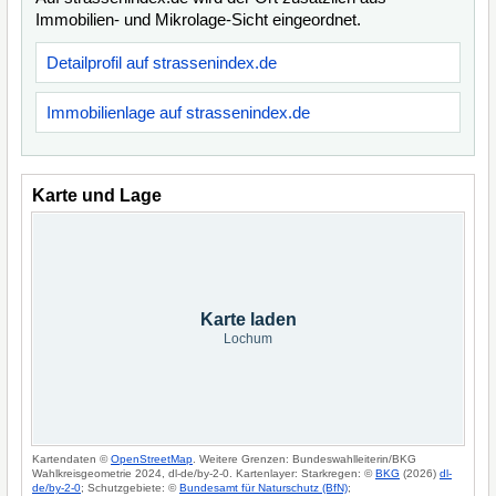
Immobilien- und Mikrolage-Sicht eingeordnet.
Detailprofil auf strassenindex.de
Immobilienlage auf strassenindex.de
Karte und Lage
Karte laden
Lochum
Kartendaten ©
OpenStreetMap
. Weitere Grenzen: Bundeswahlleiterin/BKG
Wahlkreisgeometrie 2024, dl-de/by-2-0. Kartenlayer: Starkregen: ©
BKG
(2026)
dl-
de/by-2-0
; Schutzgebiete: ©
Bundesamt für Naturschutz (BfN)
;