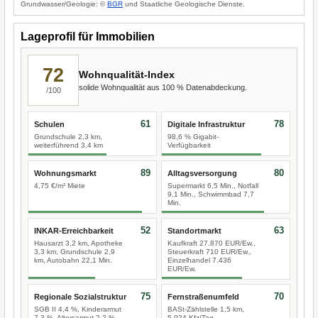
Grundwasser/Geologie: ©
BGR
und Staatliche Geologische Dienste.
Lageprofil für Immobilien
72
Wohnqualität-Index
solide Wohnqualität aus 100 % Datenabdeckung.
/100
61
78
Schulen
Digitale Infrastruktur
Grundschule 2,3 km,
98,6 % Gigabit-
weiterführend 3,4 km
Verfügbarkeit
89
80
Wohnungsmarkt
Alltagsversorgung
4,75 €/m² Miete
Supermarkt 6,5 Min., Notfall
9,1 Min., Schwimmbad 7,7
Min.
52
63
INKAR-Erreichbarkeit
Standortmarkt
Hausarzt 3,2 km, Apotheke
Kaufkraft 27.870 EUR/Ew.,
3,3 km, Grundschule 2,9
Steuerkraft 710 EUR/Ew.,
km, Autobahn 22,1 Min.
Einzelhandel 7.436
EUR/Ew.
75
70
Regionale Sozialstruktur
Fernstraßenumfeld
SGB II 4,4 %, Kinderarmut
BASt-Zählstelle 1,5 km,
7,3 %, Altersarmut 2,2 %
5.924 Kfz/Tag