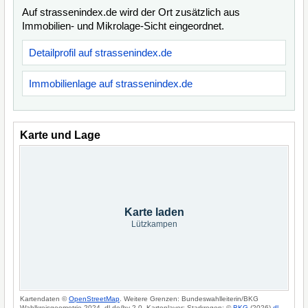
Auf strassenindex.de wird der Ort zusätzlich aus
Immobilien- und Mikrolage-Sicht eingeordnet.
Detailprofil auf strassenindex.de
Immobilienlage auf strassenindex.de
Karte und Lage
Karte laden
Lützkampen
Kartendaten ©
OpenStreetMap
. Weitere Grenzen: Bundeswahlleiterin/BKG
Wahlkreisgeometrie 2024, dl-de/by-2-0. Kartenlayer: Starkregen: ©
BKG
(2026)
dl-