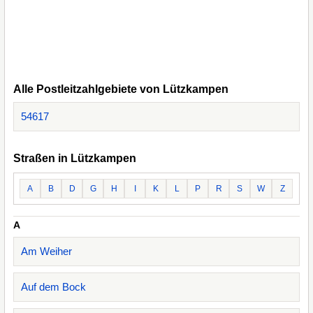
Alle Postleitzahlgebiete von Lützkampen
54617
Straßen in Lützkampen
A
B
D
G
H
I
K
L
P
R
S
W
Z
A
Am Weiher
Auf dem Bock