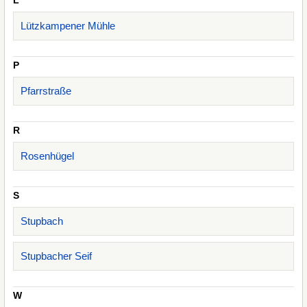
L
Lützkampener Mühle
P
Pfarrstraße
R
Rosenhügel
S
Stupbach
Stupbacher Seif
W