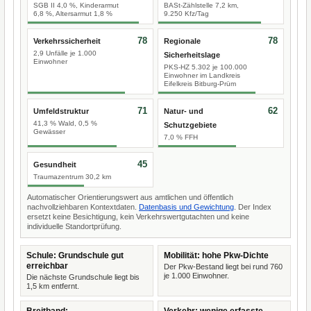
SGB II 4,0 %, Kinderarmut
BASt-Zählstelle 7,2 km,
6,8 %, Altersarmut 1,8 %
9.250 Kfz/Tag
78
78
Verkehrssicherheit
Regionale
2,9 Unfälle je 1.000
Sicherheitslage
Einwohner
PKS-HZ 5.302 je 100.000
Einwohner im Landkreis
Eifelkreis Bitburg-Prüm
71
62
Umfeldstruktur
Natur- und
41,3 % Wald, 0,5 %
Schutzgebiete
Gewässer
7,0 % FFH
45
Gesundheit
Traumazentrum 30,2 km
Automatischer Orientierungswert aus amtlichen und öffentlich
nachvollziehbaren Kontextdaten.
Datenbasis und Gewichtung
. Der Index
ersetzt keine Besichtigung, kein Verkehrswertgutachten und keine
individuelle Standortprüfung.
Schule: Grundschule gut
Mobilität: hohe Pkw-Dichte
erreichbar
Der Pkw-Bestand liegt bei rund 760
je 1.000 Einwohner.
Die nächste Grundschule liegt bis
1,5 km entfernt.