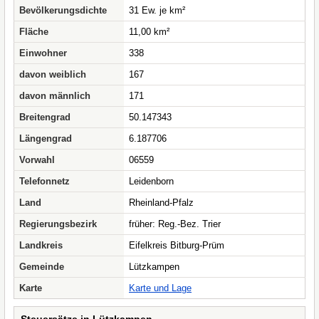
Bevölkerungsdichte
31 Ew. je km²
Fläche
11,00 km²
Einwohner
338
davon weiblich
167
davon männlich
171
Breitengrad
50.147343
Längengrad
6.187706
Vorwahl
06559
Telefonnetz
Leidenborn
Land
Rheinland-Pfalz
Regierungsbezirk
früher: Reg.-Bez. Trier
Landkreis
Eifelkreis Bitburg-Prüm
Gemeinde
Lützkampen
Karte
Karte und Lage