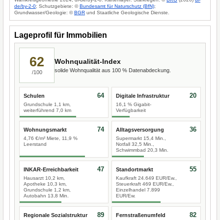
de/by-2-0
; Schutzgebiete: ©
Bundesamt für Naturschutz (BfN)
;
Grundwasser/Geologie: ©
BGR
und Staatliche Geologische Dienste.
Lageprofil für Immobilien
62
Wohnqualität-Index
solide Wohnqualität aus 100 % Datenabdeckung.
/100
64
20
Schulen
Digitale Infrastruktur
Grundschule 1,1 km,
16,1 % Gigabit-
weiterführend 7,0 km
Verfügbarkeit
74
36
Wohnungsmarkt
Alltagsversorgung
4,76 €/m² Miete, 11,9 %
Supermarkt 15,4 Min.,
Leerstand
Notfall 32,5 Min.,
Schwimmbad 20,3 Min.
47
55
INKAR-Erreichbarkeit
Standortmarkt
Hausarzt 10,2 km,
Kaufkraft 24.649 EUR/Ew.,
Apotheke 10,3 km,
Steuerkraft 469 EUR/Ew.,
Grundschule 1,2 km,
Einzelhandel 7.899
Autobahn 13,8 Min.
EUR/Ew.
89
82
Regionale Sozialstruktur
Fernstraßenumfeld