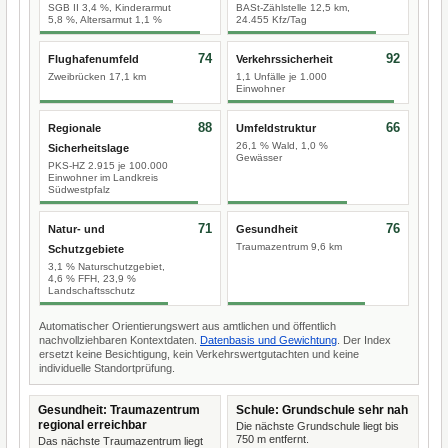
SGB II 3,4 %, Kinderarmut
BASt-Zählstelle 12,5 km,
5,8 %, Altersarmut 1,1 %
24.455 Kfz/Tag
74
92
Flughafenumfeld
Verkehrssicherheit
Zweibrücken 17,1 km
1,1 Unfälle je 1.000
Einwohner
88
66
Regionale
Umfeldstruktur
26,1 % Wald, 1,0 %
Sicherheitslage
Gewässer
PKS-HZ 2.915 je 100.000
Einwohner im Landkreis
Südwestpfalz
71
76
Natur- und
Gesundheit
Traumazentrum 9,6 km
Schutzgebiete
3,1 % Naturschutzgebiet,
4,6 % FFH, 23,9 %
Landschaftsschutz
Automatischer Orientierungswert aus amtlichen und öffentlich
nachvollziehbaren Kontextdaten.
Datenbasis und Gewichtung
. Der Index
ersetzt keine Besichtigung, kein Verkehrswertgutachten und keine
individuelle Standortprüfung.
Gesundheit: Traumazentrum
Schule: Grundschule sehr nah
regional erreichbar
Die nächste Grundschule liegt bis
750 m entfernt.
Das nächste Traumazentrum liegt