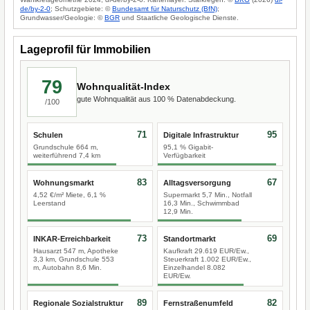
de/by-2-0
; Schutzgebiete: ©
Bundesamt für Naturschutz (BfN)
;
Grundwasser/Geologie: ©
BGR
und Staatliche Geologische Dienste.
Lageprofil für Immobilien
79
Wohnqualität-Index
gute Wohnqualität aus 100 % Datenabdeckung.
/100
71
95
Schulen
Digitale Infrastruktur
Grundschule 664 m,
95,1 % Gigabit-
weiterführend 7,4 km
Verfügbarkeit
83
67
Wohnungsmarkt
Alltagsversorgung
4,52 €/m² Miete, 6,1 %
Supermarkt 5,7 Min., Notfall
Leerstand
16,3 Min., Schwimmbad
12,9 Min.
73
69
INKAR-Erreichbarkeit
Standortmarkt
Hausarzt 547 m, Apotheke
Kaufkraft 29.619 EUR/Ew.,
3,3 km, Grundschule 553
Steuerkraft 1.002 EUR/Ew.,
m, Autobahn 8,6 Min.
Einzelhandel 8.082
EUR/Ew.
89
82
Regionale Sozialstruktur
Fernstraßenumfeld