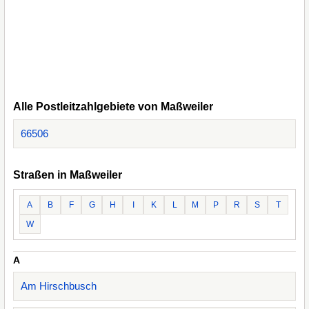
Alle Postleitzahlgebiete von Maßweiler
66506
Straßen in Maßweiler
A
B
F
G
H
I
K
L
M
P
R
S
T
W
A
Am Hirschbusch