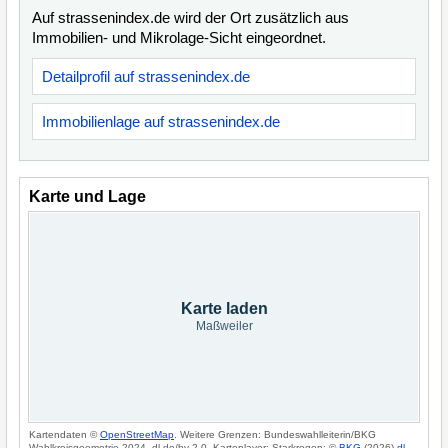
Auf strassenindex.de wird der Ort zusätzlich aus
Immobilien- und Mikrolage-Sicht eingeordnet.
Detailprofil auf strassenindex.de
Immobilienlage auf strassenindex.de
Karte und Lage
Karte laden
Maßweiler
Kartendaten ©
OpenStreetMap
. Weitere Grenzen: Bundeswahlleiterin/BKG
Wahlkreisgeometrie 2024, dl-de/by-2-0. Kartenlayer: Starkregen: ©
BKG
(2026)
dl-