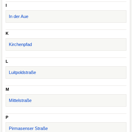
I
In der Aue
K
Kirchenpfad
L
Luitpoldstraße
M
Mittelstraße
P
Pirmasenser Straße