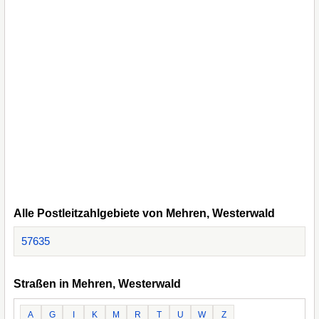
Alle Postleitzahlgebiete von Mehren, Westerwald
57635
Straßen in Mehren, Westerwald
A
G
I
K
M
R
T
U
W
Z