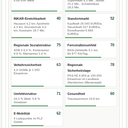
4,89 €/m² Miete
Supermarkt 8,5 Min., Notfall
15,2 Min., Schwimmbad
18,0 Min.
40
52
INKAR-Erreichbarkeit
Standortmarkt
Hausarzt 4,2 km, Apotheke
Kaufkraft 26.040 EUR/Ew.,
4,3 km, Grundschule 4,0
Steuerkraft 527 EUR/Ew.,
km, Autobahn 18,7 Min.
Einzelhandel 6.984
EUR/Ew.
75
70
Regionale Sozialstruktur
Fernstraßenumfeld
SGB II 6,4 %, Kinderarmut
BASt-Zählstelle 9,1 km,
9,9 %, Altersarmut 2,4 %
84.977 Kfz/Tag
63
78
Verkehrssicherheit
Regionale
4,4 Unfälle je 1.000
Sicherheitslage
Einwohner
PKS-HZ 4.804 je 100.000
Einwohner im Landkreis
Altenkirchen (Westerwald)
71
60
Umfeldstruktur
Gesundheit
44,3 % Wald, 0,8 %
Traumazentrum 19,8 km
Gewässer
62
E-Mobilität
4 Ladepunkte im PLZ-
Gebiet