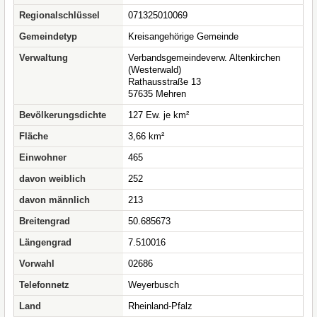
Regionalschlüssel
071325010069
Gemeindetyp
Kreisangehörige Gemeinde
Verwaltung
Verbandsgemeindeverw. Altenkirchen
(Westerwald)
Rathausstraße 13
57635 Mehren
Bevölkerungsdichte
127 Ew. je km²
Fläche
3,66 km²
Einwohner
465
davon weiblich
252
davon männlich
213
Breitengrad
50.685673
Längengrad
7.510016
Vorwahl
02686
Telefonnetz
Weyerbusch
Land
Rheinland-Pfalz