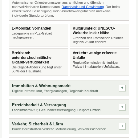
Automatischer Orientierungswert aus amtlichen und öffentlich
nachvollziehbaren Kontextdaten.
Datenbasis und Gewichtung
. Der Index
ersetzt keine Besichtigung, kein Verkehrswertgutachten und keine
individuelle Standortprüfung.
E-Mobilität: vorhanden
Kulturumfeld: UNESCO-
Welterbe in der Nähe
Ladepunkte im PLZ-Gebiet
nachgewiesen.
Grenzen des Römischen Reiches
liegt bis 25 km entfernt.
Breitband:
Verkehr: wenige erfasste
unterdurchschnittliche
Unfälle
Gigabit-Verfügbarkeit
Region/Gemeinde mit niedriger
Fallzahl im aktuellen Unfallatlas.
Die Gigabit-Abdeckung liegt unter
50 % der Haushalte.
Immobilien & Wohnungsmarkt
Digitale Infrastruktur, Energieanlagen, Regionale Kaufkraft
Erreichbarkeit & Versorgung
Ladeinfrastruktur, Gesundheitsversorgung, Heliport-Umfeld
Verkehr, Sicherheit & Lärm
Bundesfernstraßen-Verkehr, Motorisierung, Verkehrssicherheit