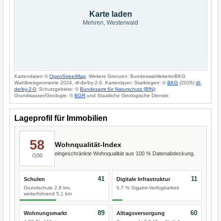
Karte laden
Mehren, Westerwald
Kartendaten ©
OpenStreetMap
. Weitere Grenzen: Bundeswahlleiterin/BKG
Wahlkreisgeometrie 2024, dl-de/by-2-0. Kartenlayer: Starkregen: ©
BKG
(2026)
dl-
de/by-2-0
; Schutzgebiete: ©
Bundesamt für Naturschutz (BfN)
;
Grundwasser/Geologie: ©
BGR
und Staatliche Geologische Dienste.
Lageprofil für Immobilien
58
Wohnqualität-Index
eingeschränkte Wohnqualität aus 100 % Datenabdeckung.
/100
41
11
Schulen
Digitale Infrastruktur
Grundschule 2,8 km,
0,7 % Gigabit-Verfügbarkeit
weiterführend 5,1 km
89
60
Wohnungsmarkt
Alltagsversorgung