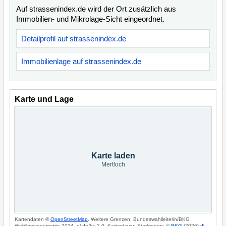
Auf strassenindex.de wird der Ort zusätzlich aus
Immobilien- und Mikrolage-Sicht eingeordnet.
Detailprofil auf strassenindex.de
Immobilienlage auf strassenindex.de
Karte und Lage
Karte laden
Mertloch
Kartendaten ©
OpenStreetMap
. Weitere Grenzen: Bundeswahlleiterin/BKG
Wahlkreisgeometrie 2024, dl-de/by-2-0. Kartenlayer: Starkregen: ©
BKG
(2026)
dl-