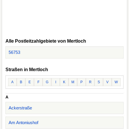
Alle Postleitzahlgebiete von Mertloch
56753
Straßen in Mertloch
A
B
E
F
G
I
K
M
P
R
S
V
W
A
Ackerstraße
Am Antoniushof