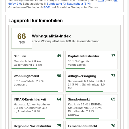
de/by-2-0
; Schutzgebiete: ©
Bundesamt für Naturschutz (BfN)
;
Grundwasser/Geologie: ©
BGR
und Staatliche Geologische Dienste.
Lageprofil für Immobilien
66
Wohnqualität-Index
solide Wohnqualität aus 100 % Datenabdeckung.
/100
49
37
Schulen
Digitale Infrastruktur
Grundschule 2,8 km,
30,1 % Gigabit-
weiterführend 3,3 km
Verfügbarkeit
90
73
Wohnungsmarkt
Alltagsversorgung
5,27 €/m² Miete, 2,9 %
Supermarkt 6,4 Min., Notfall
Leerstand
14,5 Min., Schwimmbad 8,0
Min.
64
65
INKAR-Erreichbarkeit
Standortmarkt
Hausarzt 3,1 km, Apotheke
Kaufkraft 29.411 EUR/Ew.,
3,3 km, Grundschule 416
Steuerkraft 704 EUR/Ew.,
m, Autobahn 5,8 Min.
Einzelhandel 7.913
EUR/Ew.
75
70
Regionale Sozialstruktur
Fernstraßenumfeld