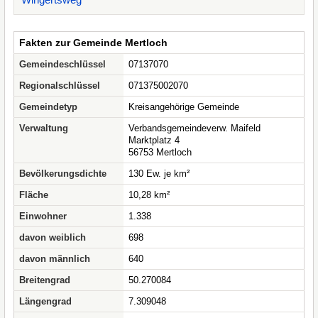
Fakten zur Gemeinde Mertloch
Gemeindeschlüssel
07137070
Regionalschlüssel
071375002070
Gemeindetyp
Kreisangehörige Gemeinde
Verwaltung
Verbandsgemeindeverw. Maifeld
Marktplatz 4
56753 Mertloch
Bevölkerungsdichte
130 Ew. je km²
Fläche
10,28 km²
Einwohner
1.338
davon weiblich
698
davon männlich
640
Breitengrad
50.270084
Längengrad
7.309048