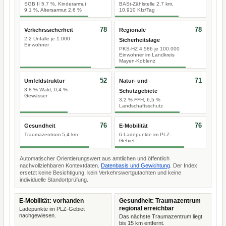
SGB II 5,7 %, Kinderarmut
BASt-Zählstelle 2,7 km,
9,1 %, Altersarmut 2,6 %
10.910 Kfz/Tag
78
78
Verkehrssicherheit
Regionale
2,2 Unfälle je 1.000
Sicherheitslage
Einwohner
PKS-HZ 4.586 je 100.000
Einwohner im Landkreis
Mayen-Koblenz
52
71
Umfeldstruktur
Natur- und
3,8 % Wald, 0,4 %
Schutzgebiete
Gewässer
3,2 % FFH, 6,5 %
Landschaftsschutz
76
76
Gesundheit
E-Mobilität
Traumazentrum 5,4 km
6 Ladepunkte im PLZ-
Gebiet
Automatischer Orientierungswert aus amtlichen und öffentlich
nachvollziehbaren Kontextdaten.
Datenbasis und Gewichtung
. Der Index
ersetzt keine Besichtigung, kein Verkehrswertgutachten und keine
individuelle Standortprüfung.
E-Mobilität: vorhanden
Gesundheit: Traumazentrum
regional erreichbar
Ladepunkte im PLZ-Gebiet
nachgewiesen.
Das nächste Traumazentrum liegt
bis 15 km entfernt.