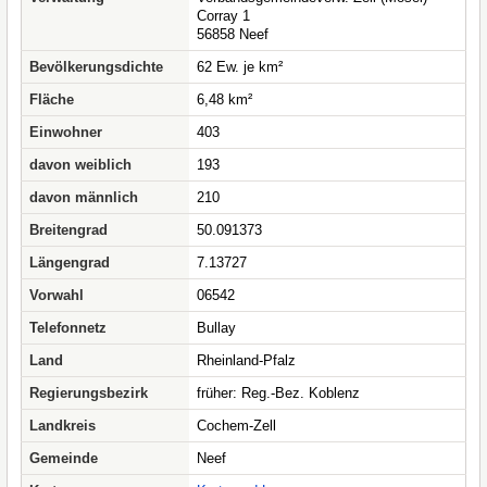
Corray 1
56858 Neef
Bevölkerungsdichte
62 Ew. je km²
Fläche
6,48 km²
Einwohner
403
davon weiblich
193
davon männlich
210
Breitengrad
50.091373
Längengrad
7.13727
Vorwahl
06542
Telefonnetz
Bullay
Land
Rheinland-Pfalz
Regierungsbezirk
früher: Reg.-Bez. Koblenz
Landkreis
Cochem-Zell
Gemeinde
Neef