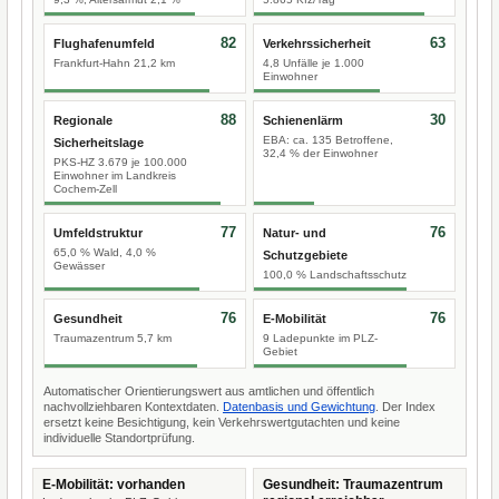
82
63
Flughafenumfeld
Verkehrssicherheit
Frankfurt-Hahn 21,2 km
4,8 Unfälle je 1.000
Einwohner
88
30
Regionale
Schienenlärm
EBA: ca. 135 Betroffene,
Sicherheitslage
32,4 % der Einwohner
PKS-HZ 3.679 je 100.000
Einwohner im Landkreis
Cochem-Zell
77
76
Umfeldstruktur
Natur- und
65,0 % Wald, 4,0 %
Schutzgebiete
Gewässer
100,0 % Landschaftsschutz
76
76
Gesundheit
E-Mobilität
Traumazentrum 5,7 km
9 Ladepunkte im PLZ-
Gebiet
Automatischer Orientierungswert aus amtlichen und öffentlich
nachvollziehbaren Kontextdaten.
Datenbasis und Gewichtung
. Der Index
ersetzt keine Besichtigung, kein Verkehrswertgutachten und keine
individuelle Standortprüfung.
E-Mobilität: vorhanden
Gesundheit: Traumazentrum