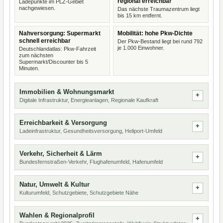
regional erreichbar
Ladepunkte im PLZ-Gebiet
nachgewiesen.
Das nächste Traumazentrum liegt
bis 15 km entfernt.
Nahversorgung: Supermarkt
Mobilität: hohe Pkw-Dichte
schnell erreichbar
Der Pkw-Bestand liegt bei rund 792
je 1.000 Einwohner.
Deutschlandatlas: Pkw-Fahrzeit
zum nächsten
Supermarkt/Discounter bis 5
Minuten.
Immobilien & Wohnungsmarkt
Digitale Infrastruktur, Energieanlagen, Regionale Kaufkraft
Erreichbarkeit & Versorgung
Ladeinfrastruktur, Gesundheitsversorgung, Heliport-Umfeld
Verkehr, Sicherheit & Lärm
Bundesfernstraßen-Verkehr, Flughafenumfeld, Hafenumfeld
Natur, Umwelt & Kultur
Kulturumfeld, Schutzgebiete, Schutzgebiete Nähe
Wahlen & Regionalprofil