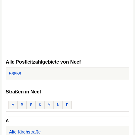
Alle Postleitzahlgebiete von Neef
56858
Straßen in Neef
A
B
F
K
M
N
P
A
Alte Kirchstraße