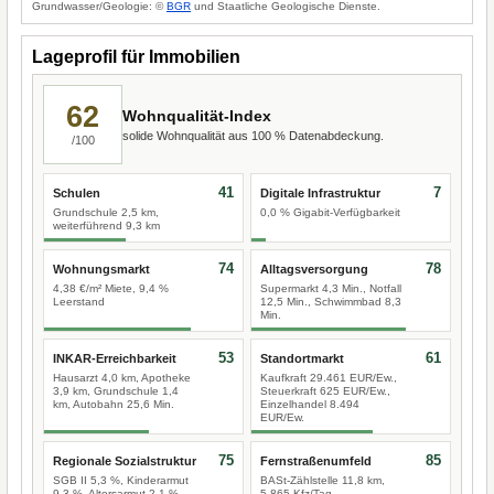
Grundwasser/Geologie: ©
BGR
und Staatliche Geologische Dienste.
Lageprofil für Immobilien
62
Wohnqualität-Index
solide Wohnqualität aus 100 % Datenabdeckung.
/100
41
7
Schulen
Digitale Infrastruktur
Grundschule 2,5 km,
0,0 % Gigabit-Verfügbarkeit
weiterführend 9,3 km
74
78
Wohnungsmarkt
Alltagsversorgung
4,38 €/m² Miete, 9,4 %
Supermarkt 4,3 Min., Notfall
Leerstand
12,5 Min., Schwimmbad 8,3
Min.
53
61
INKAR-Erreichbarkeit
Standortmarkt
Hausarzt 4,0 km, Apotheke
Kaufkraft 29.461 EUR/Ew.,
3,9 km, Grundschule 1,4
Steuerkraft 625 EUR/Ew.,
km, Autobahn 25,6 Min.
Einzelhandel 8.494
EUR/Ew.
75
85
Regionale Sozialstruktur
Fernstraßenumfeld
SGB II 5,3 %, Kinderarmut
BASt-Zählstelle 11,8 km,
9,3 %, Altersarmut 2,1 %
5.865 Kfz/Tag