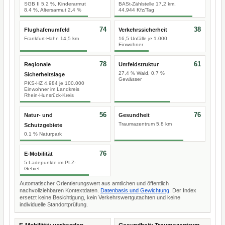
SGB II 5,2 %, Kinderarmut
BASt-Zählstelle 17,2 km,
8,4 %, Altersarmut 2,4 %
44.944 Kfz/Tag
74
38
Flughafenumfeld
Verkehrssicherheit
Frankfurt-Hahn 14,5 km
16,5 Unfälle je 1.000
Einwohner
78
61
Regionale
Umfeldstruktur
27,4 % Wald, 0,7 %
Sicherheitslage
Gewässer
PKS-HZ 4.984 je 100.000
Einwohner im Landkreis
Rhein-Hunsrück-Kreis
56
76
Natur- und
Gesundheit
Traumazentrum 5,8 km
Schutzgebiete
0,1 % Naturpark
76
E-Mobilität
5 Ladepunkte im PLZ-
Gebiet
Automatischer Orientierungswert aus amtlichen und öffentlich
nachvollziehbaren Kontextdaten.
Datenbasis und Gewichtung
. Der Index
ersetzt keine Besichtigung, kein Verkehrswertgutachten und keine
individuelle Standortprüfung.