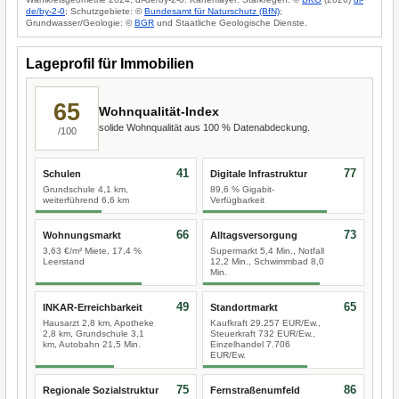
de/by-2-0
; Schutzgebiete: ©
Bundesamt für Naturschutz (BfN)
;
Grundwasser/Geologie: ©
BGR
und Staatliche Geologische Dienste.
Lageprofil für Immobilien
65
Wohnqualität-Index
solide Wohnqualität aus 100 % Datenabdeckung.
/100
41
77
Schulen
Digitale Infrastruktur
Grundschule 4,1 km,
89,6 % Gigabit-
weiterführend 6,6 km
Verfügbarkeit
66
73
Wohnungsmarkt
Alltagsversorgung
3,63 €/m² Miete, 17,4 %
Supermarkt 5,4 Min., Notfall
Leerstand
12,2 Min., Schwimmbad 8,0
Min.
49
65
INKAR-Erreichbarkeit
Standortmarkt
Hausarzt 2,8 km, Apotheke
Kaufkraft 29.257 EUR/Ew.,
2,8 km, Grundschule 3,1
Steuerkraft 732 EUR/Ew.,
km, Autobahn 21,5 Min.
Einzelhandel 7.706
EUR/Ew.
75
86
Regionale Sozialstruktur
Fernstraßenumfeld