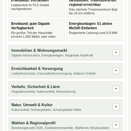
E-Mobilität: vorhanden
Gesundheit: Traumazentrum
regional erreichbar
Ladepunkte im PLZ-Gebiet
nachgewiesen.
Das nächste Traumazentrum liegt
bis 15 km entfernt.
Breitband: gute Gigabit-
Energieanlagen: 51 aktive
Verfügbarkeit
MaStR-Einheiten
Ein großer Teil der Haushalte
Registrierte Leistung rund 6,8 MW.
erreicht 1.000 Mbit/s oder mehr.
Immobilien & Wohnungsmarkt
Digitale Infrastruktur, Energieanlagen, Regionale Kaufkraft
Erreichbarkeit & Versorgung
Ladeinfrastruktur, Gesundheitsversorgung, Heliport-Umfeld
Verkehr, Sicherheit & Lärm
Flughafenumfeld, Hafenumfeld, Motorisierung
Natur, Umwelt & Kultur
Kulturumfeld, Schutzgebiete, Schutzgebiete Nähe
Wahlen & Regionalprofil
Bundestagswahl 2025, Zweitstimmenanteile, Wahlkreis-Strukturdaten