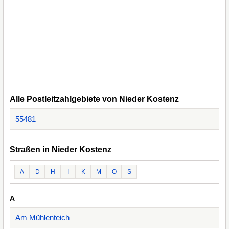
Alle Postleitzahlgebiete von Nieder Kostenz
55481
Straßen in Nieder Kostenz
A
D
H
I
K
M
O
S
A
Am Mühlenteich