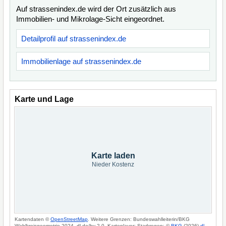
Auf strassenindex.de wird der Ort zusätzlich aus
Immobilien- und Mikrolage-Sicht eingeordnet.
Detailprofil auf strassenindex.de
Immobilienlage auf strassenindex.de
Karte und Lage
Karte laden
Nieder Kostenz
Kartendaten ©
OpenStreetMap
. Weitere Grenzen: Bundeswahlleiterin/BKG
Wahlkreisgeometrie 2024, dl-de/by-2-0. Kartenlayer: Starkregen: ©
BKG
(2026)
dl-