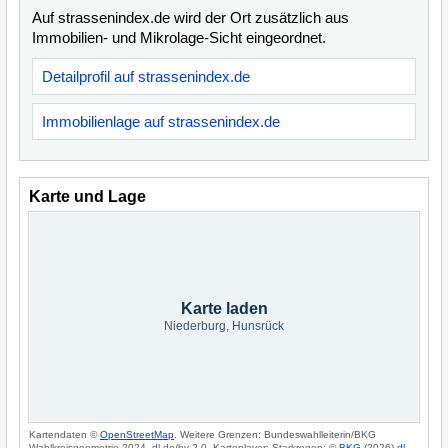
Auf strassenindex.de wird der Ort zusätzlich aus
Immobilien- und Mikrolage-Sicht eingeordnet.
Detailprofil auf strassenindex.de
Immobilienlage auf strassenindex.de
Karte und Lage
Karte laden
Niederburg, Hunsrück
Kartendaten ©
OpenStreetMap
. Weitere Grenzen: Bundeswahlleiterin/BKG
Wahlkreisgeometrie 2024, dl-de/by-2-0. Kartenlayer: Starkregen: ©
BKG
(2026)
dl-