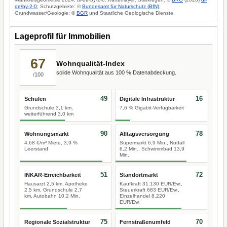
de/by-2-0
; Schutzgebiete: ©
Bundesamt für Naturschutz (BfN)
;
Grundwasser/Geologie: ©
BGR
und Staatliche Geologische Dienste.
Lageprofil für Immobilien
67
Wohnqualität-Index
solide Wohnqualität aus 100 % Datenabdeckung.
/100
49
16
Schulen
Digitale Infrastruktur
Grundschule 3,1 km,
7,6 % Gigabit-Verfügbarkeit
weiterführend 3,0 km
90
78
Wohnungsmarkt
Alltagsversorgung
4,68 €/m² Miete, 3,9 %
Supermarkt 6,9 Min., Notfall
Leerstand
6,2 Min., Schwimmbad 13,9
Min.
51
72
INKAR-Erreichbarkeit
Standortmarkt
Hausarzt 2,5 km, Apotheke
Kaufkraft 31.130 EUR/Ew.,
2,5 km, Grundschule 2,7
Steuerkraft 683 EUR/Ew.,
km, Autobahn 10,2 Min.
Einzelhandel 8.220
EUR/Ew.
75
70
Regionale Sozialstruktur
Fernstraßenumfeld