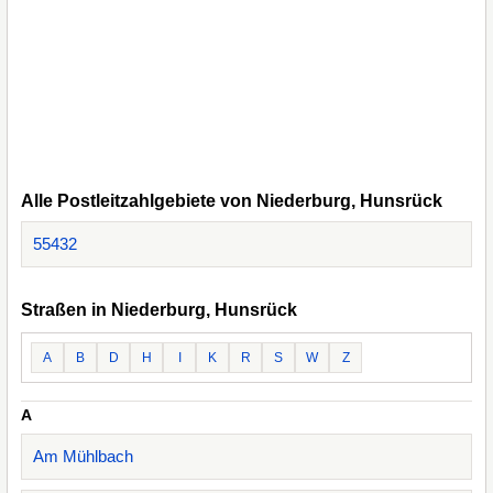
Alle Postleitzahlgebiete von Niederburg, Hunsrück
55432
Straßen in Niederburg, Hunsrück
A
B
D
H
I
K
R
S
W
Z
A
Am Mühlbach