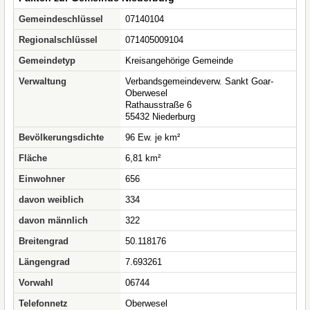
Gemeindeschlüssel
07140104
Regionalschlüssel
071405009104
Gemeindetyp
Kreisangehörige Gemeinde
Verwaltung
Verbandsgemeindeverw. Sankt Goar-
Oberwesel
Rathausstraße 6
55432 Niederburg
Bevölkerungsdichte
96 Ew. je km²
Fläche
6,81 km²
Einwohner
656
davon weiblich
334
davon männlich
322
Breitengrad
50.118176
Längengrad
7.693261
Vorwahl
06744
Telefonnetz
Oberwesel