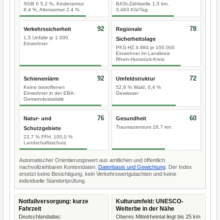
SGB II 5,2 %, Kinderarmut
BASt-Zählstelle 1,5 km,
8,4 %, Altersarmut 2,4 %
3.463 Kfz/Tag
92
78
Verkehrssicherheit
Regionale
1,5 Unfälle je 1.000
Sicherheitslage
Einwohner
PKS-HZ 4.984 je 100.000
Einwohner im Landkreis
Rhein-Hunsrück-Kreis
92
72
Schienenlärm
Umfeldstruktur
Keine betroffenen
52,6 % Wald, 0,4 %
Einwohner in der EBA-
Gewässer
Gemeindestatistik
76
60
Natur- und
Gesundheit
Traumazentrum 16,7 km
Schutzgebiete
22,7 % FFH, 100,0 %
Landschaftsschutz
Automatischer Orientierungswert aus amtlichen und öffentlich
nachvollziehbaren Kontextdaten.
Datenbasis und Gewichtung
. Der Index
ersetzt keine Besichtigung, kein Verkehrswertgutachten und keine
individuelle Standortprüfung.
Notfallversorgung: kurze
Kulturumfeld: UNESCO-
Fahrzeit
Welterbe in der Nähe
Deutschlandatlas:
Oberes Mittelrheintal liegt bis 25 km