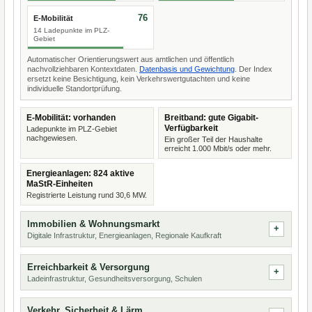
76
E-Mobilität
14 Ladepunkte im PLZ-
Gebiet
Automatischer Orientierungswert aus amtlichen und öffentlich
nachvollziehbaren Kontextdaten.
Datenbasis und Gewichtung
. Der Index
ersetzt keine Besichtigung, kein Verkehrswertgutachten und keine
individuelle Standortprüfung.
E-Mobilität: vorhanden
Breitband: gute Gigabit-
Verfügbarkeit
Ladepunkte im PLZ-Gebiet
nachgewiesen.
Ein großer Teil der Haushalte
erreicht 1.000 Mbit/s oder mehr.
Energieanlagen: 824 aktive
MaStR-Einheiten
Registrierte Leistung rund 30,6 MW.
Immobilien & Wohnungsmarkt
Digitale Infrastruktur, Energieanlagen, Regionale Kaufkraft
Erreichbarkeit & Versorgung
Ladeinfrastruktur, Gesundheitsversorgung, Schulen
Verkehr, Sicherheit & Lärm