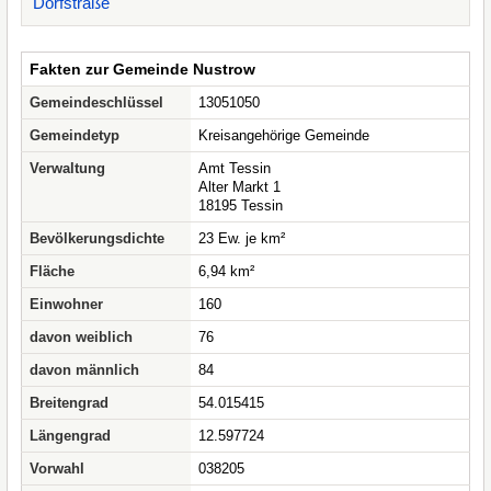
Dorfstraße
Fakten zur Gemeinde Nustrow
Gemeindeschlüssel
13051050
Gemeindetyp
Kreisangehörige Gemeinde
Verwaltung
Amt Tessin
Alter Markt 1
18195 Tessin
Bevölkerungsdichte
23 Ew. je km²
Fläche
6,94 km²
Einwohner
160
davon weiblich
76
davon männlich
84
Breitengrad
54.015415
Längengrad
12.597724
Vorwahl
038205