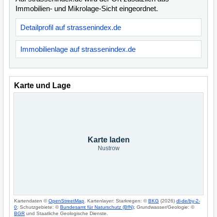
Immobilien- und Mikrolage-Sicht eingeordnet.
Detailprofil auf strassenindex.de
Immobilienlage auf strassenindex.de
Karte und Lage
Karte laden
Nustrow
Kartendaten ©
OpenStreetMap
. Kartenlayer: Starkregen: ©
BKG
(2026)
dl-de/by-2-
0
; Schutzgebiete: ©
Bundesamt für Naturschutz (BfN)
; Grundwasser/Geologie: ©
BGR
und Staatliche Geologische Dienste.