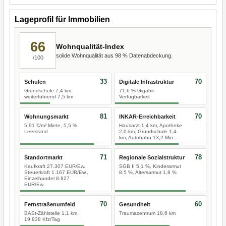
Lageprofil für Immobilien
66
Wohnqualität-Index
solide Wohnqualität aus 98 % Datenabdeckung.
/100
33
70
Schulen
Digitale Infrastruktur
Grundschule 7,4 km,
71,6 % Gigabit-
weiterführend 7,5 km
Verfügbarkeit
81
70
Wohnungsmarkt
INKAR-Erreichbarkeit
5,91 €/m² Miete, 5,5 %
Hausarzt 1,4 km, Apotheke
Leerstand
2,0 km, Grundschule 1,4
km, Autobahn 13,2 Min.
71
78
Standortmarkt
Regionale Sozialstruktur
Kaufkraft 27.307 EUR/Ew.,
SGB II 5,1 %, Kinderarmut
Steuerkraft 1.167 EUR/Ew.,
8,5 %, Altersarmut 1,8 %
Einzelhandel 8.827
EUR/Ew.
70
60
Fernstraßenumfeld
Gesundheit
BASt-Zählstelle 1,1 km,
Traumazentrum 18,6 km
19.838 Kfz/Tag