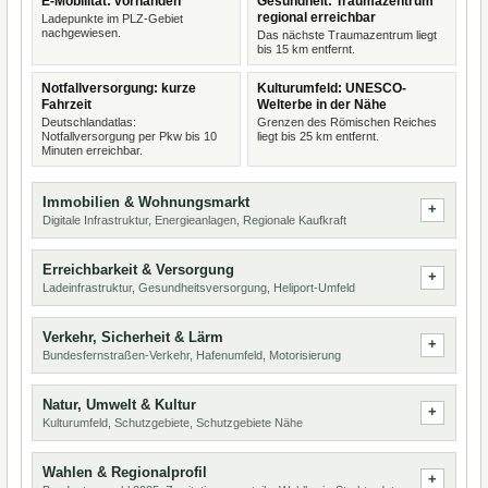
E-Mobilität: vorhanden
Gesundheit: Traumazentrum
regional erreichbar
Ladepunkte im PLZ-Gebiet
nachgewiesen.
Das nächste Traumazentrum liegt
bis 15 km entfernt.
Notfallversorgung: kurze
Kulturumfeld: UNESCO-
Fahrzeit
Welterbe in der Nähe
Deutschlandatlas:
Grenzen des Römischen Reiches
Notfallversorgung per Pkw bis 10
liegt bis 25 km entfernt.
Minuten erreichbar.
Immobilien & Wohnungsmarkt
Digitale Infrastruktur, Energieanlagen, Regionale Kaufkraft
Erreichbarkeit & Versorgung
Ladeinfrastruktur, Gesundheitsversorgung, Heliport-Umfeld
Verkehr, Sicherheit & Lärm
Bundesfernstraßen-Verkehr, Hafenumfeld, Motorisierung
Natur, Umwelt & Kultur
Kulturumfeld, Schutzgebiete, Schutzgebiete Nähe
Wahlen & Regionalprofil