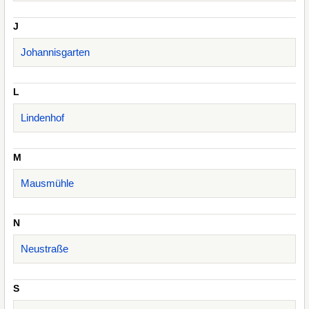
J
Johannisgarten
L
Lindenhof
M
Mausmühle
N
Neustraße
S