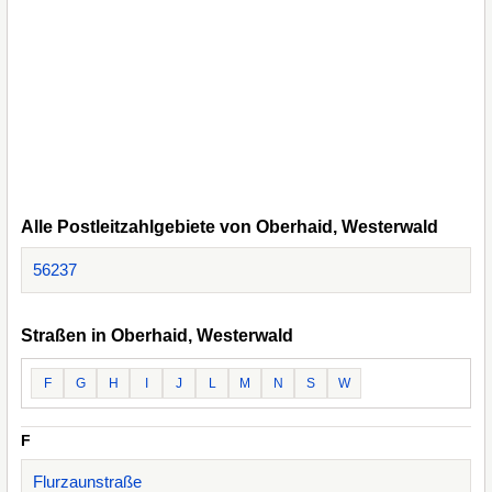
Alle Postleitzahlgebiete von Oberhaid, Westerwald
56237
Straßen in Oberhaid, Westerwald
F
G
H
I
J
L
M
N
S
W
F
Flurzaunstraße