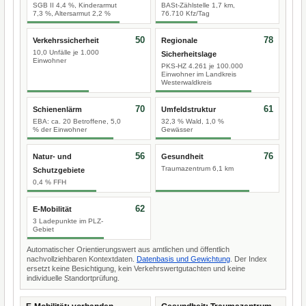
SGB II 4,4 %, Kinderarmut
BASt-Zählstelle 1,7 km,
7,3 %, Altersarmut 2,2 %
76.710 Kfz/Tag
50
78
Verkehrssicherheit
Regionale
10,0 Unfälle je 1.000
Sicherheitslage
Einwohner
PKS-HZ 4.261 je 100.000
Einwohner im Landkreis
Westerwaldkreis
70
61
Schienenlärm
Umfeldstruktur
EBA: ca. 20 Betroffene, 5,0
32,3 % Wald, 1,0 %
% der Einwohner
Gewässer
56
76
Natur- und
Gesundheit
Traumazentrum 6,1 km
Schutzgebiete
0,4 % FFH
62
E-Mobilität
3 Ladepunkte im PLZ-
Gebiet
Automatischer Orientierungswert aus amtlichen und öffentlich
nachvollziehbaren Kontextdaten.
Datenbasis und Gewichtung
. Der Index
ersetzt keine Besichtigung, kein Verkehrswertgutachten und keine
individuelle Standortprüfung.