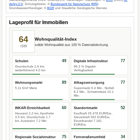
de/by-2-0
; Schutzgebiete: ©
Bundesamt für Naturschutz (BfN)
;
Grundwasser/Geologie: ©
BGR
und Staatliche Geologische Dienste.
Lageprofil für Immobilien
64
Wohnqualität-Index
solide Wohnqualität aus 100 % Datenabdeckung.
/100
49
77
Schulen
Digitale Infrastruktur
Grundschule 2,6 km,
96,3 % Gigabit-
weiterführend 4,0 km
Verfügbarkeit
89
77
Wohnungsmarkt
Alltagsversorgung
5,11 €/m² Miete
Supermarkt 6,4 Min., Notfall
8,2 Min., Schwimmbad 10,1
Min.
60
52
INKAR-Erreichbarkeit
Standortmarkt
Hausarzt 2,2 km, Apotheke
Kaufkraft 26.478 EUR/Ew.,
3,5 km, Grundschule 1,7
Steuerkraft 562 EUR/Ew.,
km, Autobahn 7,2 Min.
Einzelhandel 7.181
EUR/Ew.
75
34
Regionale Sozialstruktur
Fernstraßenumfeld