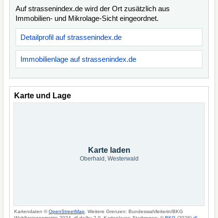
Auf strassenindex.de wird der Ort zusätzlich aus
Immobilien- und Mikrolage-Sicht eingeordnet.
Detailprofil auf strassenindex.de
Immobilienlage auf strassenindex.de
Karte und Lage
Karte laden
Oberhaid, Westerwald
Kartendaten ©
OpenStreetMap
. Weitere Grenzen: Bundeswahlleiterin/BKG
Wahlkreisgeometrie 2024, dl-de/by-2-0. Kartenlayer: Starkregen: ©
BKG
(2026)
dl-