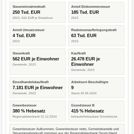
Steuereinnahmekraft
Anteil Einkommensteuer
250 Tsd. EUR
185 Tsd. EUR
2023, 642 EUR je Einwohner
2023
Anteil Umsatzsteuer
Realsteueraufbringungskraft
4 Tsd. EUR
63 Tsd. EUR
2023
2023
Steuerkraft
Kaufkraft
562 EUR je Einwohner
26.478 EUR je
Einwohner
Gemeinde, 2023
Gemeinde, 2023
Einzelhandelskaufkraft
Arbeitsort-Beschäftigte
7.181 EUR je Einwohner
9
Gemeinde, 2023
Stand 30.06.2024
Gewerbesteuer
Grundsteuer B
380 % Hebesatz
415 % Hebesatz
Regionaldatenbank 31.12.2024
bebaute/bebaubare Grundstücke
Gewerbesteuer-Aufkommen, Gewerbesteuer netto, Gemeindeanteile und
Steuereinnahmekraft stammen aus der Regionaldatenbank Deutschland