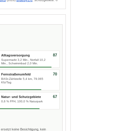
BKG
(2026)
dl-de/by-2-0
; Schutzgebiete: ©
87
Alltagsversorgung
Supermarkt 3,2 Min., Notfall 10,2
Min., Schwimmbad 2,0 Min.
70
Fernstraßenumfeld
BASt-Zählstelle 5,4 km, 79.065
Kfz/Tag
67
Natur- und Schutzgebiete
0,6 % FFH, 100,0 % Naturpark
 ersetzt keine Besichtigung, kein