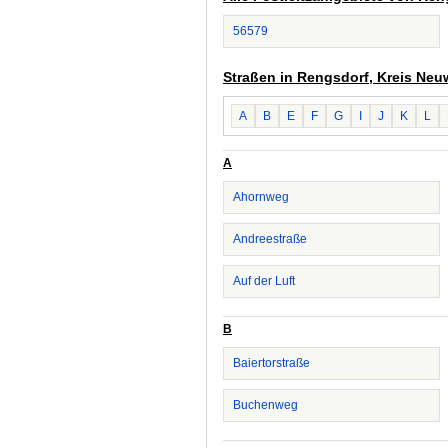
56579
Straßen in Rengsdorf, Kreis Neu
A
B
E
F
G
I
J
K
L
A
Ahornweg
Andreestraße
Auf der Luft
B
Baiertorstraße
Buchenweg