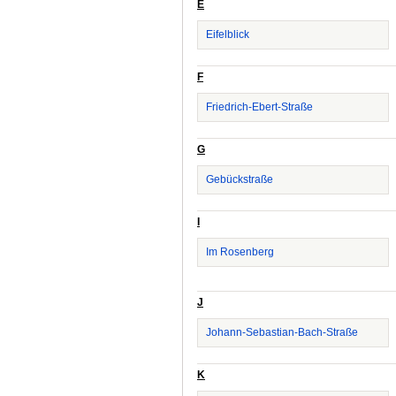
E
Eifelblick
F
Friedrich-Ebert-Straße
G
Gebückstraße
I
Im Rosenberg
J
Johann-Sebastian-Bach-Straße
K