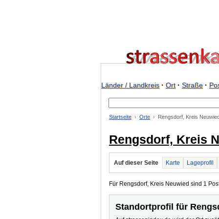
Länder / Landkreis
·
Ort
·
Straße
·
Pos
Startseite
Orte
Rengsdorf, Kreis Neuwie
Rengsdorf, Kreis 
Auf dieser Seite
Karte
Lageprofil
Für Rengsdorf, Kreis Neuwied sind 1 Postl
Standortprofil für Rengs