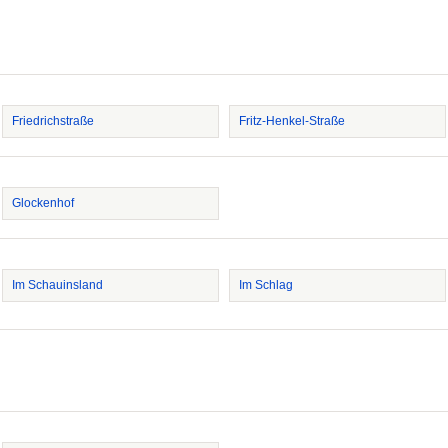
Friedrichstraße
Fritz-Henkel-Straße
Glockenhof
Im Schauinsland
Im Schlag