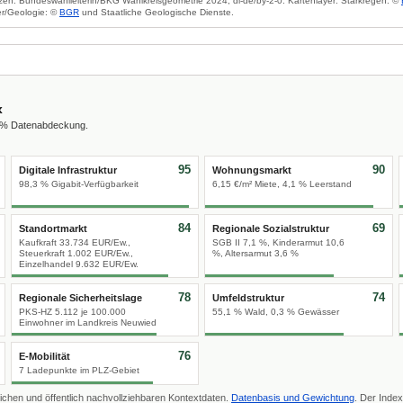
zen: Bundeswahlleiterin/BKG Wahlkreisgeometrie 2024, dl-de/by-2-0. Kartenlayer: Starkregen: ©
r/Geologie: ©
BGR
und Staatliche Geologische Dienste.
x
0 % Datenabdeckung.
95
90
Digitale Infrastruktur
Wohnungsmarkt
98,3 % Gigabit-Verfügbarkeit
6,15 €/m² Miete, 4,1 % Leerstand
84
69
Standortmarkt
Regionale Sozialstruktur
Kaufkraft 33.734 EUR/Ew.,
SGB II 7,1 %, Kinderarmut 10,6
Steuerkraft 1.002 EUR/Ew.,
%, Altersarmut 3,6 %
Einzelhandel 9.632 EUR/Ew.
78
74
Regionale Sicherheitslage
Umfeldstruktur
PKS-HZ 5.112 je 100.000
55,1 % Wald, 0,3 % Gewässer
Einwohner im Landkreis Neuwied
76
E-Mobilität
7 Ladepunkte im PLZ-Gebiet
ichen und öffentlich nachvollziehbaren Kontextdaten.
Datenbasis und Gewichtung
. Der Index