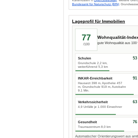
Kartendaten ©
OpenStreetMap
. Weitere Gren
Bundesamt für Naturschutz (BfN)
; Grundwasse
Lageprofil für Immobilien
77
Wohnqualität-Inde
gute Wohnqualität aus 10
/100
53
Schulen
Grundschule 2,2 km,
weiterführend 5,3 km
91
INKAR-Erreichbarkeit
Hausarzt 398 m, Apotheke 457
m, Grundschule 919 m, Autobahn
9,1 Min.
63
Verkehrssicherheit
4,9 Unfälle je 1.000 Einwohner
76
Gesundheit
Traumazentrum 8,0 km
Automatischer Orientierungswert aus amtl