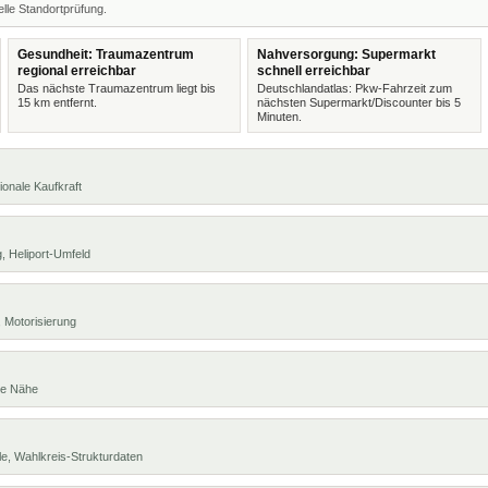
lle Standortprüfung.
Gesundheit: Traumazentrum
Nahversorgung: Supermarkt
regional erreichbar
schnell erreichbar
Das nächste Traumazentrum liegt bis
Deutschlandatlas: Pkw-Fahrzeit zum
15 km entfernt.
nächsten Supermarkt/Discounter bis 5
Minuten.
ionale Kaufkraft
, Heliport-Umfeld
 Motorisierung
te Nähe
e, Wahlkreis-Strukturdaten