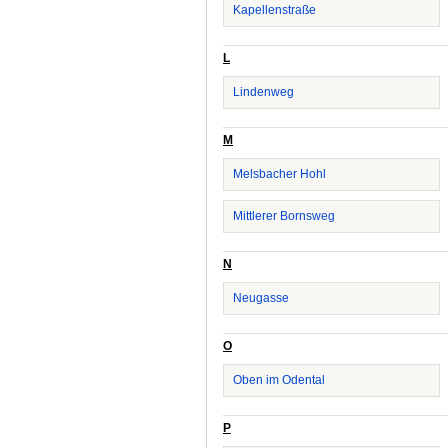
Kapellenstraße
L
Lindenweg
M
Melsbacher Hohl
Mittlerer Bornsweg
N
Neugasse
O
Oben im Odental
P