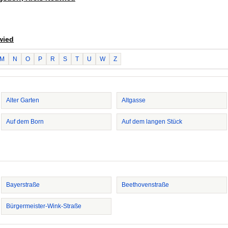
wied
M
N
O
P
R
S
T
U
W
Z
Alter Garten
Altgasse
Auf dem Born
Auf dem langen Stück
Bayerstraße
Beethovenstraße
Bürgermeister-Wink-Straße