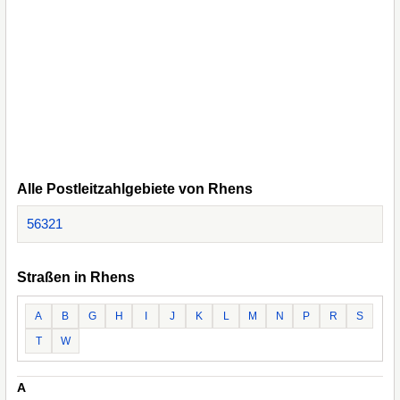
Alle Postleitzahlgebiete von Rhens
56321
Straßen in Rhens
A
B
G
H
I
J
K
L
M
N
P
R
S
T
W
A