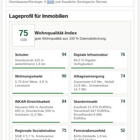
Grundwasser/Geologie: ©
BGR
und Staatliche Geologische Dienste.
Lageprofil für Immobilien
75
Wohnqualität-Index
gute Wohnqualität aus 100 % Datenabdeckung.
/100
94
76
Schulen
Digitale Infrastruktur
Grundschule 415 m,
96,0 % Gigabit-
weiterführend 1,8 km
Verfügbarkeit
90
74
Wohnungsmarkt
Alltagsversorgung
5,70 €/m² Miete, 4,8 %
Supermarkt 4,8 Min., Notfall
Leerstand
13,8 Min., Schwimmbad
14,7 Min.
84
74
INKAR-Erreichbarkeit
Standortmarkt
Hausarzt 689 m, Apotheke
Kaufkraft 31.876 EUR/Ew.,
692 m, Grundschule 509 m,
Steuerkraft 847 EUR/Ew.,
Autobahn 11,0 Min.
Einzelhandel 8.989
EUR/Ew.
75
52
Regionale Sozialstruktur
Fernstraßenumfeld
SGB II 5,7 %, Kinderarmut
BASt-Zählstelle 1,8 km,
9,1 %, Altersarmut 2,6 %
21.663 Kfz/Tag