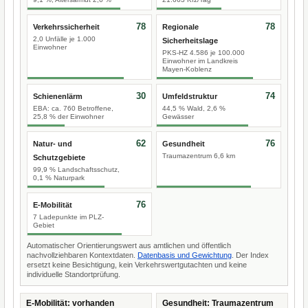
78
78
Verkehrssicherheit
Regionale
2,0 Unfälle je 1.000
Sicherheitslage
Einwohner
PKS-HZ 4.586 je 100.000
Einwohner im Landkreis
Mayen-Koblenz
30
74
Schienenlärm
Umfeldstruktur
EBA: ca. 760 Betroffene,
44,5 % Wald, 2,6 %
25,8 % der Einwohner
Gewässer
62
76
Natur- und
Gesundheit
Traumazentrum 6,6 km
Schutzgebiete
99,9 % Landschaftsschutz,
0,1 % Naturpark
76
E-Mobilität
7 Ladepunkte im PLZ-
Gebiet
Automatischer Orientierungswert aus amtlichen und öffentlich
nachvollziehbaren Kontextdaten.
Datenbasis und Gewichtung
. Der Index
ersetzt keine Besichtigung, kein Verkehrswertgutachten und keine
individuelle Standortprüfung.
E-Mobilität: vorhanden
Gesundheit: Traumazentrum