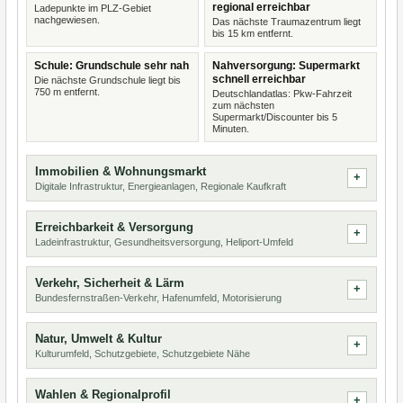
regional erreichbar
Ladepunkte im PLZ-Gebiet
nachgewiesen.
Das nächste Traumazentrum liegt
bis 15 km entfernt.
Schule: Grundschule sehr nah
Nahversorgung: Supermarkt
schnell erreichbar
Die nächste Grundschule liegt bis
750 m entfernt.
Deutschlandatlas: Pkw-Fahrzeit
zum nächsten
Supermarkt/Discounter bis 5
Minuten.
Immobilien & Wohnungsmarkt
Digitale Infrastruktur, Energieanlagen, Regionale Kaufkraft
Erreichbarkeit & Versorgung
Ladeinfrastruktur, Gesundheitsversorgung, Heliport-Umfeld
Verkehr, Sicherheit & Lärm
Bundesfernstraßen-Verkehr, Hafenumfeld, Motorisierung
Natur, Umwelt & Kultur
Kulturumfeld, Schutzgebiete, Schutzgebiete Nähe
Wahlen & Regionalprofil