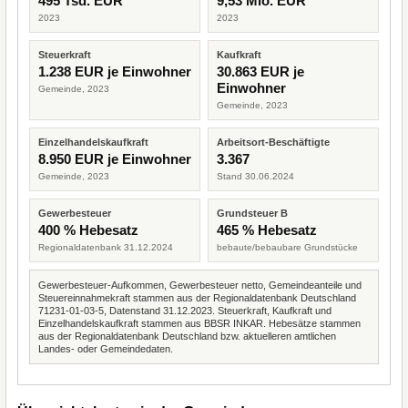
495 Tsd. EUR
9,53 Mio. EUR
2023
2023
Steuerkraft
Kaufkraft
1.238 EUR je Einwohner
30.863 EUR je
Einwohner
Gemeinde, 2023
Gemeinde, 2023
Einzelhandelskaufkraft
Arbeitsort-Beschäftigte
8.950 EUR je Einwohner
3.367
Gemeinde, 2023
Stand 30.06.2024
Gewerbesteuer
Grundsteuer B
400 % Hebesatz
465 % Hebesatz
Regionaldatenbank 31.12.2024
bebaute/bebaubare Grundstücke
Gewerbesteuer-Aufkommen, Gewerbesteuer netto, Gemeindeanteile und
Steuereinnahmekraft stammen aus der Regionaldatenbank Deutschland
71231-01-03-5, Datenstand 31.12.2023. Steuerkraft, Kaufkraft und
Einzelhandelskaufkraft stammen aus BBSR INKAR. Hebesätze stammen
aus der Regionaldatenbank Deutschland bzw. aktuelleren amtlichen
Landes- oder Gemeindedaten.