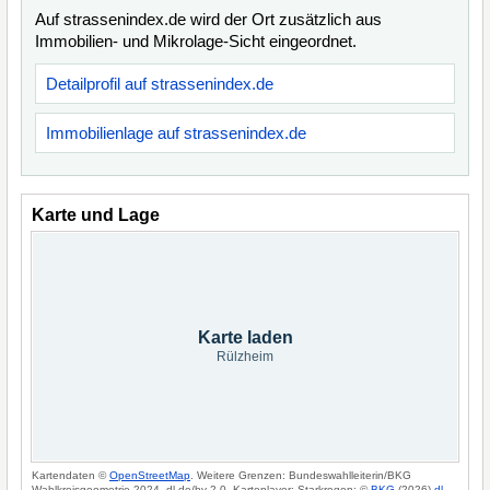
Auf strassenindex.de wird der Ort zusätzlich aus
Immobilien- und Mikrolage-Sicht eingeordnet.
Detailprofil auf strassenindex.de
Immobilienlage auf strassenindex.de
Karte und Lage
Karte laden
Rülzheim
Kartendaten ©
OpenStreetMap
. Weitere Grenzen: Bundeswahlleiterin/BKG
Wahlkreisgeometrie 2024, dl-de/by-2-0. Kartenlayer: Starkregen: ©
BKG
(2026)
dl-