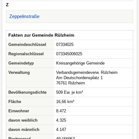
Z
Zeppelinstraße
Fakten zur Gemeinde Rülzheim
Gemeindeschlüssel
07334025
Regionalschlüssel
073345006025
Gemeindetyp
Kreisangehörige Gemeinde
Verwaltung
Verbandsgemeindeverw. Rülzheim
Am Deutschordensplatz 1
76761 Rülzheim
Bevölkerungsdichte
509 Ew. je km²
Fläche
16,66 km²
Einwohner
8.472
davon weiblich
4.325
davon männlich
4.147
Breitengrad
49.156967