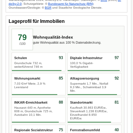
de/by-2-0
; Schutzgebiete: ©
Bundesamt für Naturschutz (BfN)
;
Grundwasser/Geologie: ©
BGR
und Staatliche Geologische Dienste.
Lageprofil für Immobilien
79
Wohnqualität-Index
gute Wohnqualität aus 100 % Datenabdeckung.
/100
93
97
Schulen
Digitale Infrastruktur
Grundschule 732 m,
100,0 % Gigabit-
weiterführend 746 m
Verfügbarkeit
85
92
Wohnungsmarkt
Alltagsversorgung
7,03 €/m² Miete, 2,9 %
Supermarkt 1,7 Min., Notfall
Leerstand
9,3 Min., Schwimmbad 3,9
Min.
88
81
INKAR-Erreichbarkeit
Standortmarkt
Hausarzt 440 m, Apotheke
Kaufkraft 30.863 EUR/Ew.,
608 m, Grundschule 725 m,
Steuerkraft 1.238 EUR/Ew.,
Autobahn 10,1 Min.
Einzelhandel 8.950
EUR/Ew.
75
40
Regionale Sozialstruktur
Fernstraßenumfeld