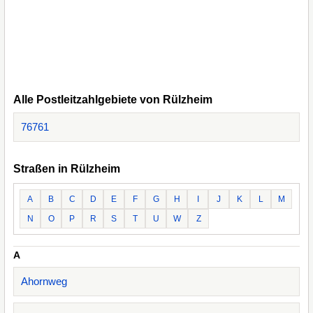
Alle Postleitzahlgebiete von Rülzheim
76761
Straßen in Rülzheim
A
B
C
D
E
F
G
H
I
J
K
L
M
N
O
P
R
S
T
U
W
Z
A
Ahornweg