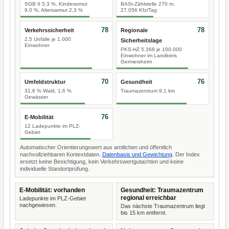
SGB II 5,3 %, Kinderarmut
BASt-Zählstelle 270 m,
9,0 %, Altersarmut 2,3 %
27.056 Kfz/Tag
78
78
Verkehrssicherheit
Regionale
2,5 Unfälle je 1.000
Sicherheitslage
Einwohner
PKS-HZ 5.368 je 100.000
Einwohner im Landkreis
Germersheim
70
76
Umfeldstruktur
Gesundheit
31,6 % Wald, 1,6 %
Traumazentrum 9,1 km
Gewässer
76
E-Mobilität
12 Ladepunkte im PLZ-
Gebiet
Automatischer Orientierungswert aus amtlichen und öffentlich
nachvollziehbaren Kontextdaten.
Datenbasis und Gewichtung
. Der Index
ersetzt keine Besichtigung, kein Verkehrswertgutachten und keine
individuelle Standortprüfung.
E-Mobilität: vorhanden
Gesundheit: Traumazentrum
regional erreichbar
Ladepunkte im PLZ-Gebiet
nachgewiesen.
Das nächste Traumazentrum liegt
bis 15 km entfernt.