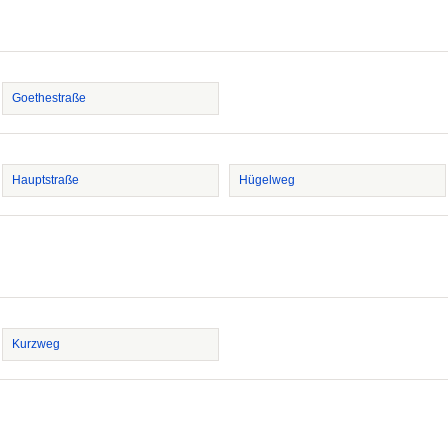
Goethestraße
Hauptstraße
Hügelweg
Kurzweg