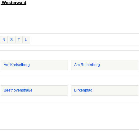
z, Westerwald
N
S
T
U
Am Kreiselberg
Am Rotherberg
Beethovenstraße
Birkenpfad