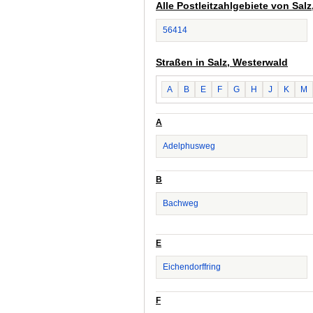
Alle Postleitzahlgebiete von Sal
56414
Straßen in Salz, Westerwald
A
B
E
F
G
H
J
K
M
A
Adelphusweg
B
Bachweg
E
Eichendorffring
F