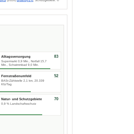
BKG
(2026)
dl-de/by-2-0
; Schutzgebiete: ©
83
Alltagsversorgung
Supermarkt 0,9 Min., Notfall 15,7
Min., Schwimmbad 9,0 Min.
52
Fernstraßenumfeld
BASt-Zählstelle 2,1 km, 20.339
Kfz/Tag
70
Natur- und Schutzgebiete
0,9 % Landschaftsschutz