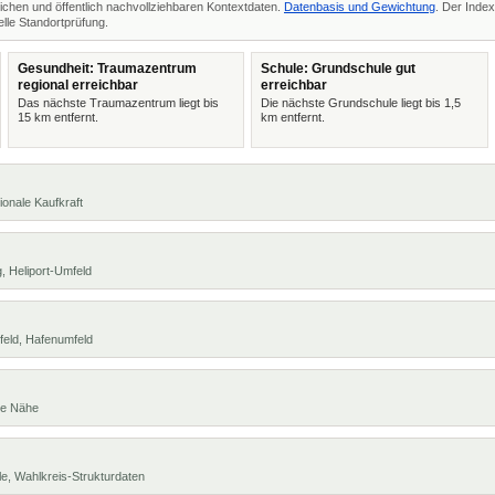
ichen und öffentlich nachvollziehbaren Kontextdaten.
Datenbasis und Gewichtung
. Der Index
lle Standortprüfung.
Gesundheit: Traumazentrum
Schule: Grundschule gut
regional erreichbar
erreichbar
Das nächste Traumazentrum liegt bis
Die nächste Grundschule liegt bis 1,5
15 km entfernt.
km entfernt.
ionale Kaufkraft
, Heliport-Umfeld
feld, Hafenumfeld
te Nähe
e, Wahlkreis-Strukturdaten