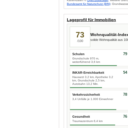
Kartendaten ©
OpenStreetMap
. Weitere Gren
Bundesamt für Naturschutz (BfN)
; Grundwasse
Lageprofil für Immobilien
73
Wohnqualität-Inde
solide Wohnqualität aus 1
/100
79
Schulen
Grundschule 970 m,
weiterführend 3,6 km
54
INKAR-Erreichbarkeit
Hausarzt 3,2 km, Apotheke 3,2
km, Grundschule 2,5 km,
Autobahn 13,2 Min.
78
Verkehrssicherheit
3,4 Unfälle je 1.000 Einwohner
76
Gesundheit
Traumazentrum 6,4 km