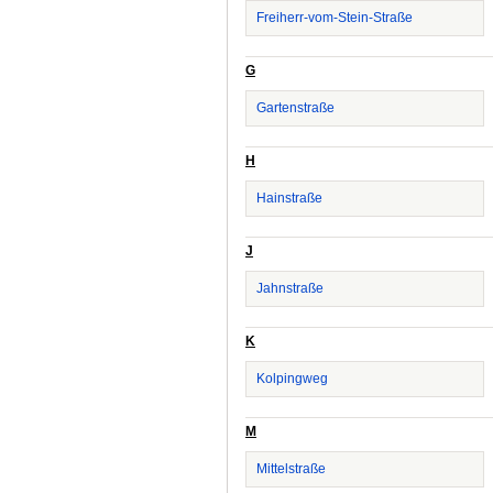
Freiherr-vom-Stein-Straße
G
Gartenstraße
H
Hainstraße
J
Jahnstraße
K
Kolpingweg
M
Mittelstraße