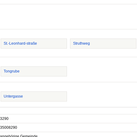
St.-Leonhard-straße
Struthweg
Tongrube
Untergasse
3290
35008290
sangehörige Gemeinde