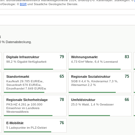
zen: Bundeswahlleiterin/BKG Wahlkreisgeometrie 2024, dl-de/by-2-0. Kartenlayer: Starkregen: ©
r/Geologie: ©
BGR
und Staatliche Geologische Dienste.
x
00 % Datenabdeckung.
79
83
Digitale Infrastruktur
Wohnungsmarkt
98,2 % Gigabit-Verfügbarkeit
4,73 €/m² Miete, 6,4 % Leerstand
65
75
Standortmarkt
Regionale Sozialstruktur
Kaufkraft 29.785 EUR/Ew.,
SGB II 4,4 %, Kinderarmut 7,3 %,
Steuerkraft 676 EUR/Ew.,
Altersarmut 2,2 %
Einzelhandel 7.649 EUR/Ew.
78
66
Regionale Sicherheitslage
Umfeldstruktur
PKS-HZ 4.261 je 100.000
25,0 % Wald, 1,4 % Gewässer
Einwohner im Landkreis
Westerwaldkreis
76
E-Mobilität
5 Ladepunkte im PLZ-Gebiet