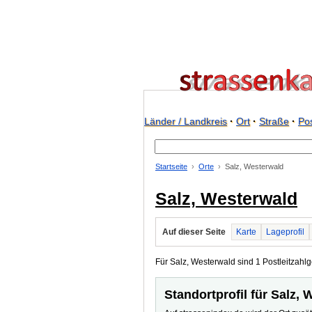
Länder / Landkreis
·
Ort
·
Straße
·
Pos
Startseite
Orte
Salz, Westerwald
Salz, Westerwald
Auf dieser Seite
Karte
Lageprofil
Für Salz, Westerwald sind 1 Postleitzahlg
Standortprofil für Salz,