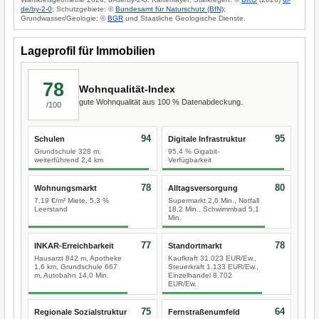
de/by-2-0
; Schutzgebiete: ©
Bundesamt für Naturschutz (BfN)
;
Grundwasser/Geologie: ©
BGR
und Staatliche Geologische Dienste.
Lageprofil für Immobilien
78
Wohnqualität-Index
gute Wohnqualität aus 100 % Datenabdeckung.
/100
94
95
Schulen
Digitale Infrastruktur
Grundschule 328 m,
95,4 % Gigabit-
weiterführend 2,4 km
Verfügbarkeit
78
80
Wohnungsmarkt
Alltagsversorgung
7,19 €/m² Miete, 5,3 %
Supermarkt 2,6 Min., Notfall
Leerstand
18,2 Min., Schwimmbad 5,1
Min.
77
78
INKAR-Erreichbarkeit
Standortmarkt
Hausarzt 842 m, Apotheke
Kaufkraft 31.023 EUR/Ew.,
1,6 km, Grundschule 667
Steuerkraft 1.133 EUR/Ew.,
m, Autobahn 14,0 Min.
Einzelhandel 8.702
EUR/Ew.
75
64
Regionale Sozialstruktur
Fernstraßenumfeld