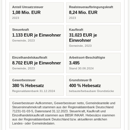
Anteil Umsatzsteuer
Realsteueraufbringungskraft
1,08 Mio. EUR
8,24 Mio. EUR
2023
2023
Steuerkraft
Kaufkraft
1.133 EUR je Einwohner
31.023 EUR je
Einwohner
Gemeinde, 2023
Gemeinde, 2023
Einzelhandelskaufkraft
Arbeitsort-Beschäftigte
8.702 EUR je Einwohner
3.495
Gemeinde, 2023
Stand 30.06.2024
Gewerbesteuer
Grundsteuer B
380 % Hebesatz
400 % Hebesatz
Regionaldatenbank 31.12.2024
bebaute/bebaubare Grundstücke
Gewerbesteuer-Aufkommen, Gewerbesteuer netto, Gemeindeanteile und
Steuereinnahmekraft stammen aus der Regionaldatenbank Deutschland
71231-01-03-5, Datenstand 31.12.2023. Steuerkraft, Kaufkraft und
Einzelhandelskaufkraft stammen aus BBSR INKAR. Hebesätze stammen
aus der Regionaldatenbank Deutschland bzw. aktuelleren amtlichen
Landes- oder Gemeindedaten.