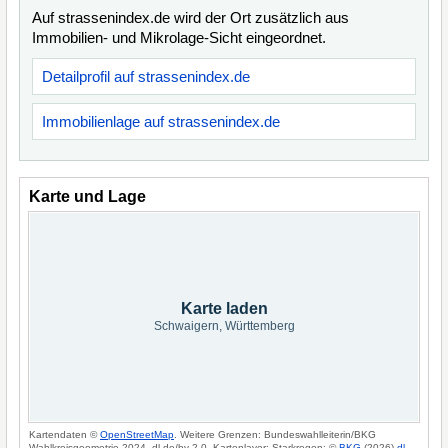
Auf strassenindex.de wird der Ort zusätzlich aus
Immobilien- und Mikrolage-Sicht eingeordnet.
Detailprofil auf strassenindex.de
Immobilienlage auf strassenindex.de
Karte und Lage
Karte laden
Schwaigern, Württemberg
Kartendaten ©
OpenStreetMap
. Weitere Grenzen: Bundeswahlleiterin/BKG
Wahlkreisgeometrie 2024, dl-de/by-2-0. Kartenlayer: Starkregen: ©
BKG
(2026)
dl-