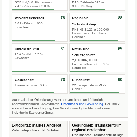
SGB II 4,6 %, Kinderarmut
BASt-Zählstelle 693 m,
7,4 %, Altersarmut 2,0 %
9.338 Kfz/Tag
78
88
Verkehrssicherheit
Regionale
2,9 Unfälle je 1.000
Sicherheitslage
Einwohner
PKS-HZ 3.122 je 100.000
Einwohner im Landkreis
Heilbronn
61
65
Umfeldstruktur
Natur- und
26,0 % Wald, 0,5 %
Schutzgebiete
Gewässer
7,8 % FFH, 8,4 %
Landschaftsschutz, 0,2 %
Naturpark
76
90
Gesundheit
E-Mobilität
Traumazentrum 8,9 km
22 Ladepunkte im PLZ-
Gebiet
Automatischer Orientierungswert aus amtlichen und öffentlich
nachvollziehbaren Kontextdaten.
Datenbasis und Gewichtung
. Der Index
ersetzt keine Besichtigung, kein Verkehrswertgutachten und keine
individuelle Standortprüfung.
E-Mobilität: starkes Angebot
Gesundheit: Traumazentrum
regional erreichbar
Viele Ladepunkte im PLZ-Gebiet.
Das nächste Traumazentrum liegt