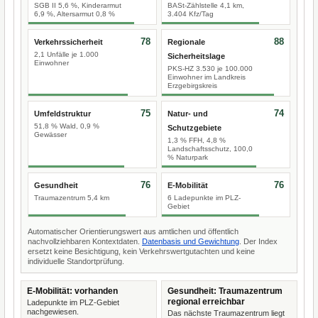
SGB II 5,6 %, Kinderarmut
BASt-Zählstelle 4,1 km,
6,9 %, Altersarmut 0,8 %
3.404 Kfz/Tag
78
88
Verkehrssicherheit
Regionale
2,1 Unfälle je 1.000
Sicherheitslage
Einwohner
PKS-HZ 3.530 je 100.000
Einwohner im Landkreis
Erzgebirgskreis
75
74
Umfeldstruktur
Natur- und
51,8 % Wald, 0,9 %
Schutzgebiete
Gewässer
1,3 % FFH, 4,8 %
Landschaftsschutz, 100,0
% Naturpark
76
76
Gesundheit
E-Mobilität
Traumazentrum 5,4 km
6 Ladepunkte im PLZ-
Gebiet
Automatischer Orientierungswert aus amtlichen und öffentlich
nachvollziehbaren Kontextdaten.
Datenbasis und Gewichtung
. Der Index
ersetzt keine Besichtigung, kein Verkehrswertgutachten und keine
individuelle Standortprüfung.
E-Mobilität: vorhanden
Gesundheit: Traumazentrum
regional erreichbar
Ladepunkte im PLZ-Gebiet
nachgewiesen.
Das nächste Traumazentrum liegt