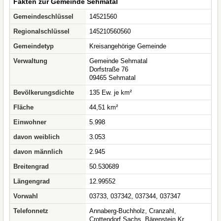
Fakten zur Gemeinde Sehmatal
Gemeindeschlüssel
14521560
Regionalschlüssel
145210560560
Gemeindetyp
Kreisangehörige Gemeinde
Verwaltung
Gemeinde Sehmatal
Dorfstraße 76
09465 Sehmatal
Bevölkerungsdichte
135 Ew. je km²
Fläche
44,51 km²
Einwohner
5.998
davon weiblich
3.053
davon männlich
2.945
Breitengrad
50.530689
Längengrad
12.99552
Vorwahl
03733, 037342, 037344, 037347
Telefonnetz
Annaberg-Buchholz, Cranzahl,
Crottendorf Sachs, Bärenstein Kr