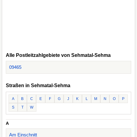
Alle Postleitzahlgebiete von Sehmatal-Sehma
09465
Straßen in Sehmatal-Sehma
A
B
C
E
F
G
J
K
L
M
N
O
P
S
T
W
A
Am Einschnitt