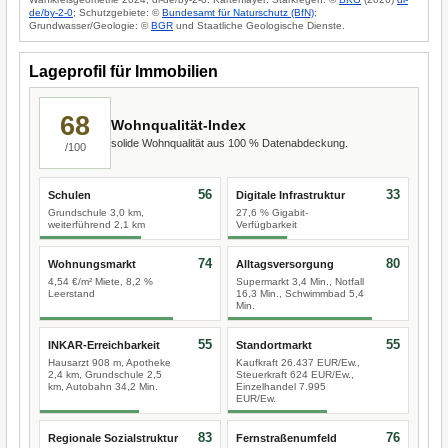
de/by-2-0
; Schutzgebiete: ©
Bundesamt für Naturschutz (BfN)
;
Grundwasser/Geologie: ©
BGR
und Staatliche Geologische Dienste.
Lageprofil für Immobilien
68
Wohnqualität-Index
solide Wohnqualität aus 100 % Datenabdeckung.
/100
56
33
Schulen
Digitale Infrastruktur
Grundschule 3,0 km,
27,6 % Gigabit-
weiterführend 2,1 km
Verfügbarkeit
74
80
Wohnungsmarkt
Alltagsversorgung
4,54 €/m² Miete, 8,2 %
Supermarkt 3,4 Min., Notfall
Leerstand
16,3 Min., Schwimmbad 5,4
Min.
55
55
INKAR-Erreichbarkeit
Standortmarkt
Hausarzt 908 m, Apotheke
Kaufkraft 26.437 EUR/Ew.,
2,4 km, Grundschule 2,5
Steuerkraft 624 EUR/Ew.,
km, Autobahn 34,2 Min.
Einzelhandel 7.995
EUR/Ew.
83
76
Regionale Sozialstruktur
Fernstraßenumfeld