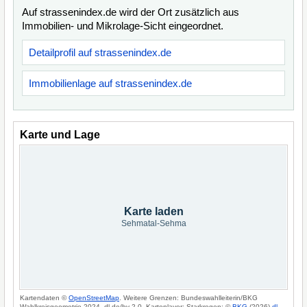
Auf strassenindex.de wird der Ort zusätzlich aus
Immobilien- und Mikrolage-Sicht eingeordnet.
Detailprofil auf strassenindex.de
Immobilienlage auf strassenindex.de
Karte und Lage
Karte laden
Sehmatal-Sehma
Kartendaten ©
OpenStreetMap
. Weitere Grenzen: Bundeswahlleiterin/BKG
Wahlkreisgeometrie 2024, dl-de/by-2-0. Kartenlayer: Starkregen: ©
BKG
(2026)
dl-