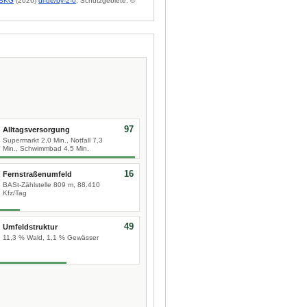
BKG
(2026)
dl-de/by-2-0
; Schutzgebiete: ©
97
Alltagsversorgung
Supermarkt 2,0 Min., Notfall 7,3
Min., Schwimmbad 4,5 Min.
16
Fernstraßenumfeld
BASt-Zählstelle 809 m, 88.410
Kfz/Tag
49
Umfeldstruktur
11,3 % Wald, 1,1 % Gewässer