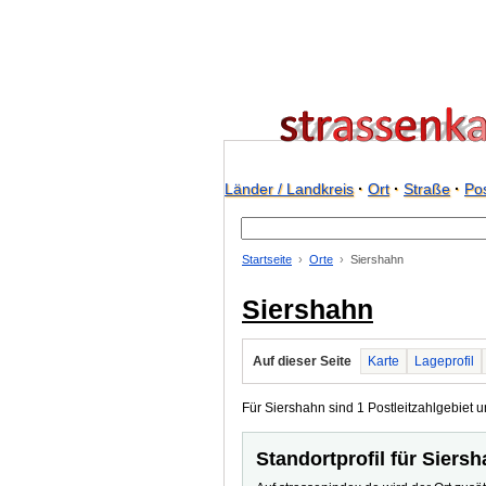
Länder / Landkreis
·
Ort
·
Straße
·
Pos
Startseite
Orte
Siershahn
Siershahn
Auf dieser Seite
Karte
Lageprofil
Für Siershahn sind 1 Postleitzahlgebiet u
Standortprofil für Siers