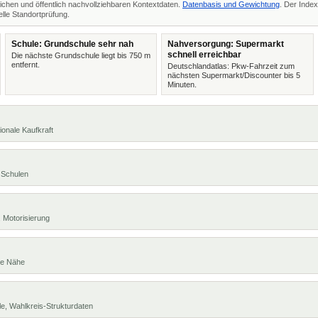
ichen und öffentlich nachvollziehbaren Kontextdaten.
Datenbasis und Gewichtung
. Der Index
lle Standortprüfung.
Schule: Grundschule sehr nah
Nahversorgung: Supermarkt
schnell erreichbar
Die nächste Grundschule liegt bis 750 m
entfernt.
Deutschlandatlas: Pkw-Fahrzeit zum
nächsten Supermarkt/Discounter bis 5
Minuten.
ionale Kaufkraft
 Schulen
 Motorisierung
te Nähe
e, Wahlkreis-Strukturdaten