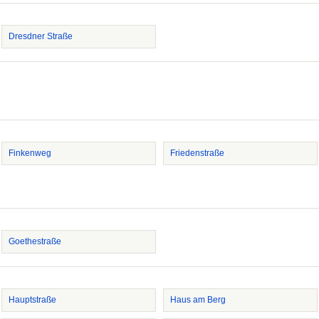
Dresdner Straße
Finkenweg
Friedenstraße
Goethestraße
Hauptstraße
Haus am Berg