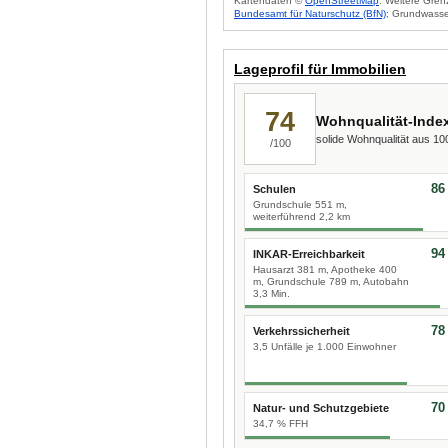
Kartendaten ©
OpenStreetMap
. Weitere Gren
Bundesamt für Naturschutz (BfN)
; Grundwasse
Lageprofil für Immobilien
74
Wohnqualität-Inde
solide Wohnqualität aus 1
/100
86
Schulen
Grundschule 551 m,
weiterführend 2,2 km
94
INKAR-Erreichbarkeit
Hausarzt 381 m, Apotheke 400
m, Grundschule 789 m, Autobahn
3,3 Min.
78
Verkehrssicherheit
3,5 Unfälle je 1.000 Einwohner
70
Natur- und Schutzgebiete
34,7 % FFH