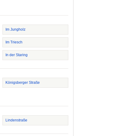
Im Jungholz
Im Triesch
In der Staring
Königsberger Straße
Lindenstraße