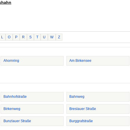
rshahn
L
O
P
R
S
T
U
W
Z
Ahornring
Am Birkensee
Bahnhofstraße
Bahnweg
Birkenweg
Breslauer Straße
Bunzlauer Straße
Burggrafstraße