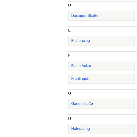
D
Danziger Straße
E
Eichenweg
F
Faule Äcker
Frühlingstr.
G
Gartenstraße
H
Halsschlag