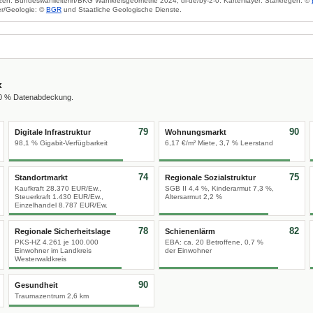
zen: Bundeswahlleiterin/BKG Wahlkreisgeometrie 2024, dl-de/by-2-0. Kartenlayer: Starkregen: ©
r/Geologie: ©
BGR
und Staatliche Geologische Dienste.
x
00 % Datenabdeckung.
79
90
Digitale Infrastruktur
Wohnungsmarkt
98,1 % Gigabit-Verfügbarkeit
6,17 €/m² Miete, 3,7 % Leerstand
74
75
Standortmarkt
Regionale Sozialstruktur
Kaufkraft 28.370 EUR/Ew.,
SGB II 4,4 %, Kinderarmut 7,3 %,
Steuerkraft 1.430 EUR/Ew.,
Altersarmut 2,2 %
Einzelhandel 8.787 EUR/Ew.
78
82
Regionale Sicherheitslage
Schienenlärm
PKS-HZ 4.261 je 100.000
EBA: ca. 20 Betroffene, 0,7 %
Einwohner im Landkreis
der Einwohner
Westerwaldkreis
90
Gesundheit
Traumazentrum 2,6 km