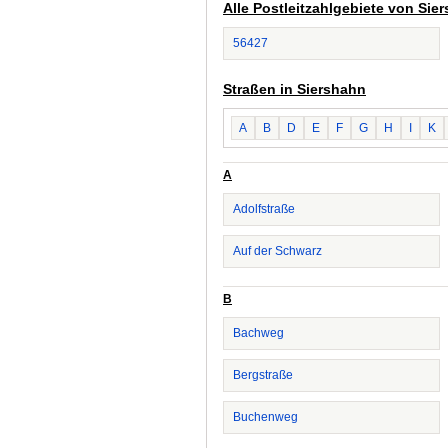
Alle Postleitzahlgebiete von Sie
56427
Straßen in Siershahn
A
B
D
E
F
G
H
I
K
A
Adolfstraße
Auf der Schwarz
B
Bachweg
Bergstraße
Buchenweg