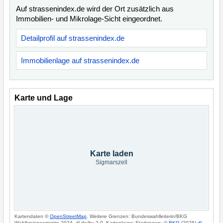
Auf strassenindex.de wird der Ort zusätzlich aus
Immobilien- und Mikrolage-Sicht eingeordnet.
Detailprofil auf strassenindex.de
Immobilienlage auf strassenindex.de
Karte und Lage
Karte laden
Sigmarszell
Kartendaten ©
OpenStreetMap
. Weitere Grenzen: Bundeswahlleiterin/BKG
Wahlkreisgeometrie 2024, dl-de/by-2-0. Kartenlayer: Starkregen: ©
BKG
(2026)
dl-