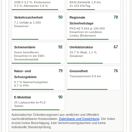
SGB II 3,2 %, Kinderarmut
BASt-Zählstelle 1,8 km,
5,5 %, Altersarmut 2,8 %
41.319 Kfz/Tag
50
78
Verkehrssicherheit
Regionale
7,1 Unfälle je 1.000
Sicherheitslage
Einwohner
PKS-HZ 5.644 je 100.000
Einwohner im Landkreis
Lindau (Bodensee)
92
67
Schienenlärm
Umfeldstruktur
Keine betroffenen
33,7 % Wald, 1,1 %
Einwohner in der EBA-
Gewässer
Gemeindestatistik
79
76
Natur- und
Gesundheit
Traumazentrum 6,9 km
Schutzgebiete
6,7 % Naturschutzgebiet,
9,7 % FFH
90
E-Mobilität
20 Ladepunkte im PLZ-
Gebiet
Automatischer Orientierungswert aus amtlichen und öffentlich
nachvollziehbaren Kontextdaten.
Datenbasis und Gewichtung
. Der Index
ersetzt keine Besichtigung, kein Verkehrswertgutachten und keine
individuelle Standortprüfung.