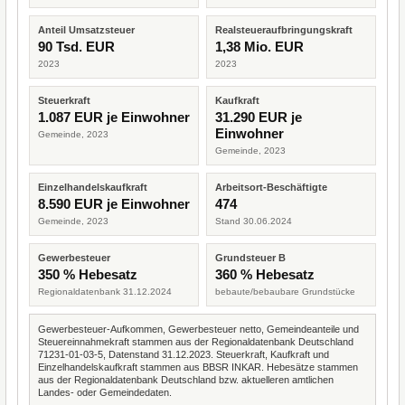
Anteil Umsatzsteuer
Realsteueraufbringungskraft
90 Tsd. EUR
1,38 Mio. EUR
2023
2023
Steuerkraft
Kaufkraft
1.087 EUR je Einwohner
31.290 EUR je
Einwohner
Gemeinde, 2023
Gemeinde, 2023
Einzelhandelskaufkraft
Arbeitsort-Beschäftigte
8.590 EUR je Einwohner
474
Gemeinde, 2023
Stand 30.06.2024
Gewerbesteuer
Grundsteuer B
350 % Hebesatz
360 % Hebesatz
Regionaldatenbank 31.12.2024
bebaute/bebaubare Grundstücke
Gewerbesteuer-Aufkommen, Gewerbesteuer netto, Gemeindeanteile und
Steuereinnahmekraft stammen aus der Regionaldatenbank Deutschland
71231-01-03-5, Datenstand 31.12.2023. Steuerkraft, Kaufkraft und
Einzelhandelskaufkraft stammen aus BBSR INKAR. Hebesätze stammen
aus der Regionaldatenbank Deutschland bzw. aktuelleren amtlichen
Landes- oder Gemeindedaten.