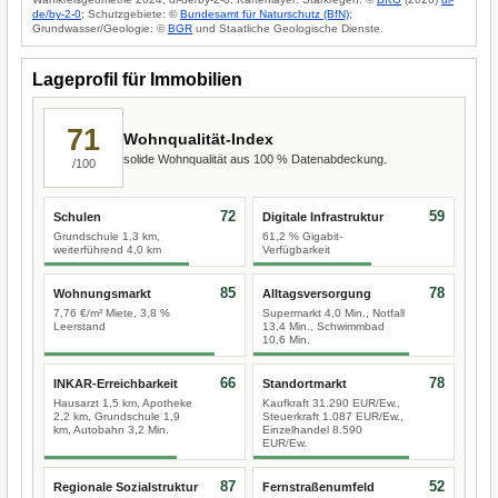
de/by-2-0
; Schutzgebiete: ©
Bundesamt für Naturschutz (BfN)
;
Grundwasser/Geologie: ©
BGR
und Staatliche Geologische Dienste.
Lageprofil für Immobilien
71
Wohnqualität-Index
solide Wohnqualität aus 100 % Datenabdeckung.
/100
72
59
Schulen
Digitale Infrastruktur
Grundschule 1,3 km,
61,2 % Gigabit-
weiterführend 4,0 km
Verfügbarkeit
85
78
Wohnungsmarkt
Alltagsversorgung
7,76 €/m² Miete, 3,8 %
Supermarkt 4,0 Min., Notfall
Leerstand
13,4 Min., Schwimmbad
10,6 Min.
66
78
INKAR-Erreichbarkeit
Standortmarkt
Hausarzt 1,5 km, Apotheke
Kaufkraft 31.290 EUR/Ew.,
2,2 km, Grundschule 1,9
Steuerkraft 1.087 EUR/Ew.,
km, Autobahn 3,2 Min.
Einzelhandel 8.590
EUR/Ew.
87
52
Regionale Sozialstruktur
Fernstraßenumfeld