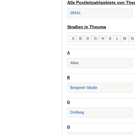
Alle Postleitzahlgebiete von Th
08541
Straßen in Theuma
A
B
D
G
H
K
L
M
N
A
Allee
B
Bergener Straße
D
Dorfweg
G