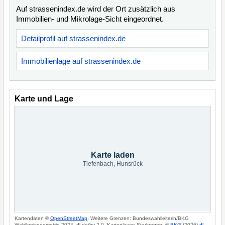
Auf strassenindex.de wird der Ort zusätzlich aus
Immobilien- und Mikrolage-Sicht eingeordnet.
Detailprofil auf strassenindex.de
Immobilienlage auf strassenindex.de
Karte und Lage
Karte laden
Tiefenbach, Hunsrück
Kartendaten ©
OpenStreetMap
. Weitere Grenzen: Bundeswahlleiterin/BKG
Wahlkreisgeometrie 2024, dl-de/by-2-0. Kartenlayer: Starkregen: ©
BKG
(2026)
dl-