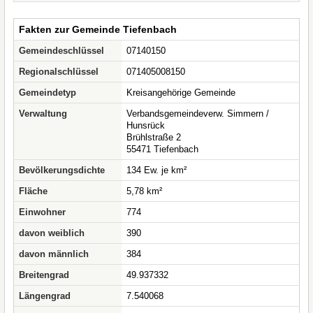
Fakten zur Gemeinde Tiefenbach
Gemeindeschlüssel
07140150
Regionalschlüssel
071405008150
Gemeindetyp
Kreisangehörige Gemeinde
Verwaltung
Verbandsgemeindeverw. Simmern /
Hunsrück
Brühlstraße 2
55471 Tiefenbach
Bevölkerungsdichte
134 Ew. je km²
Fläche
5,78 km²
Einwohner
774
davon weiblich
390
davon männlich
384
Breitengrad
49.937332
Längengrad
7.540068