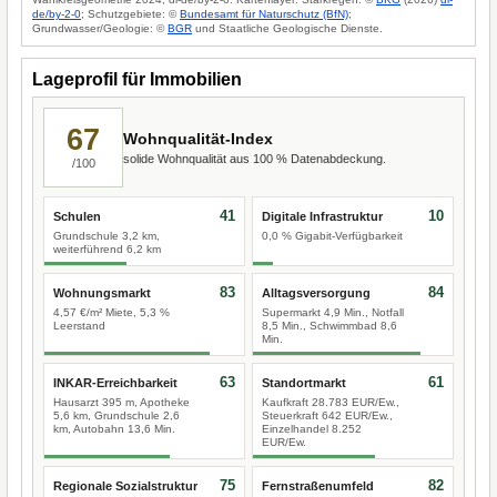
de/by-2-0
; Schutzgebiete: ©
Bundesamt für Naturschutz (BfN)
;
Grundwasser/Geologie: ©
BGR
und Staatliche Geologische Dienste.
Lageprofil für Immobilien
67
Wohnqualität-Index
solide Wohnqualität aus 100 % Datenabdeckung.
/100
41
10
Schulen
Digitale Infrastruktur
Grundschule 3,2 km,
0,0 % Gigabit-Verfügbarkeit
weiterführend 6,2 km
83
84
Wohnungsmarkt
Alltagsversorgung
4,57 €/m² Miete, 5,3 %
Supermarkt 4,9 Min., Notfall
Leerstand
8,5 Min., Schwimmbad 8,6
Min.
63
61
INKAR-Erreichbarkeit
Standortmarkt
Hausarzt 395 m, Apotheke
Kaufkraft 28.783 EUR/Ew.,
5,6 km, Grundschule 2,6
Steuerkraft 642 EUR/Ew.,
km, Autobahn 13,6 Min.
Einzelhandel 8.252
EUR/Ew.
75
82
Regionale Sozialstruktur
Fernstraßenumfeld