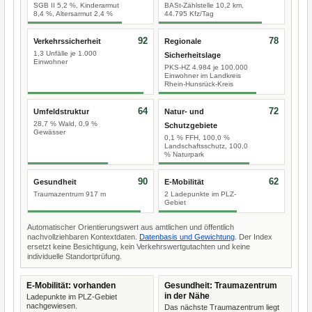
SGB II 5,2 %, Kinderarmut
BASt-Zählstelle 10,2 km,
8,4 %, Altersarmut 2,4 %
44.795 Kfz/Tag
92
78
Verkehrssicherheit
Regionale
1,3 Unfälle je 1.000
Sicherheitslage
Einwohner
PKS-HZ 4.984 je 100.000
Einwohner im Landkreis
Rhein-Hunsrück-Kreis
64
72
Umfeldstruktur
Natur- und
28,7 % Wald, 0,9 %
Schutzgebiete
Gewässer
0,1 % FFH, 100,0 %
Landschaftsschutz, 100,0
% Naturpark
90
62
Gesundheit
E-Mobilität
Traumazentrum 917 m
2 Ladepunkte im PLZ-
Gebiet
Automatischer Orientierungswert aus amtlichen und öffentlich
nachvollziehbaren Kontextdaten.
Datenbasis und Gewichtung
. Der Index
ersetzt keine Besichtigung, kein Verkehrswertgutachten und keine
individuelle Standortprüfung.
E-Mobilität: vorhanden
Gesundheit: Traumazentrum
in der Nähe
Ladepunkte im PLZ-Gebiet
nachgewiesen.
Das nächste Traumazentrum liegt