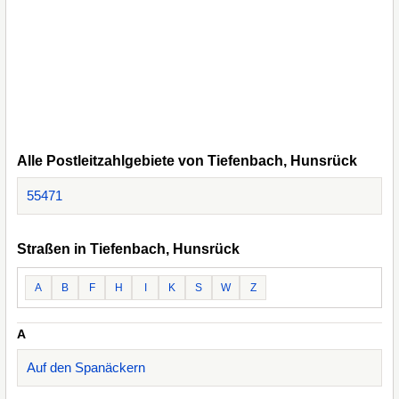
Alle Postleitzahlgebiete von Tiefenbach, Hunsrück
55471
Straßen in Tiefenbach, Hunsrück
A
B
F
H
I
K
S
W
Z
A
Auf den Spanäckern