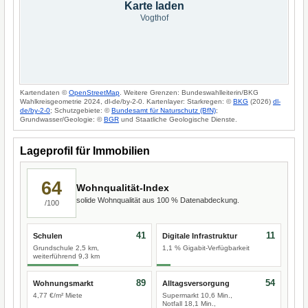
Karte laden
Vogthof
Kartendaten ©
OpenStreetMap
. Weitere Grenzen: Bundeswahlleiterin/BKG
Wahlkreisgeometrie 2024, dl-de/by-2-0. Kartenlayer: Starkregen: ©
BKG
(2026)
dl-
de/by-2-0
; Schutzgebiete: ©
Bundesamt für Naturschutz (BfN)
;
Grundwasser/Geologie: ©
BGR
und Staatliche Geologische Dienste.
Lageprofil für Immobilien
64
Wohnqualität-Index
solide Wohnqualität aus 100 % Datenabdeckung.
/100
41
11
Schulen
Digitale Infrastruktur
Grundschule 2,5 km,
1,1 % Gigabit-Verfügbarkeit
weiterführend 9,3 km
89
54
Wohnungsmarkt
Alltagsversorgung
4,77 €/m² Miete
Supermarkt 10,6 Min.,
Notfall 18,1 Min.,