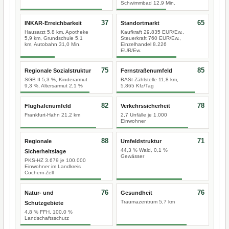
Schwimmbad 12,9 Min.
37
65
INKAR-Erreichbarkeit
Standortmarkt
Hausarzt 5,8 km, Apotheke
Kaufkraft 29.835 EUR/Ew.,
5,9 km, Grundschule 5,1
Steuerkraft 760 EUR/Ew.,
km, Autobahn 31,0 Min.
Einzelhandel 8.226
EUR/Ew.
75
85
Regionale Sozialstruktur
Fernstraßenumfeld
SGB II 5,3 %, Kinderarmut
BASt-Zählstelle 11,8 km,
9,3 %, Altersarmut 2,1 %
5.865 Kfz/Tag
82
78
Flughafenumfeld
Verkehrssicherheit
Frankfurt-Hahn 21,2 km
2,7 Unfälle je 1.000
Einwohner
88
71
Regionale
Umfeldstruktur
44,3 % Wald, 0,1 %
Sicherheitslage
Gewässer
PKS-HZ 3.679 je 100.000
Einwohner im Landkreis
Cochem-Zell
76
76
Natur- und
Gesundheit
Traumazentrum 5,7 km
Schutzgebiete
4,8 % FFH, 100,0 %
Landschaftsschutz