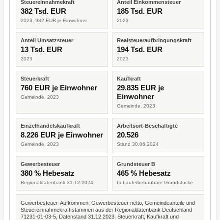
Steuereinnahmekraft
Anteil Einkommensteuer
382 Tsd. EUR
185 Tsd. EUR
2023, 982 EUR je Einwohner
2023
Anteil Umsatzsteuer
Realsteueraufbringungskraft
13 Tsd. EUR
194 Tsd. EUR
2023
2023
Steuerkraft
Kaufkraft
760 EUR je Einwohner
29.835 EUR je
Einwohner
Gemeinde, 2023
Gemeinde, 2023
Einzelhandelskaufkraft
Arbeitsort-Beschäftigte
8.226 EUR je Einwohner
20.526
Gemeinde, 2023
Stand 30.06.2024
Gewerbesteuer
Grundsteuer B
380 % Hebesatz
465 % Hebesatz
Regionaldatenbank 31.12.2024
bebaute/bebaubare Grundstücke
Gewerbesteuer-Aufkommen, Gewerbesteuer netto, Gemeindeanteile und
Steuereinnahmekraft stammen aus der Regionaldatenbank Deutschland
71231-01-03-5, Datenstand 31.12.2023. Steuerkraft, Kaufkraft und