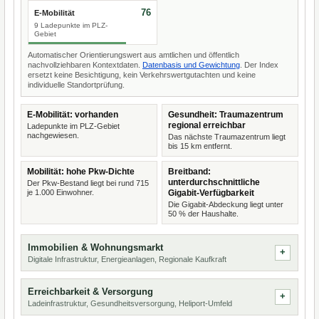
76
E-Mobilität
9 Ladepunkte im PLZ-
Gebiet
Automatischer Orientierungswert aus amtlichen und öffentlich
nachvollziehbaren Kontextdaten.
Datenbasis und Gewichtung
. Der Index
ersetzt keine Besichtigung, kein Verkehrswertgutachten und keine
individuelle Standortprüfung.
E-Mobilität: vorhanden
Gesundheit: Traumazentrum
regional erreichbar
Ladepunkte im PLZ-Gebiet
nachgewiesen.
Das nächste Traumazentrum liegt
bis 15 km entfernt.
Mobilität: hohe Pkw-Dichte
Breitband:
unterdurchschnittliche
Der Pkw-Bestand liegt bei rund 715
je 1.000 Einwohner.
Gigabit-Verfügbarkeit
Die Gigabit-Abdeckung liegt unter
50 % der Haushalte.
Immobilien & Wohnungsmarkt
Digitale Infrastruktur, Energieanlagen, Regionale Kaufkraft
Erreichbarkeit & Versorgung
Ladeinfrastruktur, Gesundheitsversorgung, Heliport-Umfeld