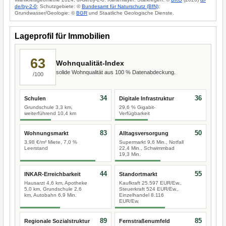
de/by-2-0
; Schutzgebiete: ©
Bundesamt für Naturschutz (BfN)
;
Grundwasser/Geologie: ©
BGR
und Staatliche Geologische Dienste.
Lageprofil für Immobilien
63
Wohnqualität-Index
solide Wohnqualität aus 100 % Datenabdeckung.
/100
34
36
Schulen
Digitale Infrastruktur
Grundschule 3,3 km,
29,6 % Gigabit-
weiterführend 10,4 km
Verfügbarkeit
83
50
Wohnungsmarkt
Alltagsversorgung
3,98 €/m² Miete, 7,0 %
Supermarkt 9,6 Min., Notfall
Leerstand
22,4 Min., Schwimmbad
19,3 Min.
44
55
INKAR-Erreichbarkeit
Standortmarkt
Hausarzt 4,6 km, Apotheke
Kaufkraft 25.597 EUR/Ew.,
5,0 km, Grundschule 2,6
Steuerkraft 524 EUR/Ew.,
km, Autobahn 6,9 Min.
Einzelhandel 8.116
EUR/Ew.
89
85
Regionale Sozialstruktur
Fernstraßenumfeld