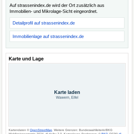
Auf strassenindex.de wird der Ort zusätzlich aus
Immobilien- und Mikrolage-Sicht eingeordnet.
Detailprofil auf strassenindex.de
Immobilienlage auf strassenindex.de
Karte und Lage
Karte laden
Wawern, Eifel
Kartendaten ©
OpenStreetMap
. Weitere Grenzen: Bundeswahlleiterin/BKG
Wahlkreisgeometrie 2024, dl-de/by-2-0. Kartenlayer: Starkregen: ©
BKG
(2026)
dl-