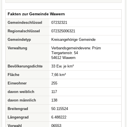
Fakten zur Gemeinde Wawern
Gemeindeschlüssel
07232321
Regionalschlüssel
072325006321
Gemeindetyp
Kreisangehörige Gemeinde
Verwaltung
Verbandsgemeindeverw. Prüm
Tiergartenstr. 54
54612 Wawern
Bevölkerungsdichte
33 Ew. je km²
Fläche
7,66 km²
Einwohner
255
davon weiblich
117
davon männlich
138
Breitengrad
50.115524
Längengrad
6.488222
Vorwahl
06553