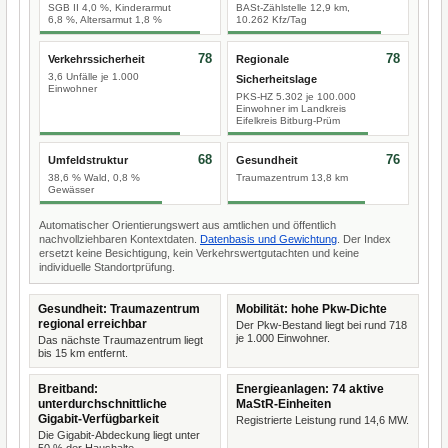
SGB II 4,0 %, Kinderarmut
BASt-Zählstelle 12,9 km,
6,8 %, Altersarmut 1,8 %
10.262 Kfz/Tag
78
78
Verkehrssicherheit
Regionale
3,6 Unfälle je 1.000
Sicherheitslage
Einwohner
PKS-HZ 5.302 je 100.000
Einwohner im Landkreis
Eifelkreis Bitburg-Prüm
68
76
Umfeldstruktur
Gesundheit
38,6 % Wald, 0,8 %
Traumazentrum 13,8 km
Gewässer
Automatischer Orientierungswert aus amtlichen und öffentlich
nachvollziehbaren Kontextdaten.
Datenbasis und Gewichtung
. Der Index
ersetzt keine Besichtigung, kein Verkehrswertgutachten und keine
individuelle Standortprüfung.
Gesundheit: Traumazentrum
Mobilität: hohe Pkw-Dichte
regional erreichbar
Der Pkw-Bestand liegt bei rund 718
je 1.000 Einwohner.
Das nächste Traumazentrum liegt
bis 15 km entfernt.
Breitband:
Energieanlagen: 74 aktive
unterdurchschnittliche
MaStR-Einheiten
Gigabit-Verfügbarkeit
Registrierte Leistung rund 14,6 MW.
Die Gigabit-Abdeckung liegt unter