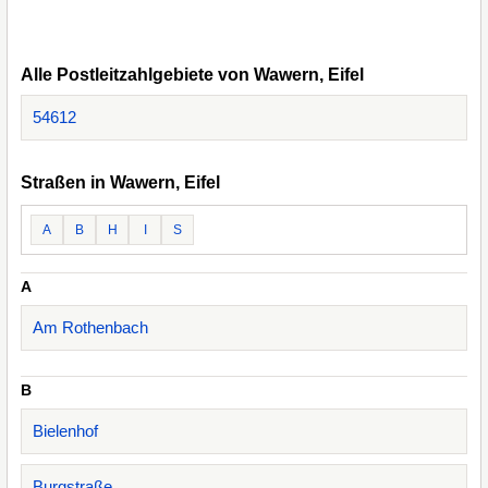
Alle Postleitzahlgebiete von Wawern, Eifel
54612
Straßen in Wawern, Eifel
A
B
H
I
S
A
Am Rothenbach
B
Bielenhof
Burgstraße