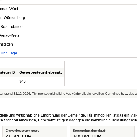
5
enau Württ
n-Württemberg
-Bez. Tübingen
Donau-Kreis
nstetten
e und Lage
steuer B
Gewerbesteuerhebesatz
340
enstand 31.12.2024. Für rechtsverbindliche Auskünfte gilt die jeweilige Gemeinde bzw. das 
elle und wirtschaftliche Einordnung der Gemeinde. Für Immobilien ist das ein Mak
eren Standort hinweisen, Hebesätze zeigen dagegen die kommunale Belastungsseit
Gewerbesteuer netto
Steuereinnahmekraft
23 Tsd. EUR
348 Tsd. EUR