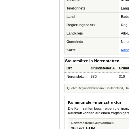
Vorwahl
0734
Telefonnetz
Lang
Land
Bade
Regierungsbezirk
Reg.
Landkreis
Alb-
Gemeinde
Nere
Karte
Kart
Steuersätze in Nerenstetten
Ort
Grundsteuer A
Grund
Nerenstetten
330
310
Quelle: Regionaldatenbank Deutschland, Dat
Kommunale Finanzstruktur
Die Kennzahlen beschreiben die finanzi
Kaufkraft können auf einen tragfähig
Gewerbesteuer-Aufkommen
26 Tsd. EUR