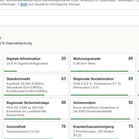
zen: Bundeswahlleiterin/BKG Wahlkreisgeometrie 2024, dl-de/by-2-0. Kartenlayer: Starkregen: ©
r/Geologie: ©
BGR
und Staatliche Geologische Dienste.
x
00 % Datenabdeckung.
20
89
Digitale Infrastruktur
Wohnungsmarkt
10,9 % Gigabit-Verfügbarkeit
5,38 €/m² Miete
63
89
Standortmarkt
Regionale Sozialstruktur
Kaufkraft 28.094 EUR/Ew.,
SGB II 3,2 %, Kinderarmut 5,7 %,
Steuerkraft 814 EUR/Ew.,
Altersarmut 1,6 %
Einzelhandel 6.864 EUR/Ew.
88
92
Regionale Sicherheitslage
Schienenlärm
PKS-HZ 2.988 je 100.000
Keine betroffenen Einwohner in
Einwohner im Landkreis Alb-
der EBA-Gemeindestatistik
Donau-Kreis
76
75
Gesundheit
Krankenhausversorgung
Traumazentrum 7,0 km
2 Einrichtungen, 103 Betten
(PLZ)