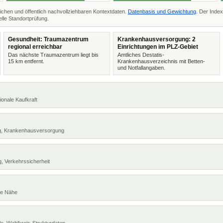
ichen und öffentlich nachvollziehbaren Kontextdaten.
Datenbasis und Gewichtung
. Der Index
lle Standortprüfung.
Gesundheit: Traumazentrum
Krankenhausversorgung: 2
regional erreichbar
Einrichtungen im PLZ-Gebiet
Das nächste Traumazentrum liegt bis
Amtliches Destatis-
15 km entfernt.
Krankenhausverzeichnis mit Betten-
und Notfallangaben.
ionale Kaufkraft
ng, Krankenhausversorgung
, Verkehrssicherheit
te Nähe