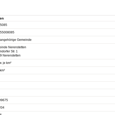
ten
5085
55008085
sangehörige Gemeinde
inde Nerenstetten
ndorfer Str. 1
9 Nerenstetten
. je km²
 km²
09675
204