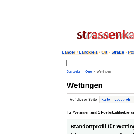
Länder / Landkreis
·
Ort
·
Straße
·
Pos
Startseite
Orte
Wettingen
Wettingen
Auf dieser Seite
Karte
Lageprofil
Für Wettingen sind 1 Postleitzahlgebiet u
Standortprofil für Wetti