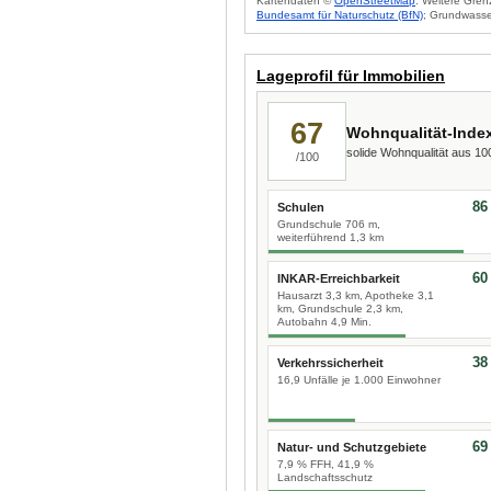
Kartendaten ©
OpenStreetMap
. Weitere Gren
Bundesamt für Naturschutz (BfN)
; Grundwasse
Lageprofil für Immobilien
67
Wohnqualität-Inde
solide Wohnqualität aus 1
/100
86
Schulen
Grundschule 706 m,
weiterführend 1,3 km
60
INKAR-Erreichbarkeit
Hausarzt 3,3 km, Apotheke 3,1
km, Grundschule 2,3 km,
Autobahn 4,9 Min.
38
Verkehrssicherheit
16,9 Unfälle je 1.000 Einwohner
69
Natur- und Schutzgebiete
7,9 % FFH, 41,9 %
Landschaftsschutz