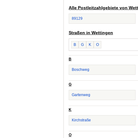
Alle Postleitzahlgebiete von Wet
89129
Straßen in Wettingen
B
G
K
O
B
Boschweg
G
Gartenweg
K
Kirchstraße
O