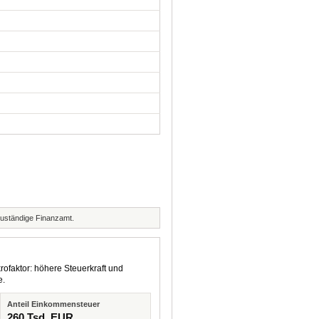
zuständige Finanzamt.
rofaktor: höhere Steuerkraft und
e.
Anteil Einkommensteuer
260 Tsd. EUR