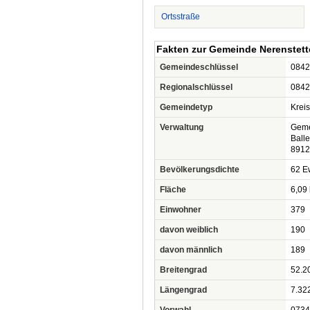
Ortsstraße
Fakten zur Gemeinde Nerenstet
Gemeindeschlüssel
0842
Regionalschlüssel
0842
Gemeindetyp
Krei
Verwaltung
Geme
Balle
8912
Bevölkerungsdichte
62 Ew
Fläche
6,09
Einwohner
379
davon weiblich
190
davon männlich
189
Breitengrad
52.2
Längengrad
7.32