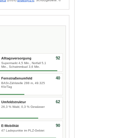
BKG
(2026)
dl-de/by-2-0
; Schutzgebiete: ©
92
Alltagsversorgung
Supermarkt 4,5 Min., Notfall 5,1
Min., Schwimmbad 3,6 Min.
40
Fernstraßenumfeld
BASt-Zählstelle 288 m, 49.325
Kfz/Tag
62
Umfeldstruktur
26,3 % Wald, 0,3 % Gewässer
90
E-Mobilität
47 Ladepunkte im PLZ-Gebiet