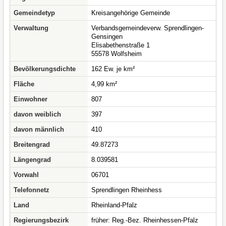
Gemeindetyp
Kreisangehörige Gemeinde
Verwaltung
Verbandsgemeindeverw. Sprendlingen-
Gensingen
Elisabethenstraße 1
55578 Wolfsheim
Bevölkerungsdichte
162 Ew. je km²
Fläche
4,99 km²
Einwohner
807
davon weiblich
397
davon männlich
410
Breitengrad
49.87273
Längengrad
8.039581
Vorwahl
06701
Telefonnetz
Sprendlingen Rheinhess
Land
Rheinland-Pfalz
Regierungsbezirk
früher: Reg.-Bez. Rheinhessen-Pfalz