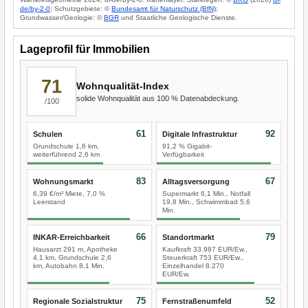
de/by-2-0
; Schutzgebiete: ©
Bundesamt für Naturschutz (BfN)
;
Grundwasser/Geologie: ©
BGR
und Staatliche Geologische Dienste.
Lageprofil für Immobilien
71
Wohnqualität-Index
solide Wohnqualität aus 100 % Datenabdeckung.
/100
61
92
Schulen
Digitale Infrastruktur
Grundschule 1,6 km,
91,2 % Gigabit-
weiterführend 2,6 km
Verfügbarkeit
83
67
Wohnungsmarkt
Alltagsversorgung
6,39 €/m² Miete, 7,0 %
Supermarkt 6,1 Min., Notfall
Leerstand
19,8 Min., Schwimmbad 5,6
Min.
66
79
INKAR-Erreichbarkeit
Standortmarkt
Hausarzt 291 m, Apotheke
Kaufkraft 33.987 EUR/Ew.,
4,1 km, Grundschule 2,6
Steuerkraft 753 EUR/Ew.,
km, Autobahn 8,1 Min.
Einzelhandel 8.270
EUR/Ew.
75
52
Regionale Sozialstruktur
Fernstraßenumfeld