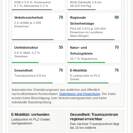
SGB II 5,6 %, Kinderarmut
BASt-Zählstelle 2,9 km,
8,7 %, Altersarmut 2,3 %
48.415 Kfz/Tag
78
88
Verkehrssicherheit
Regionale
2,4 Unfälle je 1.000
Sicherheitslage
Einwohner
PKS-HZ 3.973 je 100.000
Einwohner im Landkreis
Mainz-Bingen
50
70
Umfeldstruktur
Natur- und
0,6 % Wald, 0,2 %
Schutzgebiete
Gewässer
22,7 % Vogelschutz
76
76
Gesundheit
E-Mobilität
Traumazentrum 9,9 km
8 Ladepunkte im PLZ-
Gebiet
Automatischer Orientierungswert aus amtlichen und öffentlich
nachvollziehbaren Kontextdaten.
Datenbasis und Gewichtung
. Der Index
ersetzt keine Besichtigung, kein Verkehrswertgutachten und keine
individuelle Standortprüfung.
E-Mobilität: vorhanden
Gesundheit: Traumazentrum
regional erreichbar
Ladepunkte im PLZ-Gebiet
nachgewiesen.
Das nächste Traumazentrum liegt
bis 15 km entfernt.