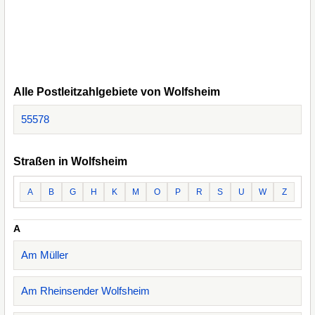
Alle Postleitzahlgebiete von Wolfsheim
55578
Straßen in Wolfsheim
A
B
G
H
K
M
O
P
R
S
U
W
Z
A
Am Müller
Am Rheinsender Wolfsheim