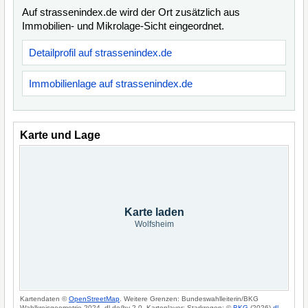
Auf strassenindex.de wird der Ort zusätzlich aus
Immobilien- und Mikrolage-Sicht eingeordnet.
Detailprofil auf strassenindex.de
Immobilienlage auf strassenindex.de
Karte und Lage
Karte laden
Wolfsheim
Kartendaten ©
OpenStreetMap
. Weitere Grenzen: Bundeswahlleiterin/BKG
Wahlkreisgeometrie 2024, dl-de/by-2-0. Kartenlayer: Starkregen: ©
BKG
(2026)
dl-