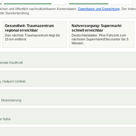
ichen und öffentlich nachvollziehbaren Kontextdaten.
Datenbasis und Gewichtung
. Der Index
lle Standortprüfung.
Gesundheit: Traumazentrum
Nahversorgung: Supermarkt
regional erreichbar
schnell erreichbar
Das nächste Traumazentrum liegt bis
Deutschlandatlas: Pkw-Fahrzeit zum
15 km entfernt.
nächsten Supermarkt/Discounter bis 5
Minuten.
ionale Kaufkraft
, Heliport-Umfeld
 Motorisierung
te Nähe