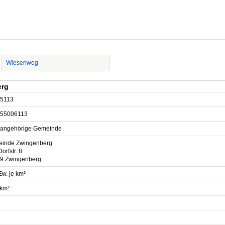
Wiesenweg
erg
5113
55006113
sangehörige Gemeinde
inde Zwingenberg
Dorfstr. 8
9 Zwingenberg
Ew. je km²
 km²