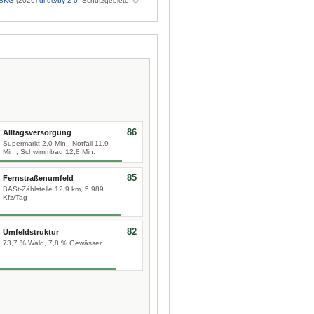
BKG
(2026)
dl-de/by-2-0
; Schutzgebiete: ©
86
Alltagsversorgung
Supermarkt 2,0 Min., Notfall 11,9
Min., Schwimmbad 12,8 Min.
85
Fernstraßenumfeld
BASt-Zählstelle 12,9 km, 5.989
Kfz/Tag
82
Umfeldstruktur
73,7 % Wald, 7,8 % Gewässer