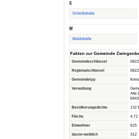
S
Schloßstraße
W
Waldstraße
Fakten zur Gemeinde Zwingenb
Gemeindeschlüssel
0822
Regionalschlüssel
0822
Gemeindetyp
Krei
Verwaltung
Geme
Alte 
6943
Bevölkerungsdichte
132 
Fläche
4,72
Einwohner
625
davon weiblich
312