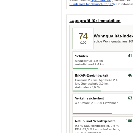
Kartendaten ©
OpenStreetMap
. Weitere Gren
Bundesamt für Naturschutz (BfN)
; Grundwasse
Lageprofil für Immobilien
74
Wohnqualität-Inde
solide Wohnqualität aus 1
/100
41
Schulen
Grundschule 3,0 km,
weiterführend 7,4 km
46
INKAR-Erreichbarkeit
Hausarzt 2,2 km, Apotheke 2,4
km, Grundschule 3,0 km,
Autobahn 27,6 Min.
63
Verkehrssicherheit
4,6 Unfälle je 1.000 Einwohner
100
Natur- und Schutzgebiete
9,5 % Naturschutzgebiet, 9,5 %
FFH, 83,3 % Landschaftsschutz,
100,0 % Naturpark