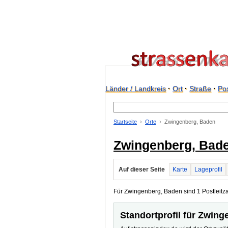
Länder / Landkreis
·
Ort
·
Straße
·
Pos
Startseite
Orte
Zwingenberg, Baden
Zwingenberg, Bad
Auf dieser Seite
Karte
Lageprofil
Für Zwingenberg, Baden sind 1 Postleitza
Standortprofil für Zwin