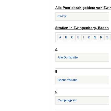
Alle Postleitzahlgebiete von Zw
69439
Straßen in Zwingenberg, Baden
A
B
C
E
I
K
N
R
S
A
Alte Dorfstraße
B
Bahnhofstraße
C
Campingplatz