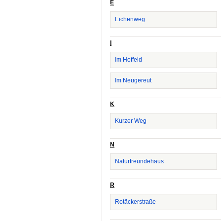
E
Eichenweg
I
Im Hoffeld
Im Neugereut
K
Kurzer Weg
N
Naturfreundehaus
R
Rotäckerstraße