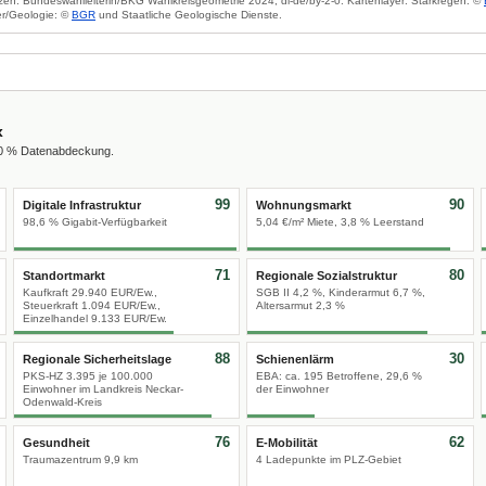
zen: Bundeswahlleiterin/BKG Wahlkreisgeometrie 2024, dl-de/by-2-0. Kartenlayer: Starkregen: ©
r/Geologie: ©
BGR
und Staatliche Geologische Dienste.
x
00 % Datenabdeckung.
99
90
Digitale Infrastruktur
Wohnungsmarkt
98,6 % Gigabit-Verfügbarkeit
5,04 €/m² Miete, 3,8 % Leerstand
71
80
Standortmarkt
Regionale Sozialstruktur
Kaufkraft 29.940 EUR/Ew.,
SGB II 4,2 %, Kinderarmut 6,7 %,
Steuerkraft 1.094 EUR/Ew.,
Altersarmut 2,3 %
Einzelhandel 9.133 EUR/Ew.
88
30
Regionale Sicherheitslage
Schienenlärm
PKS-HZ 3.395 je 100.000
EBA: ca. 195 Betroffene, 29,6 %
Einwohner im Landkreis Neckar-
der Einwohner
Odenwald-Kreis
76
62
Gesundheit
E-Mobilität
Traumazentrum 9,9 km
4 Ladepunkte im PLZ-Gebiet