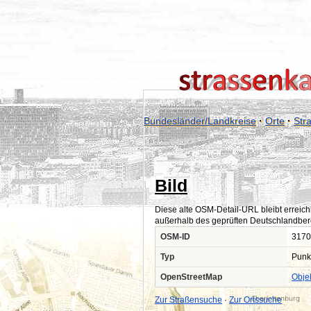
Bundesländer/Landkreise
·
Orte
·
Str
Bild
Diese alte OSM-Detail-URL bleibt erreich
außerhalb des geprüften Deutschlandber
OSM-ID
3170
Typ
Punk
OpenStreetMap
Obje
Zur Straßensuche
·
Zur Ortssuche