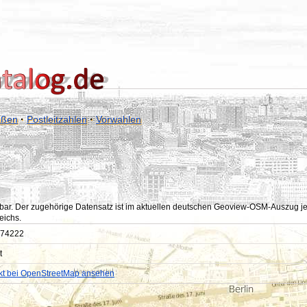
aßen
·
Postleitzahlen
·
Vorwahlen
bar. Der zugehörige Datensatz ist im aktuellen deutschen Geoview-OSM-Auszug jedoc
eichs.
74222
t
kt bei OpenStreetMap ansehen