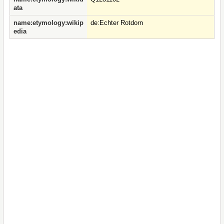
ata
name:etymology:wikip
de:Echter Rotdorn
edia