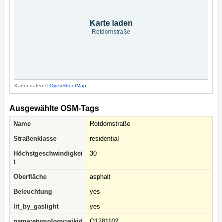
Karte laden
Rotdornstraße
Kartendaten ©
OpenStreetMap
.
Ausgewählte OSM-Tags
Name
Rotdornstraße
Straßenklasse
residential
Höchstgeschwindigkei
30
t
Oberfläche
asphalt
Beleuchtung
yes
lit_by_gaslight
yes
name:etymology:wikid
Q1281102