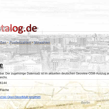
aßen
·
Postleitzahlen
·
Vorwahlen
de
bar. Der zugehörige Datensatz ist im aktuellen deutschen Geoview-OSM-Auszug jedoc
eichs.
6144
Fläche
kt bei OpenStreetMap ansehen