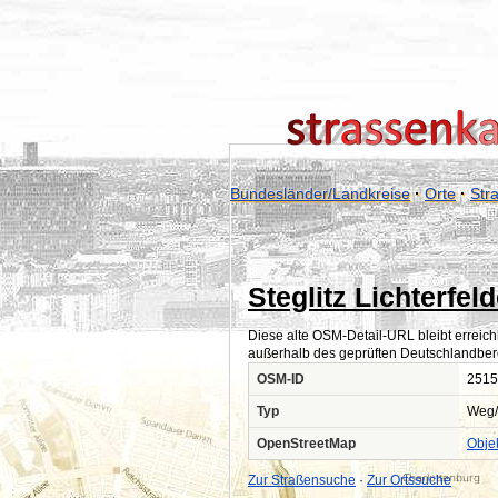
Bundesländer/Landkreise
·
Orte
·
Str
Steglitz Lichterfel
Diese alte OSM-Detail-URL bleibt erreich
außerhalb des geprüften Deutschlandber
OSM-ID
2515
Typ
Weg/
OpenStreetMap
Obje
Zur Straßensuche
·
Zur Ortssuche