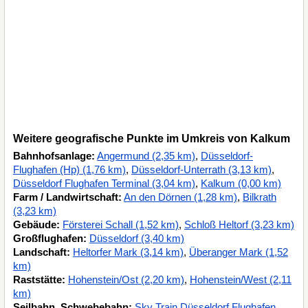
Weitere geografische Punkte im Umkreis von Kalkum
Bahnhofsanlage:
Angermund (2,35 km)
,
Düsseldorf-
Flughafen (Hp) (1,76 km)
,
Düsseldorf-Unterrath (3,13 km)
,
Düsseldorf Flughafen Terminal (3,04 km)
,
Kalkum (0,00 km)
Farm / Landwirtschaft:
An den Dörnen (1,28 km)
,
Bilkrath
(3,23 km)
Gebäude:
Försterei Schall (1,52 km)
,
Schloß Heltorf (3,23 km)
Großflughafen:
Düsseldorf (3,40 km)
Landschaft:
Heltorfer Mark (3,14 km)
,
Überanger Mark (1,52
km)
Raststätte:
Hohenstein/Ost (2,20 km)
,
Hohenstein/West (2,11
km)
Seilbahn, Schwebebahn:
Sky Train Düsseldorf Flughafen