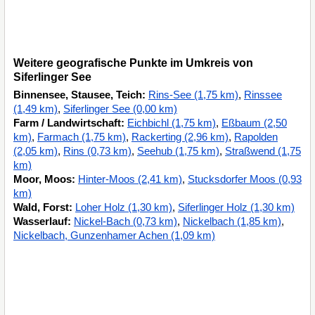
Weitere geografische Punkte im Umkreis von
Siferlinger See
Binnensee, Stausee, Teich:
Rins-See (1,75 km)
,
Rinssee
(1,49 km)
,
Siferlinger See (0,00 km)
Farm / Landwirtschaft:
Eichbichl (1,75 km)
,
Eßbaum (2,50
km)
,
Farmach (1,75 km)
,
Rackerting (2,96 km)
,
Rapolden
(2,05 km)
,
Rins (0,73 km)
,
Seehub (1,75 km)
,
Straßwend (1,75
km)
Moor, Moos:
Hinter-Moos (2,41 km)
,
Stucksdorfer Moos (0,93
km)
Wald, Forst:
Loher Holz (1,30 km)
,
Siferlinger Holz (1,30 km)
Wasserlauf:
Nickel-Bach (0,73 km)
,
Nickelbach (1,85 km)
,
Nickelbach, Gunzenhamer Achen (1,09 km)