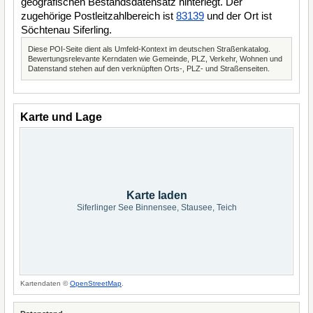
geografischen Bestandsdatensatz hinterlegt. Der
zugehörige Postleitzahlbereich ist
83139
und der Ort ist
Söchtenau Siferling.
Diese POI-Seite dient als Umfeld-Kontext im deutschen Straßenkatalog.
Bewertungsrelevante Kerndaten wie Gemeinde, PLZ, Verkehr, Wohnen und
Datenstand stehen auf den verknüpften Orts-, PLZ- und Straßenseiten.
Karte und Lage
Karte laden
Siferlinger See Binnensee, Stausee, Teich
Kartendaten ©
OpenStreetMap
.