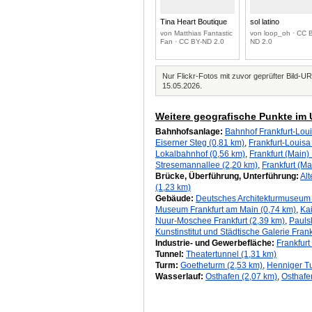
Tina Heart Boutique
sol latino
von Matthias Fantastic
von loop_oh · CC 
Fan · CC BY-ND 2.0
ND 2.0
Nur Flickr-Fotos mit zuvor geprüfter Bild-UR
15.05.2026.
Weitere geografische Punkte im 
Bahnhofsanlage:
Bahnhof Frankfurt-Loui
Eiserner Steg (0,81 km)
,
Frankfurt-Louisa
Lokalbahnhof (0,56 km)
,
Frankfurt (Main)
Stresemannallee (2,20 km)
,
Frankfurt (Ma
Brücke, Überführung, Unterführung:
Alt
(1,23 km)
Gebäude:
Deutsches Architekturmuseum 
Museum Frankfurt am Main (0,74 km)
,
Ka
Nuur-Moschee Frankfurt (2,39 km)
,
Pauls
Kunstinstitut und Städtische Galerie Fran
Industrie- und Gewerbefläche:
Frankfurt
Tunnel:
Theatertunnel (1,31 km)
Turm:
Goetheturm (2,53 km)
,
Henniger T
Wasserlauf:
Osthafen (2,07 km)
,
Osthafe