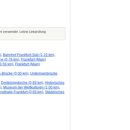
cht verwendet. Letzte Linkprüfung:
)
,
Bahnhof Frankfurt-Süd (1,10 km)
,
he (0,79 km)
,
Frankfurt (Main)
(0,56 km)
,
Frankfurt (Main)
s-Brücke (0,00 km)
,
Untermainbrücke
,
Dreikönigskirche (0,69 km)
,
Historisches
)
,
Museum der Weltkulturen (1,00 km)
,
nsthalle Frankfurt (0,69 km)
,
Städelsches