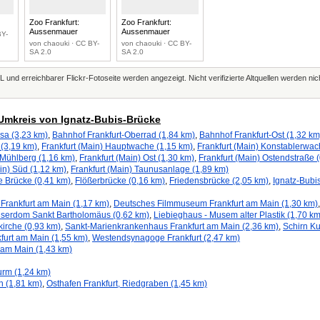
Zoo Frankfurt:
Zoo Frankfurt:
Aussenmauer
Aussenmauer
BY-
von chaouki · CC BY-
von chaouki · CC BY-
SA 2.0
SA 2.0
L und erreichbarer Flickr-Fotoseite werden angezeigt. Nicht verifizierte Altquellen werden ni
Umkreis von Ignatz-Bubis-Brücke
sa (3,23 km)
,
Bahnhof Frankfurt-Oberrad (1,84 km)
,
Bahnhof Frankfurt-Ost (1,32 km
 (3,19 km)
,
Frankfurt (Main) Hauptwache (1,15 km)
,
Frankfurt (Main) Konstablerwac
 Mühlberg (1,16 km)
,
Frankfurt (Main) Ost (1,30 km)
,
Frankfurt (Main) Ostendstraße 
in) Süd (1,12 km)
,
Frankfurt (Main) Taunusanlage (1,89 km)
e Brücke (0,41 km)
,
Flößerbrücke (0,16 km)
,
Friedensbrücke (2,05 km)
,
Ignatz-Bubi
Frankfurt am Main (1,17 km)
,
Deutsches Filmmuseum Frankfurt am Main (1,30 km)
iserdom Sankt Bartholomäus (0,62 km)
,
Liebieghaus - Musem alter Plastik (1,70 km
kirche (0,93 km)
,
Sankt-Marienkrankenhaus Frankfurt am Main (2,36 km)
,
Schirn Ku
kfurt am Main (1,55 km)
,
Westendsynagoge Frankfurt (2,47 km)
 am Main (1,43 km)
urm (1,24 km)
n (1,81 km)
,
Osthafen Frankfurt, Riedgraben (1,45 km)