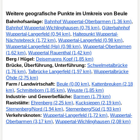
Weitere geografische Punkte im Umkreis von Beule
Bahnhofsanlage:
Bahnhof Wuppertal-Oberbarmen (1,36 km)
,
Bahnhof Wuppertal-Wichlinghausen (0,76 km)
,
Güterbahnhof
Wuppertal-Langerfeld (0,94 km)
,
Haltepunkt Wuppertal-
Nächstebreck (1,72 km)
,
Wuppertal-Langerfeld (0,98 km)
,
Wuppertal-Langerfeld (Hp) (0,98 km)
,
Wuppertal-Oberbarmen
(1,62 km)
,
Wuppertal Rauenthal (1,42 km)
Berg / Hügel:
Deisemanns Kopf (1,85 km)
Brücke, Überführung, Unterführung:
Schwelmetalbrücke
(1,76 km)
,
Talbrücke Langerfeld (1,97 km)
,
Wuppertalbrücke
Öhde (2,75 km)
Farm / Landwirtschaft:
Beule (0,00 km)
,
Kattenbreuken (2,18
km)
,
Schmitteborn (1,85 km)
,
Weuste (1,85 km)
Industrie- und Gewerbefläche:
Barmen (1,79 km)
Raststätte:
Ehrenberg (2,25 km)
,
Kucksiepen (2,19 km)
,
Sternenberg/Nord (1,94 km)
,
Sternenberg/Süd (1,93 km)
Verkehrsknoten:
Wuppertal-Langerfeld (1,72 km)
,
Wuppertal-
Oberbarmen (3,17 km)
,
Wuppertal-Wichlinghausen (2,08 km)