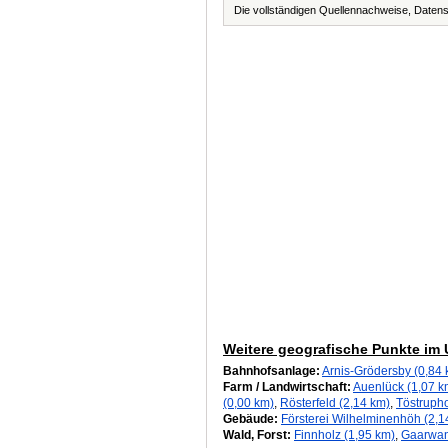
Die vollständigen Quellennachweise, Datens
Weitere geografische Punkte im
Bahnhofsanlage:
Arnis-Grödersby (0,84 
Farm / Landwirtschaft:
Auenlück (1,07 k
(0,00 km)
,
Rösterfeld (2,14 km)
,
Töstrupho
Gebäude:
Försterei Wilhelminenhöh (2,1
Wald, Forst:
Finnholz (1,95 km)
,
Gaarwan