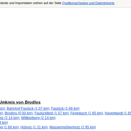
tände und Importdaten stehen auf der Seite
Quellennachweise und Datenimporte
.
 Umkreis von Brodlos
km)
,
Bahnhof Faulück (1,07 km)
,
Faulück (1,66 km)
m)
,
Brodlos (0,00 km)
,
Faulückfeld (1,07 km)
,
Fegetasch (1,85 km)
,
Havertwedt (1,8
lz (2,14 km)
,
Wittkielberg (2,14 km)
4 km)
g (1,68 km)
,
Hüholz (1,31 km)
,
Wassermühlenholz (2,95 km)