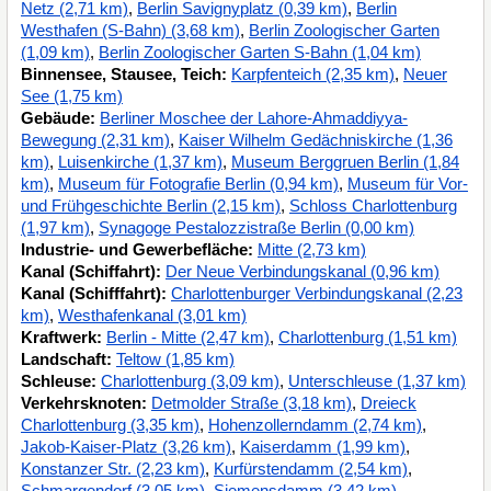
Netz (2,71 km)
,
Berlin Savignyplatz (0,39 km)
,
Berlin
Westhafen (S-Bahn) (3,68 km)
,
Berlin Zoologischer Garten
(1,09 km)
,
Berlin Zoologischer Garten S-Bahn (1,04 km)
Binnensee, Stausee, Teich:
Karpfenteich (2,35 km)
,
Neuer
See (1,75 km)
Gebäude:
Berliner Moschee der Lahore-Ahmaddiyya-
Bewegung (2,31 km)
,
Kaiser Wilhelm Gedächniskirche (1,36
km)
,
Luisenkirche (1,37 km)
,
Museum Berggruen Berlin (1,84
km)
,
Museum für Fotografie Berlin (0,94 km)
,
Museum für Vor-
und Frühgeschichte Berlin (2,15 km)
,
Schloss Charlottenburg
(1,97 km)
,
Synagoge Pestalozzistraße Berlin (0,00 km)
Industrie- und Gewerbefläche:
Mitte (2,73 km)
Kanal (Schiffahrt):
Der Neue Verbindungskanal (0,96 km)
Kanal (Schifffahrt):
Charlottenburger Verbindungskanal (2,23
km)
,
Westhafenkanal (3,01 km)
Kraftwerk:
Berlin - Mitte (2,47 km)
,
Charlottenburg (1,51 km)
Landschaft:
Teltow (1,85 km)
Schleuse:
Charlottenburg (3,09 km)
,
Unterschleuse (1,37 km)
Verkehrsknoten:
Detmolder Straße (3,18 km)
,
Dreieck
Charlottenburg (3,35 km)
,
Hohenzollerndamm (2,74 km)
,
Jakob-Kaiser-Platz (3,26 km)
,
Kaiserdamm (1,99 km)
,
Konstanzer Str. (2,23 km)
,
Kurfürstendamm (2,54 km)
,
Schmargendorf (3,05 km)
,
Siemensdamm (3,42 km)
,