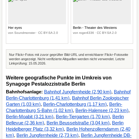
Her eyes
Berlin - Theater des Westens
von Soundmonster · CC BY-SA 2.0
von roger4336 · CC BY-SA 2.0
Nur Flickr-Fotos mit zuvor geprüfter Bild-URL und erreichbarer Flickr-Fotoseite
werden angezeigt. Nicht verifizierte Altquellen werden nicht verwendet. Letzte
Linkprüfung: 15.05.2026.
Weitere geografische Punkte im Umkreis von
Synagoge Pestalozzistraße Berlin
Bahnhofsanlage:
Bahnhof Jungfernheide (2,90 km)
,
Bahnhof
Berlin-Charlottenburg (1,41 km)
,
Bahnhof Berlin Zoologischer
Garten (1,03 km)
,
Berlin-Charlottenburg (1,17 km)
,
Berlin-
Charlottenburg S-Bahn (1,02 km)
,
Berlin-Halensee (2,23 km)
,
Berlin-Moabit (3,21 km)
,
Berlin-Tiergarten (1,70 km)
,
Berlin
Bellevue (2,36 km)
,
Berlin Beusselstraße (3,04 km)
,
Berlin
Heidelberger Platz (3,32 km)
,
Berlin Hohenzollerndamm (2,40
km)
,
Berlin Jungfernheide (2,73 km)
,
Berlin Jungfernheide DB-