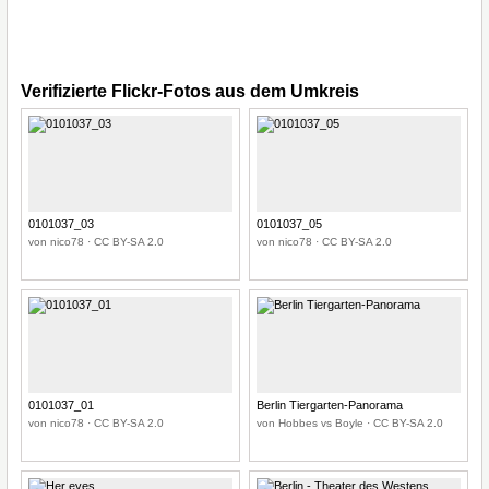
Verifizierte Flickr-Fotos aus dem Umkreis
0101037_03
0101037_05
von nico78 · CC BY-SA 2.0
von nico78 · CC BY-SA 2.0
0101037_01
Berlin Tiergarten-Panorama
von nico78 · CC BY-SA 2.0
von Hobbes vs Boyle · CC BY-SA 2.0