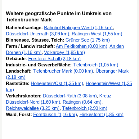
Weitere geografische Punkte im Umkreis von
Tiefenbrucher Mark
Bahnhofsanlage:
Bahnhof Ratingen West (1,16 km)
,
Düsseldorf-Unterrath (3,09 km)
,
Ratingen West (1,55 km)
Binnensee, Stausee, Teich:
Grüner See (1,75 km)
Farm / Landwirtschaft:
Am Feldkothen (0,00 km)
,
An den
Dörnen (1,16 km)
,
Volkardey (1,85 km)
Gebäude:
Försterei Schall (2,18 km)
Industrie- und Gewerbefläche:
Tiefenbroich (1,05 km)
Landschaft:
Tiefenbrucher Mark (0,00 km)
,
Überanger Mark
(2,18 km)
Raststätte:
Hohenstein/Ost (1,35 km)
,
Hohenstein/West (1,25
km)
Verkehrsknoten:
Düsseldorf-Rath (3,08 km)
,
Kreuz
Düsseldorf-Nord (1,60 km)
,
Ratingen (0,64 km)
,
Reichswaldallee (3,29 km)
,
Tiefenbroich (2,90 km)
Wald, Forst:
Forstbusch (1,16 km)
,
Hinkesforst (1,85 km)