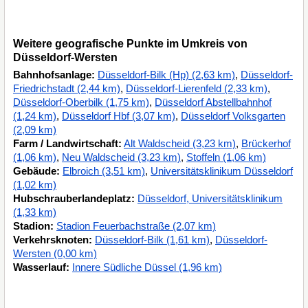
Weitere geografische Punkte im Umkreis von
Düsseldorf-Wersten
Bahnhofsanlage:
Düsseldorf-Bilk (Hp) (2,63 km)
,
Düsseldorf-
Friedrichstadt (2,44 km)
,
Düsseldorf-Lierenfeld (2,33 km)
,
Düsseldorf-Oberbilk (1,75 km)
,
Düsseldorf Abstellbahnhof
(1,24 km)
,
Düsseldorf Hbf (3,07 km)
,
Düsseldorf Volksgarten
(2,09 km)
Farm / Landwirtschaft:
Alt Waldscheid (3,23 km)
,
Brückerhof
(1,06 km)
,
Neu Waldscheid (3,23 km)
,
Stoffeln (1,06 km)
Gebäude:
Elbroich (3,51 km)
,
Universitätsklinikum Düsseldorf
(1,02 km)
Hubschrauberlandeplatz:
Düsseldorf, Universitätsklinikum
(1,33 km)
Stadion:
Stadion Feuerbachstraße (2,07 km)
Verkehrsknoten:
Düsseldorf-Bilk (1,61 km)
,
Düsseldorf-
Wersten (0,00 km)
Wasserlauf:
Innere Südliche Düssel (1,96 km)