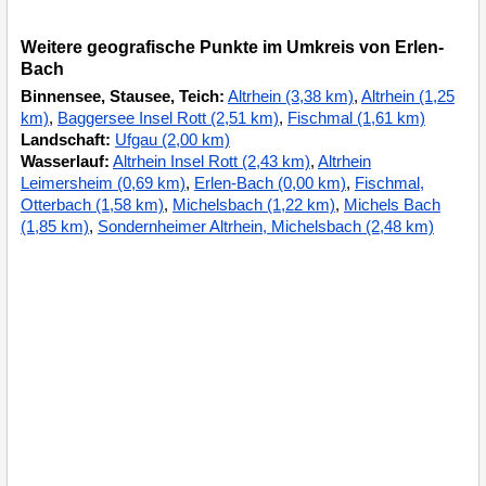
Weitere geografische Punkte im Umkreis von Erlen-
Bach
Binnensee, Stausee, Teich:
Altrhein (3,38 km)
,
Altrhein (1,25
km)
,
Baggersee Insel Rott (2,51 km)
,
Fischmal (1,61 km)
Landschaft:
Ufgau (2,00 km)
Wasserlauf:
Altrhein Insel Rott (2,43 km)
,
Altrhein
Leimersheim (0,69 km)
,
Erlen-Bach (0,00 km)
,
Fischmal,
Otterbach (1,58 km)
,
Michelsbach (1,22 km)
,
Michels Bach
(1,85 km)
,
Sondernheimer Altrhein, Michelsbach (2,48 km)