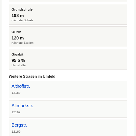
Grundschule
198 m
nächste Schule
ÖPNV
120 m
nächste Station
Gigabit
95,5 %
Haushalte
Weitere Straßen im Umfeld
Althoffstr.
12169
Altmarkstr.
12169
Bergstr.
12169