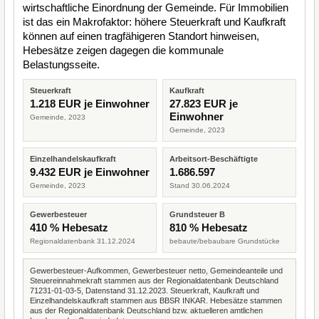
wirtschaftliche Einordnung der Gemeinde. Für Immobilien
ist das ein Makrofaktor: höhere Steuerkraft und Kaufkraft
können auf einen tragfähigeren Standort hinweisen,
Hebesätze zeigen dagegen die kommunale
Belastungsseite.
Steuerkraft
Kaufkraft
1.218 EUR je Einwohner
27.823 EUR je
Einwohner
Gemeinde, 2023
Gemeinde, 2023
Einzelhandelskaufkraft
Arbeitsort-Beschäftigte
9.432 EUR je Einwohner
1.686.597
Gemeinde, 2023
Stand 30.06.2024
Gewerbesteuer
Grundsteuer B
410 % Hebesatz
810 % Hebesatz
Regionaldatenbank 31.12.2024
bebaute/bebaubare Grundstücke
Gewerbesteuer-Aufkommen, Gewerbesteuer netto, Gemeindeanteile und
Steuereinnahmekraft stammen aus der Regionaldatenbank Deutschland
71231-01-03-5, Datenstand 31.12.2023. Steuerkraft, Kaufkraft und
Einzelhandelskaufkraft stammen aus BBSR INKAR. Hebesätze stammen
aus der Regionaldatenbank Deutschland bzw. aktuelleren amtlichen