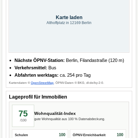
Karte laden
Althoffplatz in 12169 Berlin
Nächste ÖPNV-Station:
Berlin, Filandastraße (120 m)
Verkehrsmittel:
Bus
Abfahrten werktags:
ca. 254 pro Tag
Kartendaten ©
OpenStreetMap
, ÖPNV-Daten © BKG, dl-de/by-2-0.
Lageprofil für Immobilien
75
Wohnqualität-Index
gute Wohnqualität aus 100 % Datenabdeckung.
/100
100
100
Schulen
ÖPNV-Erreichbarkeit