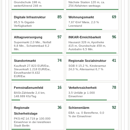
Grundschule 198 m,
Nächste Station 120 m, ca.
weiterführend 246 m
254 Abfahrten werktags
85
69
Digitale Infrastruktur
Wohnungsmarkt
95,5 % Gigabit-
7,67 €/m² Miete, 2,0 %
Verfügbarkeit
Leerstand
97
96
Alltagsversorgung
INKAR-Erreichbarkeit
Supermarkt 2,0 Min., Notfall
Hausarzt 326 m, Apotheke
6,8 Min., Schwimmbad 6,2
415 m, Grundschule 459 m,
Min.
Autobahn 6,5 Min.
74
41
Standortmarkt
Regionale Sozialstruktur
Kaufkraft 27.823 EUR/Ew.,
SGB II 15,2 %, Kinderarmut
Steuerkraft 1.218 EUR/Ew.,
24,0 %, Altersarmut 6,7 %
Einzelhandel 9.432
EUR/Ew.
16
78
Fernstraßenumfeld
Verkehrssicherheit
BASt-Zählstelle 2,4 km,
3,5 Unfälle je 1.000
148.689 Kfz/Tag
Einwohner
36
92
Regionale
Schienenlärm
EBA: ca. 0 Betroffene, 0,0
Sicherheitslage
% der Einwohner
PKS-HZ 14.719 je 100.000
Einwohner in der kreisfreien
Stadt Berlin