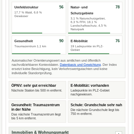
56
78
Umfeldstruktur
Natur- und
17,7 % Wald, 6,6 %
Schutzgebiete
Gewässer
3,1 % Naturschutzgebiet,
6,3 % FFH, 18,1 %
Landschaftsschutz, 4,5 %
Naturpark
90
76
Gesundheit
E-Mobilität
Traumazentrum 1,1 km
19 Ladepunkte im PLZ-
Gebiet
Automatischer Orientierungswert aus amtlichen und öffentlich
nachvollziehbaren Kontextdaten.
Datenbasis und Gewichtung
. Der Index
ersetzt keine Besichtigung, kein Verkehrswertgutachten und keine
individuelle Standortprüfung.
ÖPNV: sehr gut erreichbar
E-Mobilität: vorhanden
Nächste Station bis 500 m entfernt.
Ladepunkte im PLZ-Gebiet
nachgewiesen.
Gesundheit: Traumazentrum
Schule: Grundschule sehr nah
in der Nähe
Die nächste Grundschule liegt bis
750 m entfernt.
Das nächste Traumazentrum liegt
bis 5 km entfernt.
Immobilien & Wohnungsmarkt