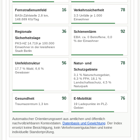
16
78
Fernstraßenumfeld
Verkehrssicherheit
BASt-Zählstelle 2,8 km,
3,5 Unfälle je 1.000
148.689 Kfz/Tag
Einwohner
36
92
Regionale
Schienenlärm
EBA: ca. 0 Betroffene, 0,0
Sicherheitslage
% der Einwohner
PKS-HZ 14.719 je 100.000
Einwohner in der kreisfreien
Stadt Berlin
56
78
Umfeldstruktur
Natur- und
17,7 % Wald, 6,6 %
Schutzgebiete
Gewässer
3,1 % Naturschutzgebiet,
6,3 % FFH, 18,1 %
Landschaftsschutz, 4,5 %
Naturpark
90
76
Gesundheit
E-Mobilität
Traumazentrum 1,3 km
19 Ladepunkte im PLZ-
Gebiet
Automatischer Orientierungswert aus amtlichen und öffentlich
nachvollziehbaren Kontextdaten.
Datenbasis und Gewichtung
. Der Index
ersetzt keine Besichtigung, kein Verkehrswertgutachten und keine
individuelle Standortprüfung.