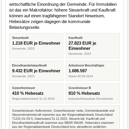
wirtschaftliche Einordnung der Gemeinde. Für Immobilien
ist das ein Makrofaktor: höhere Steuerkraft und Kaufkraft
können auf einen tragfähigeren Standort hinweisen,
Hebesätze zeigen dagegen die kommunale
Belastungsseite.
Steuerkraft
Kaufkraft
1.218 EUR je Einwohner
27.823 EUR je
Einwohner
Gemeinde, 2023
Gemeinde, 2023
Einzelhandelskaufkraft
Arbeitsort-Beschäftigte
9.432 EUR je Einwohner
1.686.597
Gemeinde, 2023
Stand 30.06.2024
Gewerbesteuer
Grundsteuer B
410 % Hebesatz
810 % Hebesatz
Regionaldatenbank 31.12.2024
bebaute/bebaubare Grundstücke
Gewerbesteuer-Aufkommen, Gewerbesteuer netto, Gemeindeanteile und
Steuereinnahmekraft stammen aus der Regionaldatenbank Deutschland
71231-01-03-5, Datenstand 31.12.2023. Steuerkraft, Kaufkraft und
Einzelhandelskaufkraft stammen aus BBSR INKAR. Hebesätze stammen
aus der Regionaldatenbank Deutschland bzw. aktuelleren amtlichen