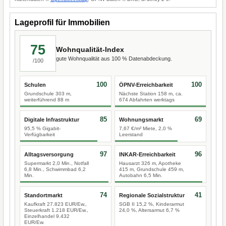
Lageprofil für Immobilien
75
Wohnqualität-Index
gute Wohnqualität aus 100 % Datenabdeckung.
/100
100
100
Schulen
ÖPNV-Erreichbarkeit
Grundschule 303 m,
Nächste Station 158 m, ca.
weiterführend 88 m
674 Abfahrten werktags
85
69
Digitale Infrastruktur
Wohnungsmarkt
95,5 % Gigabit-
7,67 €/m² Miete, 2,0 %
Verfügbarkeit
Leerstand
97
96
Alltagsversorgung
INKAR-Erreichbarkeit
Supermarkt 2,0 Min., Notfall
Hausarzt 326 m, Apotheke
6,8 Min., Schwimmbad 6,2
415 m, Grundschule 459 m,
Min.
Autobahn 6,5 Min.
74
41
Standortmarkt
Regionale Sozialstruktur
Kaufkraft 27.823 EUR/Ew.,
SGB II 15,2 %, Kinderarmut
Steuerkraft 1.218 EUR/Ew.,
24,0 %, Altersarmut 6,7 %
Einzelhandel 9.432
EUR/Ew.