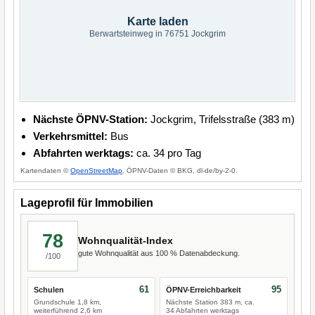
Karte laden
Berwartsteinweg in 76751 Jockgrim
Nächste ÖPNV-Station:
Jockgrim, Trifelsstraße (383 m)
Verkehrsmittel:
Bus
Abfahrten werktags:
ca. 34 pro Tag
Kartendaten ©
OpenStreetMap
, ÖPNV-Daten © BKG, dl-de/by-2-0.
Lageprofil für Immobilien
78
Wohnqualität-Index
gute Wohnqualität aus 100 % Datenabdeckung.
/100
61
95
Schulen
ÖPNV-Erreichbarkeit
Grundschule 1,8 km,
Nächste Station 383 m, ca.
weiterführend 2,6 km
34 Abfahrten werktags