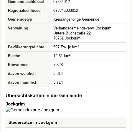
Gemeindeschlüssel
07334012
Regionalschlüssel
073345003012
Gemeindetyp
Kreisangehörige Gemeinde
Verwaltung
Verbandsgemeindeverw. Jockgrim
Untere Buchstraße 22
76751 Jockgrim
Bevölkerungsdichte
597 Ew. je km²
Fläche
12,61 km²
Einwohner
7.528
davon weiblich
3.814
davon männlich
3.714
Übersichtskarten in der Gemeinde
Jockgrim
Steuersätze in Jockgrim