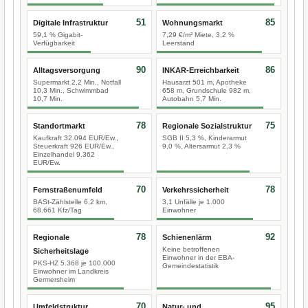
51
85
Digitale Infrastruktur
Wohnungsmarkt
59,1 % Gigabit-
7,29 €/m² Miete, 3,2 %
Verfügbarkeit
Leerstand
90
86
Alltagsversorgung
INKAR-Erreichbarkeit
Supermarkt 2,2 Min., Notfall
Hausarzt 501 m, Apotheke
10,3 Min., Schwimmbad
658 m, Grundschule 982 m,
10,7 Min.
Autobahn 5,7 Min.
78
75
Standortmarkt
Regionale Sozialstruktur
Kaufkraft 32.094 EUR/Ew.,
SGB II 5,3 %, Kinderarmut
Steuerkraft 926 EUR/Ew.,
9,0 %, Altersarmut 2,3 %
Einzelhandel 9.362
EUR/Ew.
70
78
Fernstraßenumfeld
Verkehrssicherheit
BASt-Zählstelle 6,2 km,
3,1 Unfälle je 1.000
68.661 Kfz/Tag
Einwohner
78
92
Regionale
Schienenlärm
Keine betroffenen
Sicherheitslage
Einwohner in der EBA-
PKS-HZ 5.368 je 100.000
Gemeindestatistik
Einwohner im Landkreis
Germersheim
70
95
Umfeldstruktur
Natur- und