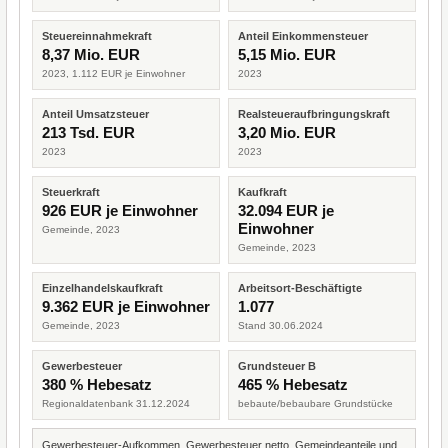
Steuereinnahmekraft
Anteil Einkommensteuer
8,37 Mio. EUR
5,15 Mio. EUR
2023, 1.112 EUR je Einwohner
2023
Anteil Umsatzsteuer
Realsteueraufbringungskraft
213 Tsd. EUR
3,20 Mio. EUR
2023
2023
Steuerkraft
Kaufkraft
926 EUR je Einwohner
32.094 EUR je
Einwohner
Gemeinde, 2023
Gemeinde, 2023
Einzelhandelskaufkraft
Arbeitsort-Beschäftigte
9.362 EUR je Einwohner
1.077
Gemeinde, 2023
Stand 30.06.2024
Gewerbesteuer
Grundsteuer B
380 % Hebesatz
465 % Hebesatz
Regionaldatenbank 31.12.2024
bebaute/bebaubare Grundstücke
Gewerbesteuer-Aufkommen, Gewerbesteuer netto, Gemeindeanteile und