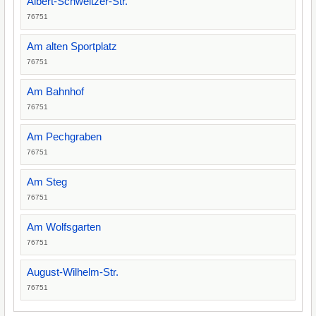
Albert-Schweitzer-Str.
76751
Am alten Sportplatz
76751
Am Bahnhof
76751
Am Pechgraben
76751
Am Steg
76751
Am Wolfsgarten
76751
August-Wilhelm-Str.
76751