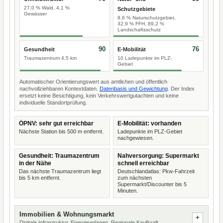
27,0 % Wald, 4,1 %
Schutzgebiete
Gewässer
8,6 % Naturschutzgebiet,
32,9 % FFH, 89,2 %
Landschaftsschutz
90
76
Gesundheit
E-Mobilität
Traumazentrum 4,5 km
10 Ladepunkte im PLZ-
Gebiet
Automatischer Orientierungswert aus amtlichen und öffentlich
nachvollziehbaren Kontextdaten.
Datenbasis und Gewichtung
. Der Index
ersetzt keine Besichtigung, kein Verkehrswertgutachten und keine
individuelle Standortprüfung.
ÖPNV: sehr gut erreichbar
E-Mobilität: vorhanden
Nächste Station bis 500 m entfernt.
Ladepunkte im PLZ-Gebiet
nachgewiesen.
Gesundheit: Traumazentrum
Nahversorgung: Supermarkt
in der Nähe
schnell erreichbar
Das nächste Traumazentrum liegt
Deutschlandatlas: Pkw-Fahrzeit
bis 5 km entfernt.
zum nächsten
Supermarkt/Discounter bis 5
Minuten.
Immobilien & Wohnungsmarkt
Digitale Infrastruktur, Energieanlagen, Regionale Kaufkraft