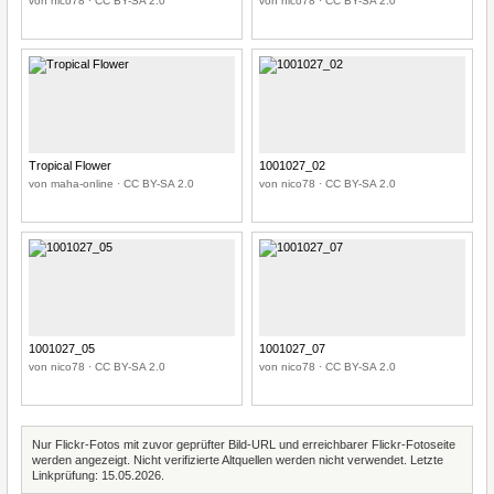
von nico78 · CC BY-SA 2.0
von nico78 · CC BY-SA 2.0
Tropical Flower
1001027_02
von maha-online · CC BY-SA 2.0
von nico78 · CC BY-SA 2.0
1001027_05
1001027_07
von nico78 · CC BY-SA 2.0
von nico78 · CC BY-SA 2.0
Nur Flickr-Fotos mit zuvor geprüfter Bild-URL und erreichbarer Flickr-Fotoseite
werden angezeigt. Nicht verifizierte Altquellen werden nicht verwendet. Letzte
Linkprüfung: 15.05.2026.