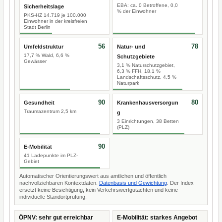
EBA: ca. 0 Betroffene, 0,0
Sicherheitslage
% der Einwohner
PKS-HZ 14.719 je 100.000
Einwohner in der kreisfreien
Stadt Berlin
56
78
Umfeldstruktur
Natur- und
17,7 % Wald, 6,6 %
Schutzgebiete
Gewässer
3,1 % Naturschutzgebiet,
6,3 % FFH, 18,1 %
Landschaftsschutz, 4,5 %
Naturpark
90
80
Gesundheit
Krankenhausversorgun
Traumazentrum 2,5 km
g
3 Einrichtungen, 38 Betten
(PLZ)
90
E-Mobilität
41 Ladepunkte im PLZ-
Gebiet
Automatischer Orientierungswert aus amtlichen und öffentlich
nachvollziehbaren Kontextdaten.
Datenbasis und Gewichtung
. Der Index
ersetzt keine Besichtigung, kein Verkehrswertgutachten und keine
individuelle Standortprüfung.
ÖPNV: sehr gut erreichbar
E-Mobilität: starkes Angebot