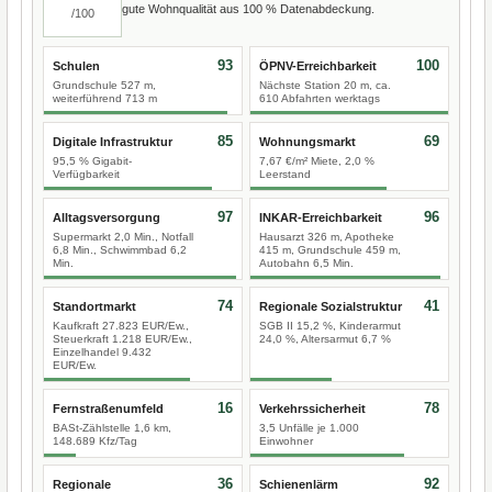
gute Wohnqualität aus 100 % Datenabdeckung.
/100
93
100
Schulen
ÖPNV-Erreichbarkeit
Grundschule 527 m,
Nächste Station 20 m, ca.
weiterführend 713 m
610 Abfahrten werktags
85
69
Digitale Infrastruktur
Wohnungsmarkt
95,5 % Gigabit-
7,67 €/m² Miete, 2,0 %
Verfügbarkeit
Leerstand
97
96
Alltagsversorgung
INKAR-Erreichbarkeit
Supermarkt 2,0 Min., Notfall
Hausarzt 326 m, Apotheke
6,8 Min., Schwimmbad 6,2
415 m, Grundschule 459 m,
Min.
Autobahn 6,5 Min.
74
41
Standortmarkt
Regionale Sozialstruktur
Kaufkraft 27.823 EUR/Ew.,
SGB II 15,2 %, Kinderarmut
Steuerkraft 1.218 EUR/Ew.,
24,0 %, Altersarmut 6,7 %
Einzelhandel 9.432
EUR/Ew.
16
78
Fernstraßenumfeld
Verkehrssicherheit
BASt-Zählstelle 1,6 km,
3,5 Unfälle je 1.000
148.689 Kfz/Tag
Einwohner
36
92
Regionale
Schienenlärm