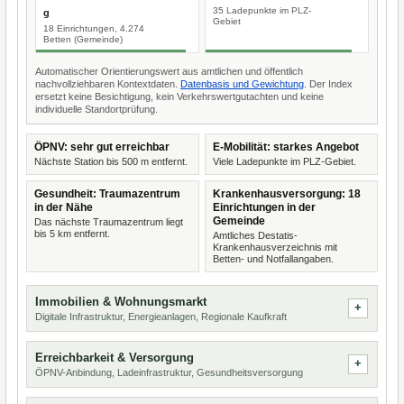
35 Ladepunkte im PLZ-
g
Gebiet
18 Einrichtungen, 4.274
Betten (Gemeinde)
Automatischer Orientierungswert aus amtlichen und öffentlich
nachvollziehbaren Kontextdaten.
Datenbasis und Gewichtung
. Der Index
ersetzt keine Besichtigung, kein Verkehrswertgutachten und keine
individuelle Standortprüfung.
ÖPNV: sehr gut erreichbar
E-Mobilität: starkes Angebot
Nächste Station bis 500 m entfernt.
Viele Ladepunkte im PLZ-Gebiet.
Gesundheit: Traumazentrum
Krankenhausversorgung: 18
in der Nähe
Einrichtungen in der
Gemeinde
Das nächste Traumazentrum liegt
bis 5 km entfernt.
Amtliches Destatis-
Krankenhausverzeichnis mit
Betten- und Notfallangaben.
Immobilien & Wohnungsmarkt
Digitale Infrastruktur, Energieanlagen, Regionale Kaufkraft
Erreichbarkeit & Versorgung
ÖPNV-Anbindung, Ladeinfrastruktur, Gesundheitsversorgung