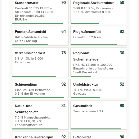
90
50
Standortmarkt
Regionale Sozialstruktur
Kaufkraft 34.535 EUR/Ew.,
SGB II 10,9 %, Kinderarmut
Steuerkraft 2.260 EUR/Ew.,
17,1 %, Altersarmut 8,9 %
Einzelhandel 10.383
EUR/Ew.
64
82
Fernstraßenumfeld
Flughafenumfeld
BASt-Zählstelle 4,9 km,
Düsseldorf 22,6 km
46.571 Kfz/Tag
78
36
Verkehrssicherheit
Regionale
3,8 Unfälle je 1.000
Sicherheitslage
Einwohner
PKS-HZ 12.466 je 100.000
Einwohner in der kreisfreien
Stadt Düsseldorf
92
52
Schienenlärm
Umfeldstruktur
EBA: ca. 435 Betroffene,
11,7 % Wald, 5,9 %
0,1 % der Einwohner
Gewässer
81
90
Natur- und
Gesundheit
Traumazentrum 2,3 km
Schutzgebiete
7,0 % Naturschutzgebiet,
4,1 % FFH, 31,2 %
Landschaftsschutz
92
90
Krankenhausversorgun
E-Mobilität