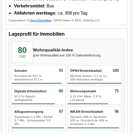
Verkehrsmittel:
Bus
Abfahrten werktags:
ca. 358 pro Tag
Kartendaten ©
OpenStreetMap
, ÖPNV-Daten © BKG, dl-de/by-2-0.
Lageprofil für Immobilien
80
Wohnqualität-Index
gute Wohnqualität aus 100 % Datenabdeckung.
/100
93
100
Schulen
ÖPNV-Erreichbarkeit
Grundschule 631 m,
Nächste Station 171 m, ca.
weiterführend 872 m
358 Abfahrten werktags
80
75
Digitale Infrastruktur
Wohnungsmarkt
93,5 % Gigabit-
9,24 €/m² Miete, 2,9 %
Verfügbarkeit
Leerstand
97
96
Alltagsversorgung
INKAR-Erreichbarkeit
Supermarkt 2,4 Min., Notfall
Hausarzt 369 m, Apotheke
6,7 Min., Schwimmbad 5,9
435 m, Grundschule 468 m,
Min.
Autobahn 4,3 Min.