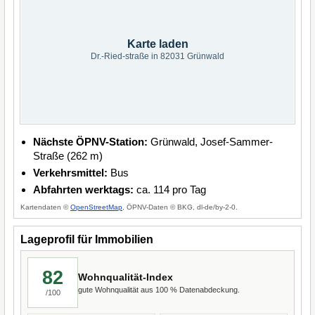
Karte laden
Dr.-Ried-straße in 82031 Grünwald
Nächste ÖPNV-Station:
Grünwald, Josef-Sammer-
Straße (262 m)
Verkehrsmittel:
Bus
Abfahrten werktags:
ca. 114 pro Tag
Kartendaten ©
OpenStreetMap
, ÖPNV-Daten © BKG, dl-de/by-2-0.
Lageprofil für Immobilien
82
Wohnqualität-Index
gute Wohnqualität aus 100 % Datenabdeckung.
/100