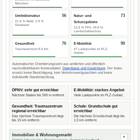
München
56
73
Umfeldstruktur
Natur- und
21,9 % Wald, 2,6 %
Schutzgebiete
Gewässer
12,6 % FFH, 29,8 %
Landschaftsschutz
76
90
Gesundheit
E-Mobilität
Traumazentrum 6,0 km
47 Ladepunkte im PLZ-
Gebiet
Automatischer Orientierungswert aus amtlichen und öffentlich
nachvollziehbaren Kontextdaten.
Datenbasis und Gewichtung
. Der Index
ersetzt keine Besichtigung, kein Verkehrswertgutachten und keine
individuelle Standortprüfung.
ÖPNV: sehr gut erreichbar
E-Mobilität: starkes Angebot
Nächste Station bis 500 m entfernt.
Viele Ladepunkte im PLZ-Gebiet.
Gesundheit: Traumazentrum
Schule: Grundschule gut
regional erreichbar
erreichbar
Das nächste Traumazentrum liegt
Die nächste Grundschule liegt bis
bis 15 km entfernt.
1,5 km entfernt.
Immobilien & Wohnungsmarkt