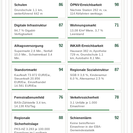
86
98
Schulen
ÖPNV-Erreichbarkeit
Grundschule 1,1 km,
Nächste Station 262 m, ca.
weiterführend 442 m
114 Abfahrten werktags
87
71
Digitale Infrastruktur
Wohnungsmarkt
94,7 % Gigabit-
13,08 €/m² Miete, 3,7 %
Verfügbarkeit
Leerstand
92
86
Alltagsversorgung
INKAR-Erreichbarkeit
Supermarkt 2,6 Min., Notfall
Hausarzt 382 m, Apotheke
10,0 Min., Schwimmbad 3,4
729 m, Grundschule 1,1
Min.
km, Autobahn 8,1 Min.
94
87
Standortmarkt
Regionale Sozialstruktur
Kaufkraft 73.972 EUR/Ew.,
SGB II 3,6 %, Kinderarmut
Steuerkraft 20.956
6,0 %, Altersarmut 2,5 %
EUR/Ew., Einzelhandel
14.581 EUR/Ew.
76
78
Fernstraßenumfeld
Verkehrssicherheit
BASt-Zählstelle 3,4 km,
3,1 Unfälle je 1.000
14.136 Kfz/Tag
Einwohner
88
92
Regionale
Schienenlärm
Keine betroffenen
Sicherheitslage
Einwohner in der EBA-
PKS-HZ 3.283 je 100.000
Gemeindestatistik
Einwohner im Landkreis