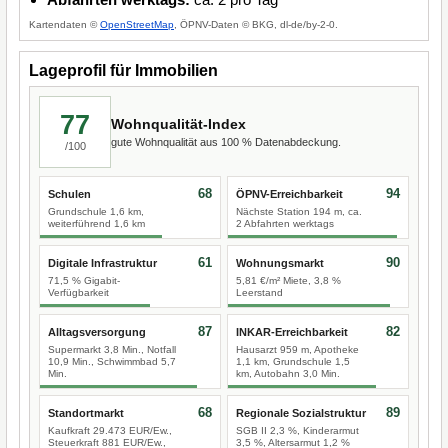
Kartendaten ©
OpenStreetMap
, ÖPNV-Daten © BKG, dl-de/by-2-0.
Lageprofil für Immobilien
77
Wohnqualität-Index
gute Wohnqualität aus 100 % Datenabdeckung.
/100
68
94
Schulen
ÖPNV-Erreichbarkeit
Grundschule 1,6 km,
Nächste Station 194 m, ca.
weiterführend 1,6 km
2 Abfahrten werktags
61
90
Digitale Infrastruktur
Wohnungsmarkt
71,5 % Gigabit-
5,81 €/m² Miete, 3,8 %
Verfügbarkeit
Leerstand
87
82
Alltagsversorgung
INKAR-Erreichbarkeit
Supermarkt 3,8 Min., Notfall
Hausarzt 959 m, Apotheke
10,9 Min., Schwimmbad 5,7
1,1 km, Grundschule 1,5
Min.
km, Autobahn 3,0 Min.
68
89
Standortmarkt
Regionale Sozialstruktur
Kaufkraft 29.473 EUR/Ew.,
SGB II 2,3 %, Kinderarmut
Steuerkraft 881 EUR/Ew.,
3,5 %, Altersarmut 1,2 %