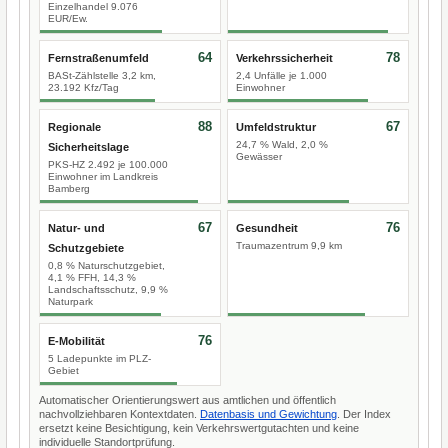
Einzelhandel 9.076
EUR/Ew.
64
78
Fernstraßenumfeld
Verkehrssicherheit
BASt-Zählstelle 3,2 km,
2,4 Unfälle je 1.000
23.192 Kfz/Tag
Einwohner
88
67
Regionale
Umfeldstruktur
24,7 % Wald, 2,0 %
Sicherheitslage
Gewässer
PKS-HZ 2.492 je 100.000
Einwohner im Landkreis
Bamberg
67
76
Natur- und
Gesundheit
Traumazentrum 9,9 km
Schutzgebiete
0,8 % Naturschutzgebiet,
4,1 % FFH, 14,3 %
Landschaftsschutz, 9,9 %
Naturpark
76
E-Mobilität
5 Ladepunkte im PLZ-
Gebiet
Automatischer Orientierungswert aus amtlichen und öffentlich
nachvollziehbaren Kontextdaten.
Datenbasis und Gewichtung
. Der Index
ersetzt keine Besichtigung, kein Verkehrswertgutachten und keine
individuelle Standortprüfung.