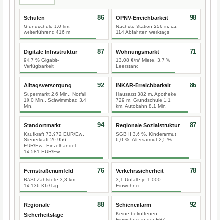
86
98
Schulen
ÖPNV-Erreichbarkeit
Grundschule 1,0 km,
Nächste Station 256 m, ca.
weiterführend 416 m
114 Abfahrten werktags
87
71
Digitale Infrastruktur
Wohnungsmarkt
94,7 % Gigabit-
13,08 €/m² Miete, 3,7 %
Verfügbarkeit
Leerstand
92
86
Alltagsversorgung
INKAR-Erreichbarkeit
Supermarkt 2,6 Min., Notfall
Hausarzt 382 m, Apotheke
10,0 Min., Schwimmbad 3,4
729 m, Grundschule 1,1
Min.
km, Autobahn 8,1 Min.
94
87
Standortmarkt
Regionale Sozialstruktur
Kaufkraft 73.972 EUR/Ew.,
SGB II 3,6 %, Kinderarmut
Steuerkraft 20.956
6,0 %, Altersarmut 2,5 %
EUR/Ew., Einzelhandel
14.581 EUR/Ew.
76
78
Fernstraßenumfeld
Verkehrssicherheit
BASt-Zählstelle 3,3 km,
3,1 Unfälle je 1.000
14.136 Kfz/Tag
Einwohner
88
92
Regionale
Schienenlärm
Keine betroffenen
Sicherheitslage
Einwohner in der EBA-