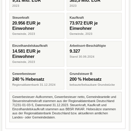
9,51 Mio. EUR
383,5 Mio. EUR
2023
2023
Steuerkraft
Kaufkraft
20.956 EUR je
73.972 EUR je
Einwohner
Einwohner
Gemeinde, 2023
Gemeinde, 2023
Einzelhandelskaufkraft
Arbeitsort-Beschäftigte
14.581 EUR je
9.327
Einwohner
Stand 30.06.2024
Gemeinde, 2023
Gewerbesteuer
Grundsteuer B
240 % Hebesatz
200 % Hebesatz
Regionaldatenbank 31.12.2024
bebaute/bebaubare Grundstücke
Gewerbesteuer-Aufkommen, Gewerbesteuer netto, Gemeindeanteile und
Steuereinnahmekraft stammen aus der Regionaldatenbank Deutschland
71231-01-03-5, Datenstand 31.12.2023. Steuerkraft, Kaufkraft und
Einzelhandelskaufkraft stammen aus BBSR INKAR. Hebesätze stammen
aus der Regionaldatenbank Deutschland bzw. aktuelleren amtlichen
Landes- oder Gemeindedaten.