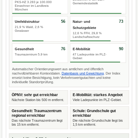
PKS-HZ 3.283 je 100.000
Gemeindestatistik
Einwohner im Landkreis
München
56
73
Umfeldstruktur
Natur- und
21,9 % Wald, 2,6 %
Schutzgebiete
Gewässer
12,6 % FFH, 29,8 %
Landschaftsschutz
76
90
Gesundheit
E-Mobilität
Traumazentrum 5,9 km
47 Ladepunkte im PLZ-
Gebiet
Automatischer Orientierungswert aus amtlichen und öffentlich
nachvollziehbaren Kontextdaten.
Datenbasis und Gewichtung
. Der Index
ersetzt keine Besichtigung, kein Verkehrswertgutachten und keine
individuelle Standortprüfung.
ÖPNV: sehr gut erreichbar
E-Mobilität: starkes Angebot
Nächste Station bis 500 m entfernt.
Viele Ladepunkte im PLZ-Gebiet.
Gesundheit: Traumazentrum
Schule: Grundschule gut
regional erreichbar
erreichbar
Das nächste Traumazentrum liegt
Die nächste Grundschule liegt bis
bis 15 km entfernt.
1,5 km entfernt.